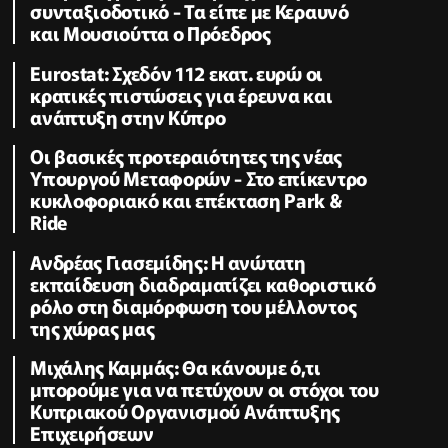
συνταξιοδοτικό - Τα είπε με Κεραυνό
και Μουσιούττα ο Πρόεδρος
Eurostat: Σχεδόν 112 εκατ. ευρώ οι
κρατικές πιστώσεις για έρευνα και
ανάπτυξη στην Κύπρο
Οι βασικές προτεραιότητες της νέας
Υπουργού Μεταφορών - Στο επίκεντρο
κυκλοφοριακό και επέκταση Park &
Ride
Ανδρέας Γιασεμίδης: Η ανώτατη
εκπαίδευση διαδραματίζει καθοριστικό
ρόλο στη διαμόρφωση του μέλλοντος
της χώρας μας
Μιχάλης Καμμάς: Θα κάνουμε ό,τι
μπορούμε για να πετύχουν οι στόχοι του
Κυπριακού Οργανισμού Ανάπτυξης
Επιχειρήσεων