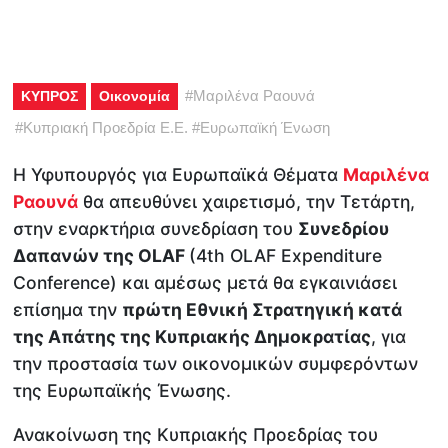
#
Μαριλένα Ραουνά
ΚΥΠΡΟΣ
Οικονομία
#
Κυπριακή Προεδρία Ε.Ε.
#
Ευρωπαϊκή Ένωση
H Υφυπουργός για Ευρωπαϊκά Θέματα
Μαριλένα
Ραουνά
θα απευθύνει χαιρετισμό, την Τετάρτη,
στην εναρκτήρια συνεδρίαση του
Συνεδρίου
Δαπανών της OLAF
(4th OLAF Expenditure
Conference) και αμέσως μετά θα εγκαινιάσει
επίσημα την
πρώτη Εθνική Στρατηγική κατά
της Απάτης της Κυπριακής Δημοκρατίας
, για
την προστασία των οικονομικών συμφερόντων
της Ευρωπαϊκής Ένωσης.
Ανακοίνωση της Κυπριακής Προεδρίας του