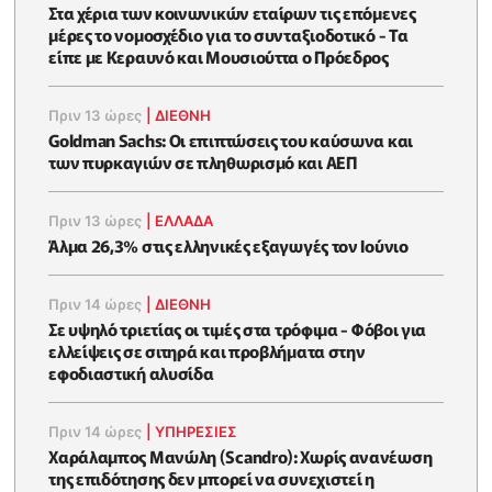
Στα χέρια των κοινωνικών εταίρων τις επόμενες
μέρες το νομοσχέδιο για το συνταξιοδοτικό - Τα
είπε με Κεραυνό και Μουσιούττα ο Πρόεδρος
Πριν 13 ώρες
|
ΔΙΕΘΝΗ
Goldman Sachs: Οι επιπτώσεις του καύσωνα και
των πυρκαγιών σε πληθωρισμό και ΑΕΠ
Πριν 13 ώρες
|
ΕΛΛΆΔΑ
Άλμα 26,3% στις ελληνικές εξαγωγές τον Ιούνιο
Πριν 14 ώρες
|
ΔΙΕΘΝΗ
Σε υψηλό τριετίας οι τιμές στα τρόφιμα - Φόβοι για
ελλείψεις σε σιτηρά και προβλήματα στην
εφοδιαστική αλυσίδα
Πριν 14 ώρες
|
ΥΠΗΡΕΣΙΕΣ
Χαράλαμπος Μανώλη (Scandro): Χωρίς ανανέωση
της επιδότησης δεν μπορεί να συνεχιστεί η