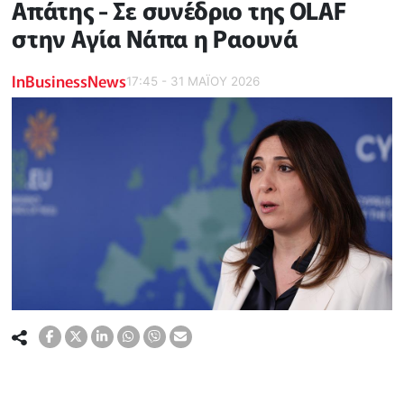
Απάτης - Σε συνέδριο της ΟLAF
στην Αγία Νάπα η Ραουνά
InBusinessNews
17:45 - 31 ΜΑΪ́ΟΥ 2026