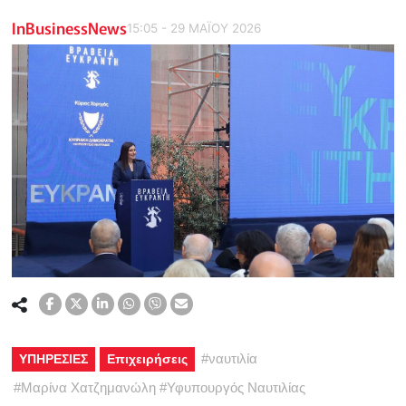
InBusinessNews
15:05 - 29 ΜΑΪ́ΟΥ 2026
#
ναυτιλία
ΥΠΗΡΕΣΙΕΣ
Επιχειρήσεις
#
Μαρίνα Χατζημανώλη
#
Υφυπουργός Ναυτιλίας