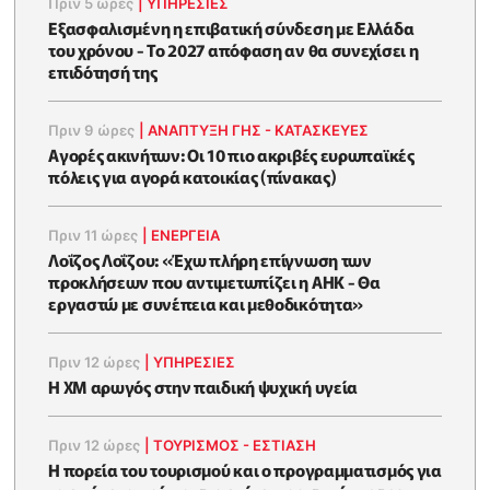
Πριν 5 ώρες
|
ΥΠΗΡΕΣΙΕΣ
Εξασφαλισμένη η επιβατική σύνδεση με Ελλάδα
του χρόνου - Το 2027 απόφαση αν θα συνεχίσει η
επιδότησή της
Πριν 9 ώρες
|
ΑΝΑΠΤΥΞΗ ΓΗΣ - ΚΑΤΑΣΚΕΥΕΣ
Αγορές ακινήτων: Οι 10 πιο ακριβές ευρωπαϊκές
πόλεις για αγορά κατοικίας (πίνακας)
Πριν 11 ώρες
|
ΕΝΈΡΓΕΙΑ
Λοΐζος Λοΐζου: «Έχω πλήρη επίγνωση των
προκλήσεων που αντιμετωπίζει η ΑΗΚ - Θα
εργαστώ με συνέπεια και μεθοδικότητα»
Πριν 12 ώρες
|
ΥΠΗΡΕΣΙΕΣ
Η XM αρωγός στην παιδική ψυχική υγεία
Πριν 12 ώρες
|
ΤΟΥΡΙΣΜΟΣ - ΕΣΤΙΑΣΗ
Η πορεία του τουρισμού και ο προγραμματισμός για