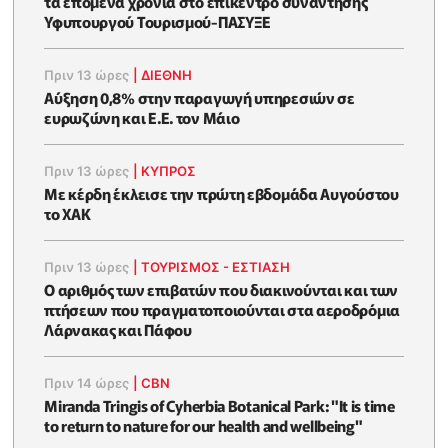
τα επόμενα χρόνια στο επίκεντρο συνάντησης
Υφυπουργού Τουρισμού-ΠΑΣΥΞΕ
Πριν 13 ώρες
|
ΔΙΕΘΝΗ
Αύξηση 0,8% στην παραγωγή υπηρεσιών σε
ευρωζώνη και Ε.Ε. τον Μάιο
Πριν 13 ώρες
|
ΚΥΠΡΟΣ
Με κέρδη έκλεισε την πρώτη εβδομάδα Αυγούστου
το ΧΑΚ
Πριν 13 ώρες
|
ΤΟΥΡΙΣΜΟΣ - ΕΣΤΙΑΣΗ
Ο αριθμός των επιβατών που διακινούνται και των
πτήσεων που πραγματοποιούνται στα αεροδρόμια
Λάρνακας και Πάφου
Πριν 14 ώρες
|
CBN
Miranda Tringis of Cyherbia Botanical Park: "It is time
to return to nature for our health and wellbeing"