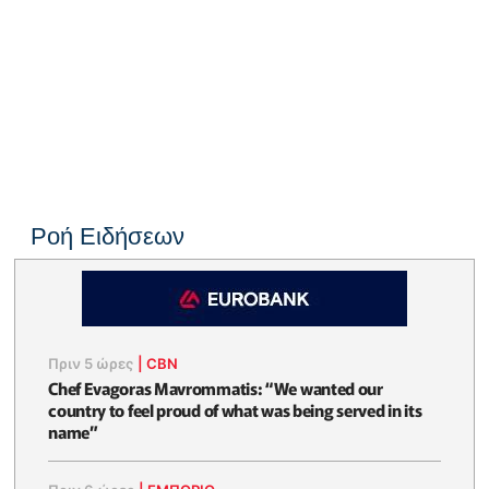
Ροή Ειδήσεων
Πριν 5 ώρες
|
CBN
Chef Evagoras Mavrommatis: “We wanted our
country to feel proud of what was being served in its
name”