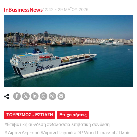
InBusinessNews
12:42 - 29 ΜΑΪ́ΟΥ 2026
ΤΟΥΡΙΣΜΟΣ - ΕΣΤΙΑΣΗ
Επιχειρήσεις
#
Επιβατική σύνδεση
#
Θαλάσσια επιβατική σύνδεση
#
Λιμάνι Λεμεσού
#
Λιμάνι Πειραιά
#
DP World Limassol
#
Πλοίο