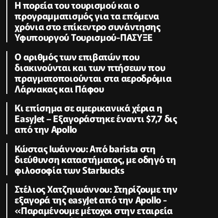
Η πορεία του τουρισμού και ο
προγραμματισμός για τα επόμενα
χρόνια στο επίκεντρο συνάντησης
Υφυπουργού Τουρισμού-ΠΑΣΥΞΕ
Ο αριθμός των επιβατών που
διακινούνται και των πτήσεων που
πραγματοποιούνται στα αεροδρόμια
Λάρνακας και Πάφου
Κι επίσημα σε αμερικανικά χέρια η
EasyJet – Εξαγοράστηκε έναντι $7,7 δις
από την Apollo
Κώστας Ιωάννου: Από barista στη
διεύθυνση καταστήματος, με οδηγό τη
φιλοσοφία των Starbucks
Στέλιος Χατζηιωάννου: Στηρίζουμε την
εξαγορά της easyJet από την Apollo -
«Παραμένουμε μέτοχοι στην εταιρεία