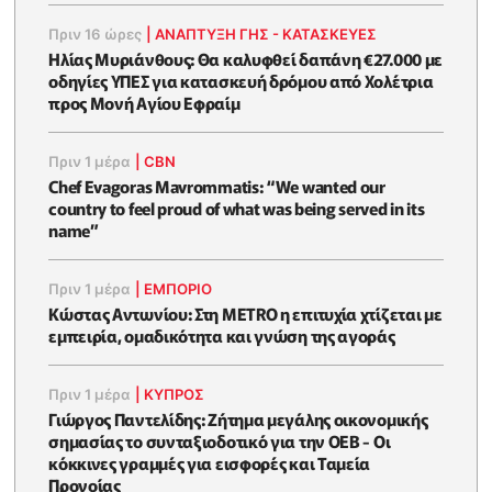
Πριν 16 ώρες
|
ΑΝΑΠΤΥΞΗ ΓΗΣ - ΚΑΤΑΣΚΕΥΕΣ
Ηλίας Μυριάνθους: Θα καλυφθεί δαπάνη €27.000 με
οδηγίες ΥΠΕΣ για κατασκευή δρόμου από Χολέτρια
προς Μονή Αγίου Εφραίμ
Πριν 1 μέρα
|
CBN
Chef Evagoras Mavrommatis: “We wanted our
country to feel proud of what was being served in its
name”
Πριν 1 μέρα
|
ΕΜΠΟΡΙΟ
Κώστας Αντωνίου: Στη METRO η επιτυχία χτίζεται με
εμπειρία, ομαδικότητα και γνώση της αγοράς
Πριν 1 μέρα
|
ΚΥΠΡΟΣ
Γιώργος Παντελίδης: Ζήτημα μεγάλης οικονομικής
σημασίας το συνταξιοδοτικό για την ΟΕΒ - Οι
κόκκινες γραμμές για εισφορές και Ταμεία
Προνοίας