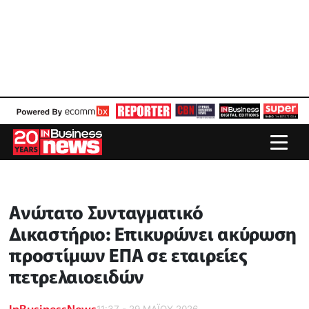
Ανώτατο Συνταγματικό
Δικαστήριο: Επικυρώνει ακύρωση
προστίμων ΕΠΑ σε εταιρείες
πετρελαιοειδών
InBusinessNews
11:37 - 29 ΜΑΪ́ΟΥ 2026