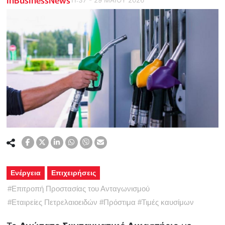
Ενέργεια
Επιχειρήσεις
#
Επιτροπή Προστασίας του Ανταγωνισμού
#
Εταιρείες Πετρελαιοειδών
#
Πρόστιμα
#
Τιμές καυσίμων