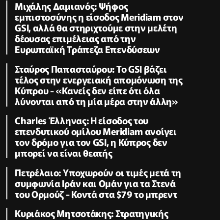
Μιχάλης Δαμιανός: Ψήφος
εμπιστοσύνης η είσοδος Meridiam στον
GSI, αλλά θα στηριχτούμε στην μελέτη
δέουσας επιμέλειας από την
Ευρωπαϊκή Τράπεζα Επενδύσεων
Σταύρος Παπασταύρου: Το GSI βάζει
τέλος στην ενεργειακή απομόνωση της
Κύπρου - «Κανείς δεν είπε ότι όλα
λύνονται από τη μία μέρα στην άλλη»
Charles Έλληνας: Η είσοδος του
επενδυτικού ομίλου Meridiam ανοίγει
τον δρόμο για τον GSI, η Κύπρος δεν
μπορεί να είναι θεατής
Πετρέλαιο: Υποχωρούν οι τιμές μετά τη
συμφωνία Ιράν και Ομάν για τα Στενά
του Ορμούζ - Κοντά στα $79 το μπρεντ
Κυριάκος Μητσοτάκης: Στρατηγικής