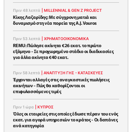
Πριν 48 λεπτά
|
MILLENNIAL & GEN Z PROJECT
Κίκης Λαζαρίδης: Με σύγχρονη ματιά και
δυναμισμό στη νέα πορεία της A.J. Vouros
Πριν 53 λεπτά
|
ΧΡΗΜΑΤΟΟΙΚΟΝΟΜΙΚΆ
REMU: Πώλησε ακίνητα €26 εκατ. το πρώτο
εξάμηνο - Σε προχωρημένο στάδιο οι διαδικασίες
για άλλα ακίνητα €40 εκατ.
Πριν 58 λεπτά
|
ΑΝΑΠΤΥΞΗ ΓΗΣ - ΚΑΤΑΣΚΕΥΕΣ
Έρχονται αλλαγές στις αναγκαστικές πωλήσεις
ακινήτων - Πώς θα καθορίζονται οι
επιφυλασσόμενες τιμές
Πριν 1 ώρα
|
ΚΥΠΡΟΣ
Όλες οι εταιρείες στις οποίες έδωσε πέραν του ενός
εκατ. για αγορά υπηρεσιών το κράτος - Οι δαπάνες
ανά κατηγορία