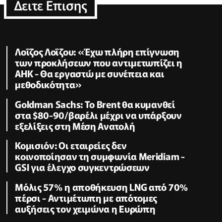
Δειτε Επισης
Λοΐζος Λοΐζου: «Έχω πλήρη επίγνωση
των προκλήσεων που αντιμετωπίζει η
ΑΗΚ - Θα εργαστώ με συνέπεια και
μεθοδικότητα»
Goldman Sachs: Το Brent θα κυμανθεί
στα $80-90/βαρέλι μέχρι να υπάρξουν
εξελίξεις στη Μέση Ανατολή
Κομισιόν: Οι εταιρείες δεν
κοινοποίησαν τη συμφωνία Meridiam -
GSI για έλεγχο συγκεντρώσεων
Μόλις 57% η αποθήκευση LNG από 70%
πέρσι - Αντιμέτωπη με απότομες
αυξήσεις τον χειμώνα η Ευρώπη