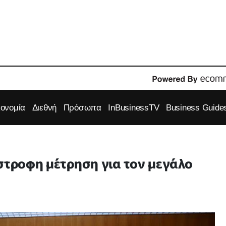
κονομία
Διεθνή
Πρόσωπα
InBusinessTV
Business Guide
στροφη μέτρηση για τον μεγάλο