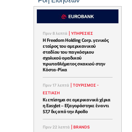
Ροή Ειδήσεων
Πριν 8 λεπτά
|
ΥΠΗΡΕΣΙΕΣ
Η Freedom Holding Corp. γενικός
εταίρος του αμερικανικού
σταδίου του παγκόσμιου
σχολικού ομαδικού
πρωταθλήματος σκακιού στην
Κόστα-Ρίκα
Πριν 17 λεπτά
|
ΤΟΥΡΙΣΜΟΣ -
ΕΣΤΙΑΣΗ
Κι επίσημα σε αμερικανικά χέρια
η EasyJet – Εξαγοράστηκε έναντι
$7,7 δις από την Apollo
Πριν 22 λεπτά
|
BRANDS