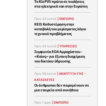
Το Kia PV5 πρώτο σε πωλήσεις
στα ηλεκτρικά van στην Ευρώπη
Πριν 34 λεπτά
|
ΕΜΠΟΡΙΟ
KEO: Καθυστέρηση στην
καταβολή του μερίσματος λόγω
τεχνικού προβλήματος
Πριν 43 λεπτά
|
ΥΠΗΡΕΣΙΕΣ
Συμφωνία ΕΟΑ Αμμοχώστου -
«Κοίος» για έξυπνη διαχείριση
του δικτύου ύδρευσης
Πριν 58 λεπτά
|
ΑΝΑΠΤΥΞΗ ΓΗΣ -
ΚΑΤΑΣΚΕΥΕΣ
Οι άνθρωποι δεν παραμένουν σε
μια εταιρεία από συνήθεια
Πριν 1 ώρα
|
ΕΜΠΟΡΙΟ