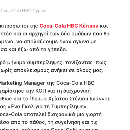
#
Coca-Cola HBC Cyprus
εκπρόσωποι της
Coca-Cola HBC Κύπρου
και
νητές και οι αρχηγοί των δύο ομάδων που θα
χόμενοι να απολαύσουμε έναν αγώνα με
σα και έξω από το γήπεδο.
ρό μήνυμα συμπερίληψης, τονίζοντας πως
χωρίς αποκλεισμούς ανήκει σε όλους μας.
 Marketing Manager της Coca-Cola HBC
αρίστησε την ΚΟΠ για τη διαχρονική
θώς και το Ίδρυμα Χρίστου Στέλιου Ιωάννου
ίας «Ένα Γκολ για τη Συμπερίληψη»,
ca-Cola αποτελεί διαχρονικά μια γιορτή
έσα από το πάθος, τη συγκίνηση και τις
νέφερε, στόχος της Coca-Cola είναι να