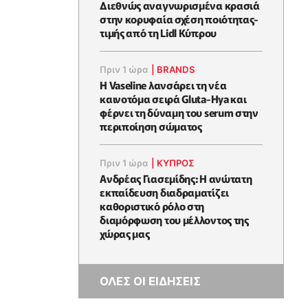
Διεθνώς αναγνωρισμένα κρασιά
στην κορυφαία σχέση ποιότητας-
τιμής από τη Lidl Κύπρου
Πριν 1 ώρα
|
BRANDS
Η Vaseline λανσάρει τη νέα
καινοτόμα σειρά Gluta-Hya και
φέρνει τη δύναμη του serum στην
περιποίηση σώματος
Πριν 1 ώρα
|
ΚΥΠΡΟΣ
Ανδρέας Γιασεμίδης: Η ανώτατη
εκπαίδευση διαδραματίζει
καθοριστικό ρόλο στη
διαμόρφωση του μέλλοντος της
χώρας μας
ΟΛΕΣ ΟΙ ΕΙΔΗΣΕΙΣ