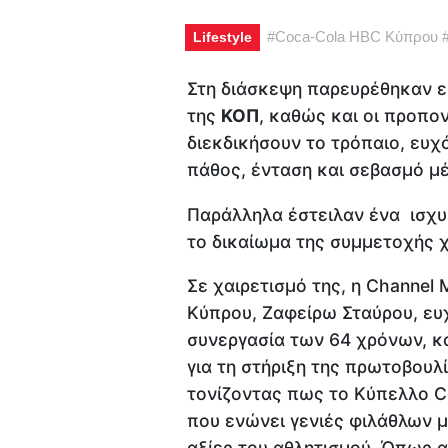
#
Coca-Cola ΗΒC Kύπρου
Lifestyle
Στη διάσκεψη παρευρέθηκαν 
της
ΚΟΠ
, καθώς και οι προπο
διεκδικήσουν το τρόπαιο, ευ
πάθος, ένταση και σεβασμό μέ
Παράλληλα έστειλαν ένα ισχυ
το δικαίωμα της συμμετοχής 
Σε χαιρετισμό της, η Channel
Κύπρου, Ζαφείρω Σταύρου, ευχ
συνεργασία των 64 χρόνων, κα
για τη στήριξη της πρωτοβουλ
τονίζοντας πως το Κύπελλο Co
που ενώνει γενιές φιλάθλων μ
αξίες του αθλητισμού. Όπως α