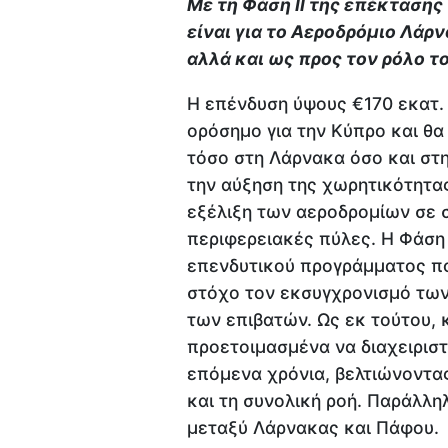
Με τη Φάση ΙΙ της επέκτασης
είναι για το Αεροδρόμιο Λάρ
αλλά και ως προς τον ρόλο τ
Η επένδυση ύψους €170 εκατ. τ
ορόσημο για την Κύπρο και θα 
τόσο στη Λάρνακα όσο και στ
την αύξηση της χωρητικότητας
εξέλιξη των αεροδρομίων σε σ
περιφερειακές πύλες. Η Φάση 
επενδυτικού προγράμματος που
στόχο τον εκσυγχρονισμό των
των επιβατών. Ως εκ τούτου, 
προετοιμασμένα να διαχειριστ
επόμενα χρόνια, βελτιώνοντα
και τη συνολική ροή. Παράλληλ
μεταξύ Λάρνακας και Πάφου.