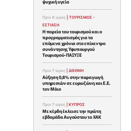
ψυχική υγεία
Πριν 6 ώρες
|
ΤΟΥΡΙΣΜΟΣ -
ΕΣΤΙΑΣΗ
Η πορεία του τουρισμού και ο
προγραμματισμός για τα
επόμενα χρόνια στο επίκεντρο
συνάντησης Υφυπουργού
Τουρισμού-ΠΑΣΥΞΕ
Πριν 7 ώρες
|
ΔΙΕΘΝΗ
Αύξηση 0,8% στην παραγωγή
υπηρεσιών σε ευρωζώνη και Ε.Ε.
τον Μάιο
Πριν 7 ώρες
|
ΚΥΠΡΟΣ
Με κέρδη έκλεισε την πρώτη
εβδομάδα Αυγούστου το ΧΑΚ