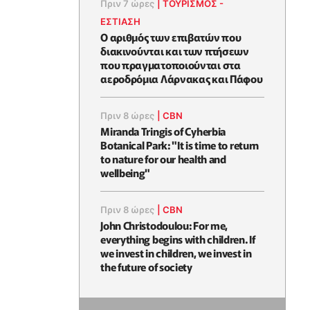
Πριν 7 ώρες
|
ΤΟΥΡΙΣΜΟΣ -
ΕΣΤΙΑΣΗ
Ο αριθμός των επιβατών που
διακινούνται και των πτήσεων
που πραγματοποιούνται στα
αεροδρόμια Λάρνακας και Πάφου
Πριν 8 ώρες
|
CBN
Miranda Tringis of Cyherbia
Botanical Park: "It is time to return
to nature for our health and
wellbeing"
Πριν 8 ώρες
|
CBN
John Christodoulou: For me,
everything begins with children. If
we invest in children, we invest in
the future of society