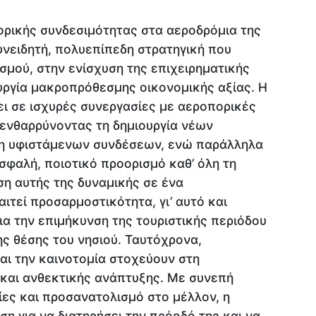
ορικής συνδεσιμότητας στα αεροδρόμια της
υνειδητή, πολυεπίπεδη στρατηγική που
ισμού, στην ενίσχυση της επιχειρηματικής
υργία μακροπρόθεσμης οικονομικής αξίας. Η
ει σε ισχυρές συνεργασίες με αεροπορικές
, ενθαρρύνοντας τη δημιουργία νέων
ση υφιστάμενων συνδέσεων, ενώ παράλληλα
φαλή, ποιοτικό προορισμό καθ’ όλη τη
ση αυτής της δυναμικής σε ένα
ιτεί προσαρμοστικότητα, γι’ αυτό και
α την επιμήκυνση της τουριστικής περιόδου
ης θέσης του νησιού. Ταυτόχρονα,
αι την καινοτομία στοχεύουν στη
 και ανθεκτικής ανάπτυξης. Με συνεπή
ίες και προσανατολισμό στο μέλλον, η
η για να διατηρήσει την πρόοδό της και να