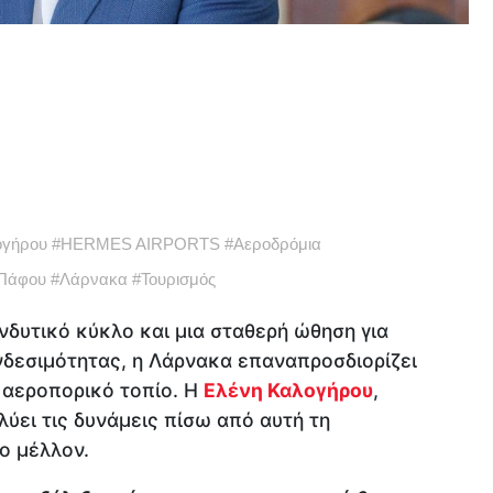
ογήρου
#
HERMES AIRPORTS
#
Αεροδρόμια
 Πάφου
#
Λάρνακα
#
Τουρισμός
δυτικό κύκλο και μια σταθερή ώθηση για
νδεσιμότητας, η Λάρνακα επαναπροσδιορίζει
 αεροπορικό τοπίο. Η
Ελένη Καλογήρου
,
αλύει τις δυνάμεις πίσω από αυτή τη
ο μέλλον.