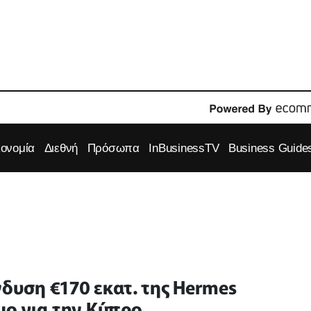
κονομία
Διεθνή
Πρόσωπα
InBusinessTV
Business Guide
δυση €170 εκατ. της Hermes
μο για την Κύπρο