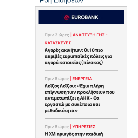
Ροή Ειδήσεων
Πριν 3 ώρες
|
ΑΝΑΠΤΥΞΗ ΓΗΣ -
ΚΑΤΑΣΚΕΥΕΣ
Αγορές ακινήτων: Οι 10 πιο
ακριβές ευρωπαϊκές πόλεις για
αγορά κατοικίας (πίνακας)
Πριν 5 ώρες
|
ΕΝΈΡΓΕΙΑ
Λοΐζος Λοΐζου: «Έχω πλήρη
επίγνωση των προκλήσεων που
αντιμετωπίζει η ΑΗΚ - Θα
εργαστώ με συνέπεια και
μεθοδικότητα»
Πριν 5 ώρες
|
ΥΠΗΡΕΣΙΕΣ
Η XM αρωγός στην παιδική