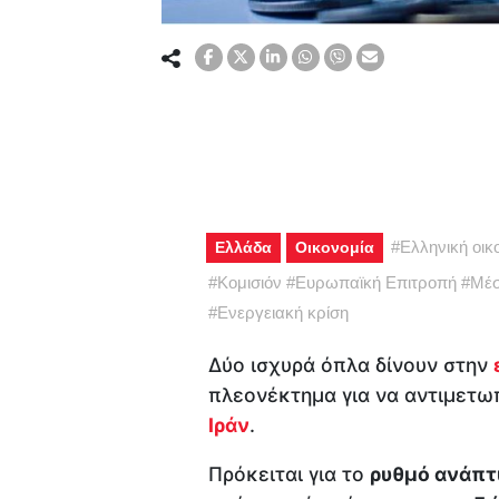
#
Ελληνική οικ
Ελλάδα
Οικονομία
#
Κομισιόν
#
Ευρωπαϊκή Επιτροπή
#
Μέσ
#
Ενεργειακή κρίση
Δύο ισχυρά όπλα δίνουν στην
πλεονέκτημα για να αντιμετωπ
Ιράν
.
Πρόκειται για το
ρυθμό ανάπτ