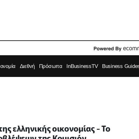
κονομία
Διεθνή
Πρόσωπα
InBusinessTV
Business Guide
της ελληνικής οικονομίας - Το
οβλέψεων της Κομισιόν