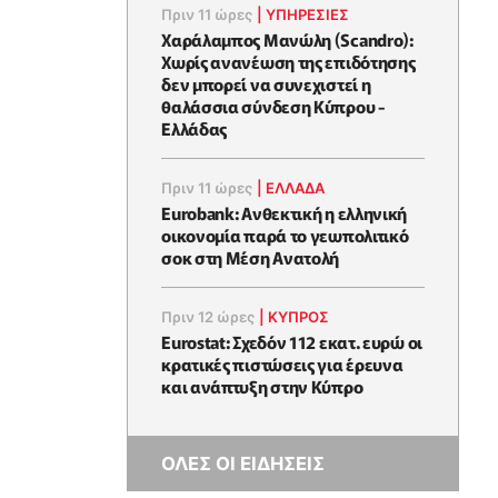
Πριν 11 ώρες
|
ΥΠΗΡΕΣΙΕΣ
Χαράλαμπος Μανώλη (Scandro):
Χωρίς ανανέωση της επιδότησης
δεν μπορεί να συνεχιστεί η
θαλάσσια σύνδεση Κύπρου -
Ελλάδας
Πριν 11 ώρες
|
ΕΛΛΆΔΑ
Eurobank: Ανθεκτική η ελληνική
οικονομία παρά το γεωπολιτικό
σοκ στη Μέση Ανατολή
Πριν 12 ώρες
|
ΚΥΠΡΟΣ
Eurostat: Σχεδόν 112 εκατ. ευρώ οι
κρατικές πιστώσεις για έρευνα
και ανάπτυξη στην Κύπρο
ΟΛΕΣ ΟΙ ΕΙΔΗΣΕΙΣ