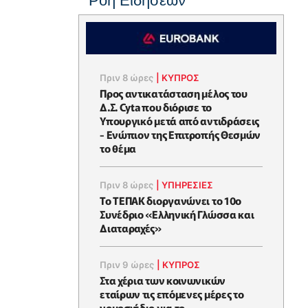
Ροή Ειδήσεων
Πριν 8 ώρες
|
ΚΥΠΡΟΣ
Προς αντικατάσταση μέλος του
Δ.Σ. Cyta που διόρισε το
Υπουργικό μετά από αντιδράσεις
- Ενώπιον της Επιτροπής Θεσμών
το θέμα
Πριν 8 ώρες
|
ΥΠΗΡΕΣΙΕΣ
Το ΤΕΠΑΚ διοργανώνει το 10ο
Συνέδριο «Ελληνική Γλώσσα και
Διαταραχές»
Πριν 9 ώρες
|
ΚΥΠΡΟΣ
Στα χέρια των κοινωνικών
εταίρων τις επόμενες μέρες το
νομοσχέδιο για το