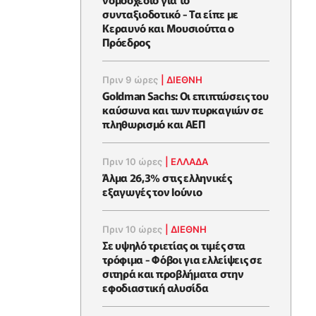
συνταξιοδοτικό - Τα είπε με
Κεραυνό και Μουσιούττα ο
Πρόεδρος
Πριν 9 ώρες
|
ΔΙΕΘΝΗ
Goldman Sachs: Οι επιπτώσεις του
καύσωνα και των πυρκαγιών σε
πληθωρισμό και ΑΕΠ
Πριν 10 ώρες
|
ΕΛΛΆΔΑ
Άλμα 26,3% στις ελληνικές
εξαγωγές τον Ιούνιο
Πριν 10 ώρες
|
ΔΙΕΘΝΗ
Σε υψηλό τριετίας οι τιμές στα
τρόφιμα - Φόβοι για ελλείψεις σε
σιτηρά και προβλήματα στην
εφοδιαστική αλυσίδα