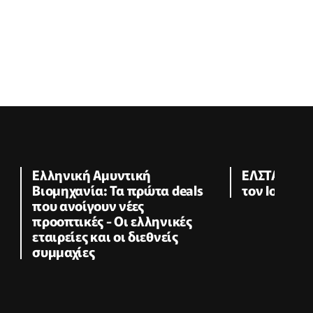
Ελληνική Αμυντική
ΕΛΣΤΑΤ: Στο
Βιομηχανία: Τα πρώτα deals
τον Ιούνιο
που ανοίγουν νέες
προοπτικές - Οι ελληνικές
εταιρείες και οι διεθνείς
συμμαχίες