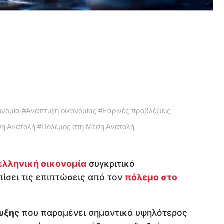
ονομία
#
Ανάπτυξη οικονομίας
#
Εαρινές προβλέψεις
η Ανατολή
#
Πόλεμος στη Μέση Ανατολή
ελληνική οικονομία
συγκριτικό
ίσει τις επιπτώσεις από τον
πόλεμο στο
υξης
που παραμένει σημαντικά υψηλότερος