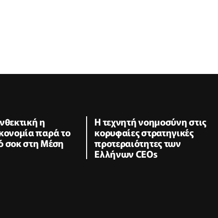
νθεκτική η
Η τεχνητή νοημοσύνη στις
κονομία παρά το
κορυφαίες στρατηγικές
ό σοκ στη Μέση
προτεραιότητες των
Ελλήνων CEOs