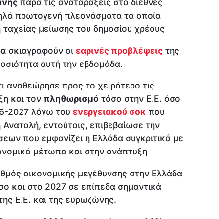
ώνης
παρά τις αναταράξεις στο διεθνές
ψηλά πρωτογενή πλεονάσματα τα οποία
ή ταχείας μείωσης του δημοσίου χρέους
δα
σκιαγραφούν οι
εαρινές προβλέψεις
της
οσιότητα αυτή την εβδομάδα.
ι αναθεώρησε προς το χειρότερο τις
ξη και τον
πληθωρισμό
τόσο στην Ε.Ε. όσο
26-2027 λόγω του
ενεργειακού σοκ
που
 Ανατολή, εντούτοις, επιβεβαίωσε την
σεων που εμφανίζει η Ελλάδα συγκριτικά με
ιονομικό μέτωπο και στην ανάπτυξη
υθμός οικονομικής μεγέθυνσης στην Ελλάδα
σο και στο 2027 σε επίπεδα σημαντικά
ης Ε.Ε. και της ευρωζώνης.