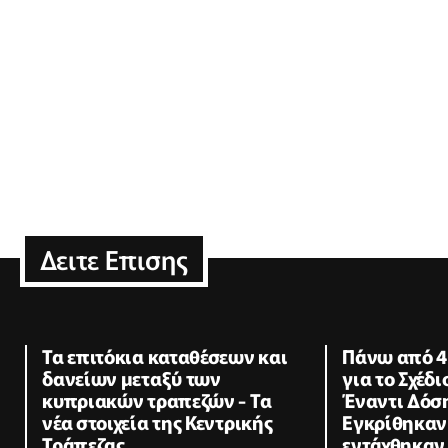
Δειτε Επισης
Τα επιτόκια καταθέσεων και
Πάνω από 4.
δανείων μεταξύ των
για το Σχέδι
κυπριακών τραπεζών - Τα
Έναντι Δόσ
νέα στοιχεία της Κεντρικής
Εγκρίθηκαν 
Τράπεζας
εντάχθηκαν