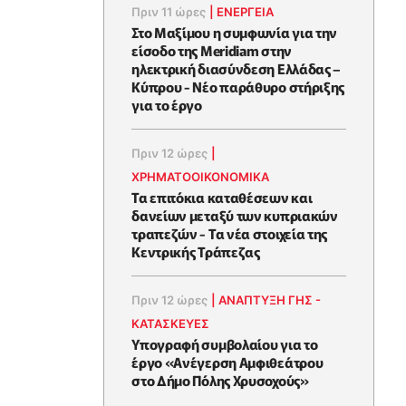
Πριν 11 ώρες
|
ΕΝΈΡΓΕΙΑ
Στο Μαξίμου η συμφωνία για την
είσοδο της Meridiam στην
ηλεκτρική διασύνδεση Ελλάδας –
Κύπρου - Νέο παράθυρο στήριξης
για το έργο
Πριν 12 ώρες
|
ΧΡΗΜΑΤΟΟΙΚΟΝΟΜΙΚΆ
Τα επιτόκια καταθέσεων και
δανείων μεταξύ των κυπριακών
τραπεζών - Τα νέα στοιχεία της
Κεντρικής Τράπεζας
Πριν 12 ώρες
|
ΑΝΑΠΤΥΞΗ ΓΗΣ -
ΚΑΤΑΣΚΕΥΕΣ
Υπογραφή συμβολαίου για το
έργο «Ανέγερση Αμφιθεάτρου
στο Δήμο Πόλης Χρυσοχούς»