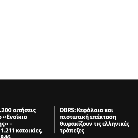
200 αιτήσεις
DBRS: Κεφάλαια και
ο «Ενοίκιο
πιστωτική επέκταση
ης» -
θωρακίζουν τις ελληνικές
1.211 κατοικίες,
τράπεζες
 846