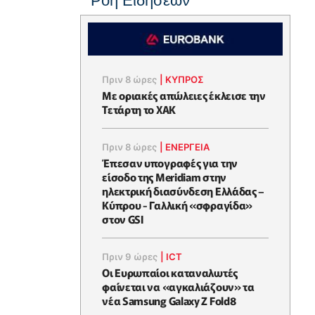
Ροή Ειδήσεων
Πριν 8 ώρες
|
ΚΥΠΡΟΣ
Με οριακές απώλειες έκλεισε την
Τετάρτη το ΧΑΚ
Πριν 8 ώρες
|
ΕΝΈΡΓΕΙΑ
Έπεσαν υπογραφές για την
είσοδο της Meridiam στην
ηλεκτρική διασύνδεση Ελλάδας –
Κύπρου - Γαλλική «σφραγίδα»
στον GSI
Πριν 9 ώρες
|
ICT
Οι Ευρωπαίοι καταναλωτές
φαίνεται να «αγκαλιάζουν» τα
νέα Samsung Galaxy Z Fold8