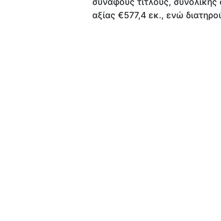
συναφούς τίτλους, συνολικής 
αξίας €577,4 εκ., ενώ διατηρο