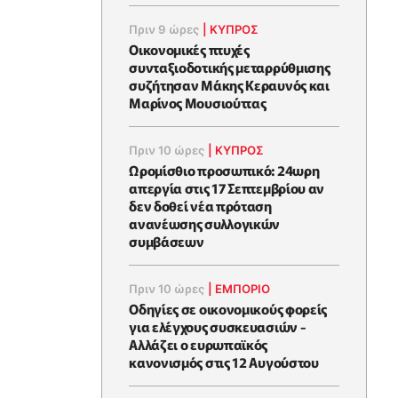
Πριν 9 ώρες
|
ΚΥΠΡΟΣ
Οικονομικές πτυχές
συνταξιοδοτικής μεταρρύθμισης
συζήτησαν Μάκης Κεραυνός και
Μαρίνος Μουσιούττας
Πριν 10 ώρες
|
ΚΥΠΡΟΣ
Ωρομίσθιο προσωπικό: 24ωρη
απεργία στις 17 Σεπτεμβρίου αν
δεν δοθεί νέα πρόταση
ανανέωσης συλλογικών
συμβάσεων
Πριν 10 ώρες
|
ΕΜΠΟΡΙΟ
Οδηγίες σε οικονομικούς φορείς
για ελέγχους συσκευασιών -
Αλλάζει ο ευρωπαϊκός
κανονισμός στις 12 Αυγούστου