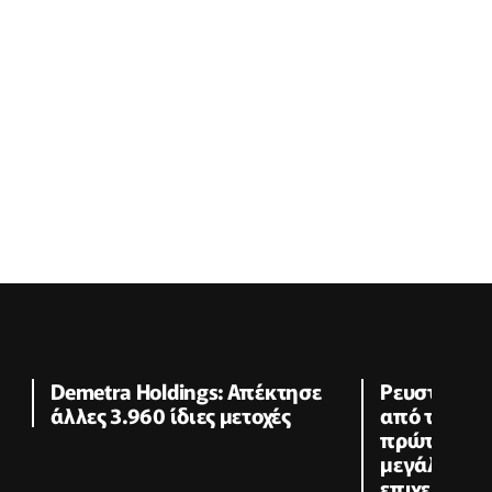
Demetra Holdings: Απέκτησε
Ρευστό €1,6
άλλες 3.960 ίδιες μετοχές
από την Τρ
πρώτο εξάμ
μεγάλες κα
επιχειρήσει