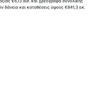
αξίας €6,13 δισ. και χρεόγραφα συνολικής
ύν δάνεια και καταθέσεις ύψους €841,3 εκ.