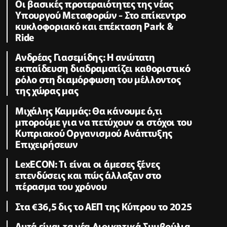
Οι βασικές προτεραιότητες της νέας
Υπουργού Μεταφορών - Στο επίκεντρο
κυκλοφοριακό και επέκταση Park &
Ride
Ανδρέας Γιασεμίδης: Η ανώτατη
εκπαίδευση διαδραματίζει καθοριστικό
ρόλο στη διαμόρφωση του μέλλοντος
της χώρας μας
Μιχάλης Καμμάς: Θα κάνουμε ό,τι
μπορούμε για να πετύχουν οι στόχοι του
Κυπριακού Οργανισμού Ανάπτυξης
Επιχειρήσεων
LexECON: Τι είναι οι άμεσες ξένες
επενδύσεις και πώς άλλαξαν στο
πέρασμα του χρόνου
Στα €36,5 δις το ΑΕΠ της Κύπρου το 2025
Αυτά είναι τα νέα Διοικητικά Συμβούλια