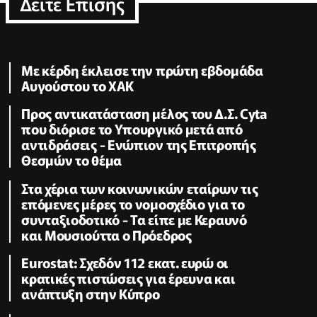
Δειτε Επισης
Με κέρδη έκλεισε την πρώτη εβδομάδα
Αυγούστου το ΧΑΚ
Προς αντικατάσταση μέλος του Δ.Σ. Cyta
που διόρισε το Υπουργικό μετά από
αντιδράσεις - Ενώπιον της Επιτροπής
Θεσμών το θέμα
Στα χέρια των κοινωνικών εταίρων τις
επόμενες μέρες το νομοσχέδιο για το
συνταξιοδοτικό - Τα είπε με Κεραυνό
και Μουσιούττα ο Πρόεδρος
Eurostat: Σχεδόν 112 εκατ. ευρώ οι
κρατικές πιστώσεις για έρευνα και
ανάπτυξη στην Κύπρο