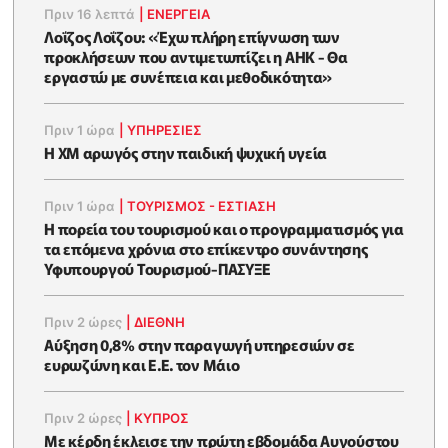
Πριν 16 λεπτά
|
ΕΝΈΡΓΕΙΑ
Λοΐζος Λοΐζου: «Έχω πλήρη επίγνωση των
προκλήσεων που αντιμετωπίζει η ΑΗΚ - Θα
εργαστώ με συνέπεια και μεθοδικότητα»
Πριν 1 ώρα
|
ΥΠΗΡΕΣΙΕΣ
Η XM αρωγός στην παιδική ψυχική υγεία
Πριν 1 ώρα
|
ΤΟΥΡΙΣΜΟΣ - ΕΣΤΙΑΣΗ
Η πορεία του τουρισμού και ο προγραμματισμός για
τα επόμενα χρόνια στο επίκεντρο συνάντησης
Υφυπουργού Τουρισμού-ΠΑΣΥΞΕ
Πριν 2 ώρες
|
ΔΙΕΘΝΗ
Αύξηση 0,8% στην παραγωγή υπηρεσιών σε
ευρωζώνη και Ε.Ε. τον Μάιο
Πριν 2 ώρες
|
ΚΥΠΡΟΣ
Με κέρδη έκλεισε την πρώτη εβδομάδα Αυγούστου