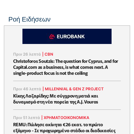
Ροή Ειδήσεων
Πριν 26 λεπτά
|
CBN
Christoforos Soutzis: The question for Cyprus, and for
Capital.com as a business, is what comes next. A
single-product focus is not the ceiling
Πριν 46 λεπτά
|
MILLENNIAL & GEN Z PROJECT
Κίκης Λαζαρίδης: Με σύγχρονη ματιά και
δυναμισμό στη νέα πορεία της A.J. Vouros
Πριν 51 λεπτά
|
ΧΡΗΜΑΤΟΟΙΚΟΝΟΜΙΚΆ
REMU: Πώλησε ακίνητα €26 εκατ. το πρώτο
εξάμηνο - Σε προχωρημένο στάδιο οι διαδικασίες