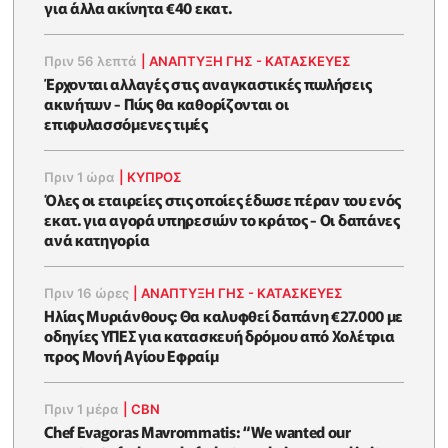
για άλλα ακίνητα €40 εκατ.
Πριν 56 λεπτά
|
ΑΝΑΠΤΥΞΗ ΓΗΣ - ΚΑΤΑΣΚΕΥΕΣ
Έρχονται αλλαγές στις αναγκαστικές πωλήσεις
ακινήτων - Πώς θα καθορίζονται οι
επιφυλασσόμενες τιμές
Πριν 1 ώρα
|
ΚΥΠΡΟΣ
Όλες οι εταιρείες στις οποίες έδωσε πέραν του ενός
εκατ. για αγορά υπηρεσιών το κράτος - Οι δαπάνες
ανά κατηγορία
Πριν 16 ώρες
|
ΑΝΑΠΤΥΞΗ ΓΗΣ - ΚΑΤΑΣΚΕΥΕΣ
Ηλίας Μυριάνθους: Θα καλυφθεί δαπάνη €27.000 με
οδηγίες ΥΠΕΣ για κατασκευή δρόμου από Χολέτρια
προς Μονή Αγίου Εφραίμ
Πριν 1 μέρα
|
CBN
Chef Evagoras Mavrommatis: “We wanted our