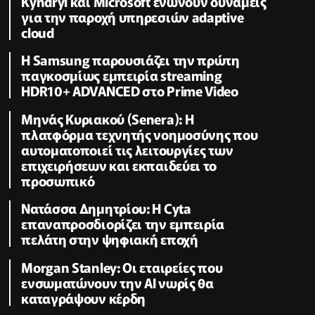
Kyndryl και Microsoft ενώνουν δυνάμεις
για την παροχή υπηρεσιών adaptive
cloud
Η Samsung παρουσιάζει την πρώτη
παγκοσμίως εμπειρία streaming
HDR10+ ADVANCED στο Prime Video
Μηνάς Κυριακού (Senera): Η
πλατφόρμα τεχνητής νοημοσύνης που
αυτοματοποιεί τις λειτουργίες των
επιχειρήσεων και εκπαιδεύει το
προσωπικό
Νατάσσα Δημητρίου: Η Cyta
επαναπροσδιορίζει την εμπειρία
πελάτη στην ψηφιακή εποχή
Morgan Stanley: Οι εταιρείες που
ενσωματώνουν την ΑΙ νωρίς θα
καταγράψουν κέρδη