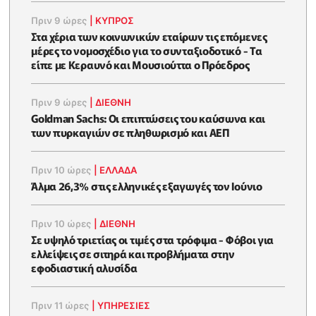
Πριν 9 ώρες
|
ΚΥΠΡΟΣ
Στα χέρια των κοινωνικών εταίρων τις επόμενες
μέρες το νομοσχέδιο για το συνταξιοδοτικό - Τα
είπε με Κεραυνό και Μουσιούττα ο Πρόεδρος
Πριν 9 ώρες
|
ΔΙΕΘΝΗ
Goldman Sachs: Οι επιπτώσεις του καύσωνα και
των πυρκαγιών σε πληθωρισμό και ΑΕΠ
Πριν 10 ώρες
|
ΕΛΛΆΔΑ
Άλμα 26,3% στις ελληνικές εξαγωγές τον Ιούνιο
Πριν 10 ώρες
|
ΔΙΕΘΝΗ
Σε υψηλό τριετίας οι τιμές στα τρόφιμα - Φόβοι για
ελλείψεις σε σιτηρά και προβλήματα στην
εφοδιαστική αλυσίδα
Πριν 11 ώρες
|
ΥΠΗΡΕΣΙΕΣ