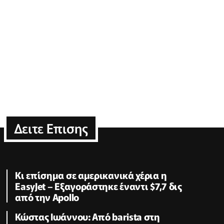
Δειτε Επισης
Κι επίσημα σε αμερικανικά χέρια η
EasyJet – Εξαγοράστηκε έναντι $7,7 δις
από την Apollo
Κώστας Ιωάννου: Από barista στη