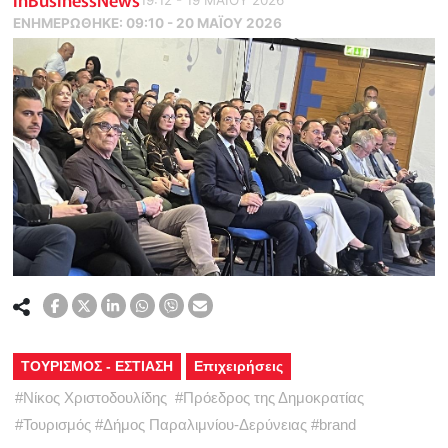
ΕΝΗΜΕΡΏΘΗΚΕ:
09:10 - 20 ΜΑΪ́ΟΥ 2026
ΤΟΥΡΙΣΜΟΣ - ΕΣΤΙΑΣΗ
Επιχειρήσεις
#
Νίκος Χριστοδουλίδης
#
Πρόεδρος της Δημοκρατίας
#
Τουρισμός
#
Δήμος Παραλιμνίου-Δερύνειας
#
brand