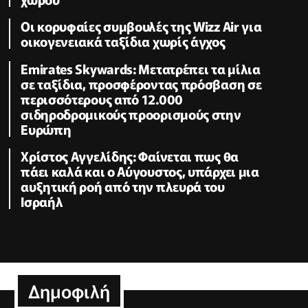
Οι κορυφαίες συμβουλές της Wizz Air για
οικογενειακά ταξίδια χωρίς άγχος
Emirates Skywards: Μετατρέπει τα μίλια
σε ταξίδια, προσφέροντας πρόσβαση σε
περισσότερους από 12.000
σιδηροδρομικούς προορισμούς στην
Ευρώπη
Χρίστος Αγγελίδης: Φαίνεται πως θα
πάει καλά και ο Αύγουστος, υπάρχει μια
αυξητική ροή από την πλευρά του
Ισραήλ
Δημοφιλή