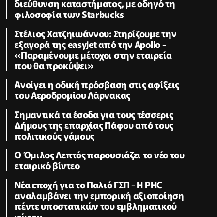
διεύθυνση καταστήματος, με οδηγό τη
φιλοσοφία των Starbucks
Στέλιος Χατζηιωάννου: Στηρίζουμε την
εξαγορά της easyJet από την Apollo -
«Παραμένουμε μέτοχοι στην εταιρεία
που θα προκύψει»
Ανοίγει η οδική πρόσβαση στις αφίξεις
του Αεροδρομίου Λάρνακας
Σημαντικά τα έσοδα για τους τέσσερις
Δήμους της επαρχίας Πάφου από τους
πολιτικούς γάμους
Ο Όμιλος Λεπτός παρουσιάζει το νέο του
εταιρικό βίντεο
Νέα εποχή για το Παλιό ΓΣΠ - Η PHC
αναλαμβάνει την εμπορική αξιοποίηση
πέντε υποστατικών του εμβληματικού
χώρου