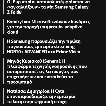
Οι Ευρωπαίοι καταναλωτές φαίνεται να
«αγκαλιάζουν» τα νέα Samsung Galaxy
Z Fold8
Kyndryl και Microsoft ενώνουν δυνάμεις
για την παροχή υπηρεσιών adaptive
cloud
Η Samsung παρουσιάζει την πρώτη
παγκοσμίως εμπειρία streaming
HDR10+ ADVANCED στο Prime Video
Μηνάς Κυριακού (Senera): Η
πλατφόρμα τεχνητής νοημοσύνης που
αυτοματοποιεί τις λειτουργίες των
επιχειρήσεων και εκπαιδεύει το
προσωπικό
Νατάσσα Δημητρίου: Η Cyta
επαναπροσδιορίζει την εμπειρία
πελάτη στην ψηφιακή εποχή