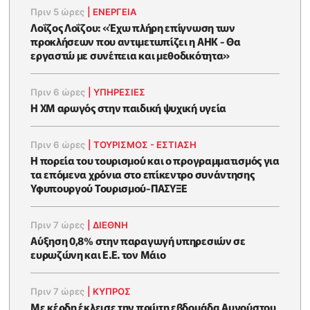
Πριν 5 ώρες
|
ΕΝΈΡΓΕΙΑ
Λοΐζος Λοΐζου: «Έχω πλήρη επίγνωση των
προκλήσεων που αντιμετωπίζει η ΑΗΚ - Θα
εργαστώ με συνέπεια και μεθοδικότητα»
Πριν 6 ώρες
|
ΥΠΗΡΕΣΙΕΣ
Η XM αρωγός στην παιδική ψυχική υγεία
Πριν 6 ώρες
|
ΤΟΥΡΙΣΜΟΣ - ΕΣΤΙΑΣΗ
Η πορεία του τουρισμού και ο προγραμματισμός για
τα επόμενα χρόνια στο επίκεντρο συνάντησης
Υφυπουργού Τουρισμού-ΠΑΣΥΞΕ
Πριν 7 ώρες
|
ΔΙΕΘΝΗ
Αύξηση 0,8% στην παραγωγή υπηρεσιών σε
ευρωζώνη και Ε.Ε. τον Μάιο
Πριν 7 ώρες
|
ΚΥΠΡΟΣ
Με κέρδη έκλεισε την πρώτη εβδομάδα Αυγούστου