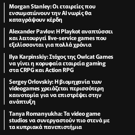
Morgan Stanley: Οι εταιρείες που
ενσωματώνουν την ΑΙ νωρίς θα
καταγράψουν κέρδη
Alexander Pavlov: Η Playkot αναπτύσσει
και λειτουργεί live-service games που
εξελίσσονται για πολλά χρόνια
Ilya Karpinskiy: Στόχος της Owlcat Games
να γίνει η κορυφαία εταιρεία gaming
στα CRPG και Action RPG
Sergey Orlovskiy: Η βιομηχανία των
videogames χρειάζεται περισσότερη
καινοτομία για να επιστρέψει στην
ανάπτυξη
Tanya Romanyukha: Τα video game
studios να συνεργαστούν πιο στενά με
τα κυπριακά πανεπιστήμια