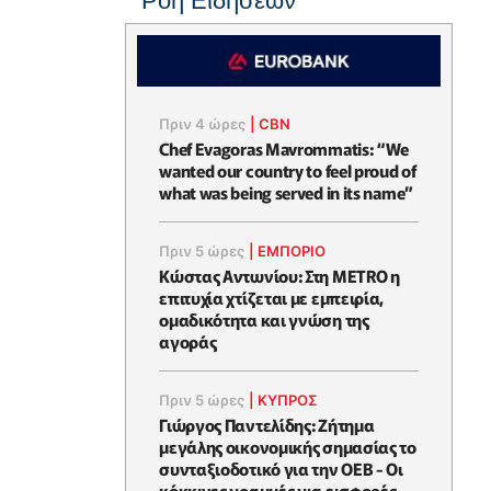
Ροή Ειδήσεων
Πριν 4 ώρες
|
CBN
Chef Evagoras Mavrommatis: “We
wanted our country to feel proud of
what was being served in its name”
Πριν 5 ώρες
|
ΕΜΠΟΡΙΟ
Κώστας Αντωνίου: Στη METRO η
επιτυχία χτίζεται με εμπειρία,
ομαδικότητα και γνώση της
αγοράς
Πριν 5 ώρες
|
ΚΥΠΡΟΣ
Γιώργος Παντελίδης: Ζήτημα
μεγάλης οικονομικής σημασίας το
συνταξιοδοτικό για την ΟΕΒ - Οι
κόκκινες γραμμές για εισφορές