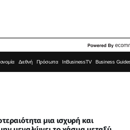
κονομία
Διεθνή
Πρόσωπα
InBusinessTV
Business Guide
τεραιότητα μια ισχυρή και
 μην μεγαλώνει το χάσμα μεταξύ