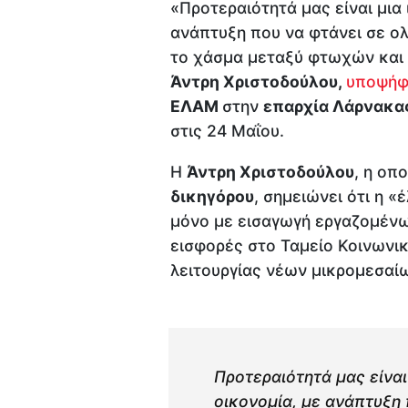
«Προτεραιότητά μας είναι μια
ανάπτυξη που να φτάνει σε ολ
το χάσμα μεταξύ φτωχών και
Άντρη Χριστοδούλου,
υποψήφ
ΕΛΑΜ
στην
επαρχία Λάρνακα
στις 24 Μαΐου.
Η
Άντρη Χριστοδούλου
, η οπ
δικηγόρου
, σημειώνει ότι η «
μόνο με εισαγωγή εργαζομένω
εισφορές στο Ταμείο Κοινωνι
λειτουργίας νέων μικρομεσαί
Προτεραιότητά μας είναι
οικονομία, με ανάπτυξη 