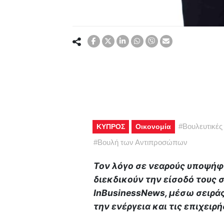
#
Βουλευτικές
ΚΥΠΡΟΣ
Οικονομία
#
Βουλή των Αντιπροσώπων
Τον λόγο σε νεαρούς υποψήφι
διεκδικούν την είσοδό τους
InBusinessNews, μέσω σειρά
την ενέργεια και τις επιχειρή