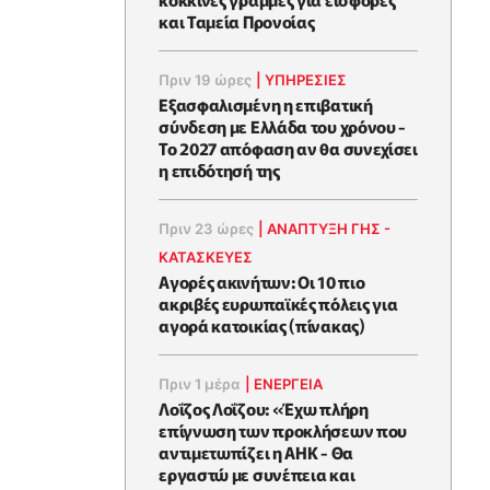
και Ταμεία Προνοίας
Πριν 19 ώρες
|
ΥΠΗΡΕΣΙΕΣ
Εξασφαλισμένη η επιβατική
σύνδεση με Ελλάδα του χρόνου -
Το 2027 απόφαση αν θα συνεχίσει
η επιδότησή της
Πριν 23 ώρες
|
ΑΝΑΠΤΥΞΗ ΓΗΣ -
ΚΑΤΑΣΚΕΥΕΣ
Αγορές ακινήτων: Οι 10 πιο
ακριβές ευρωπαϊκές πόλεις για
αγορά κατοικίας (πίνακας)
Πριν 1 μέρα
|
ΕΝΈΡΓΕΙΑ
Λοΐζος Λοΐζου: «Έχω πλήρη
επίγνωση των προκλήσεων που
αντιμετωπίζει η ΑΗΚ - Θα
εργαστώ με συνέπεια και