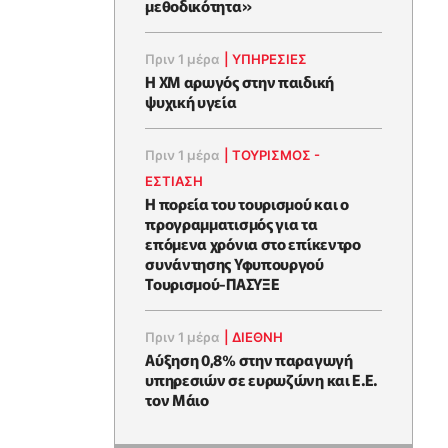
μεθοδικότητα»
Πριν 1 μέρα
|
ΥΠΗΡΕΣΙΕΣ
Η XM αρωγός στην παιδική
ψυχική υγεία
Πριν 1 μέρα
|
ΤΟΥΡΙΣΜΟΣ -
ΕΣΤΙΑΣΗ
Η πορεία του τουρισμού και ο
προγραμματισμός για τα
επόμενα χρόνια στο επίκεντρο
συνάντησης Υφυπουργού
Τουρισμού-ΠΑΣΥΞΕ
Πριν 1 μέρα
|
ΔΙΕΘΝΗ
Αύξηση 0,8% στην παραγωγή
υπηρεσιών σε ευρωζώνη και Ε.Ε.
τον Μάιο