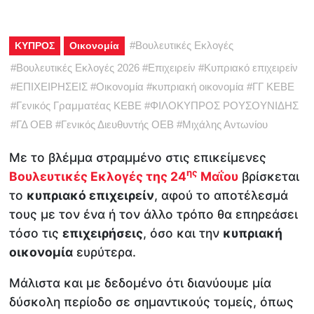
#
Βουλευτικές Εκλογές
ΚΥΠΡΟΣ
Οικονομία
#
Βουλευτικές Εκλογές 2026
#
Επιχειρείν
#
Κυπριακό επιχειρείν
#
ΕΠΙΧΕΙΡΗΣΕΙΣ
#
Οικονομία
#
κυπριακή οικονομία
#
ΓΓ ΚΕΒΕ
#
Γενικός Γραμματέας ΚΕΒΕ
#
ΦΙΛΟΚΥΠΡΟΣ ΡΟΥΣΟΥΝΙΔΗΣ
#
ΓΔ ΟΕΒ
#
Γενικός Διευθυντής ΟΕΒ
#
Μιχάλης Αντωνίου
Με το βλέμμα στραμμένο στις επικείμενες
ης
Βουλευτικές Εκλογές της 24
Μαΐου
βρίσκεται
το
κυπριακό επιχειρείν
, αφού το αποτέλεσμά
τους με τον ένα ή τον άλλο τρόπο θα επηρεάσει
τόσο τις
επιχειρήσεις
, όσο και την
κυπριακή
οικονομία
ευρύτερα.
Μάλιστα και με δεδομένο ότι διανύουμε μία
δύσκολη περίοδο σε σημαντικούς τομείς, όπως