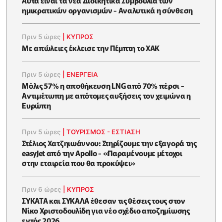
Αυτά είναι τα νέα Διοικητικά Συμβούλια των
ημικρατικών οργανισμών - Αναλυτικά η σύνθεση
Πριν 5 ώρες
|
ΚΥΠΡΟΣ
Με απώλειες έκλεισε την Πέμπτη το ΧΑΚ
Πριν 5 ώρες
|
ΕΝΈΡΓΕΙΑ
Μόλις 57% η αποθήκευση LNG από 70% πέρσι -
Αντιμέτωπη με απότομες αυξήσεις τον χειμώνα η
Ευρώπη
Πριν 5 ώρες
|
ΤΟΥΡΙΣΜΟΣ - ΕΣΤΙΑΣΗ
Στέλιος Χατζηιωάννου: Στηρίζουμε την εξαγορά της
easyJet από την Apollo - «Παραμένουμε μέτοχοι
στην εταιρεία που θα προκύψει»
Πριν 6 ώρες
|
ΚΥΠΡΟΣ
ΣΥΚΑΤΑ και ΣΥΚΑΛΑ έθεσαν τις θέσεις τους στον
Νίκο Χριστοδουλίδη για νέο σχέδιο αποζημίωσης
εντός 2026