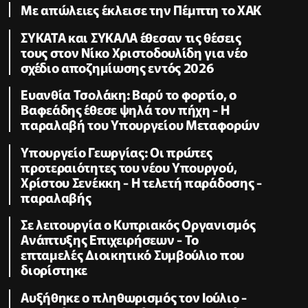
Με απώλειες έκλεισε την Πέμπτη το ΧΑΚ
ΣΥΚΑΤΑ και ΣΥΚΑΛΑ έθεσαν τις θέσεις
τους στον Νίκο Χριστοδουλίδη για νέο
σχέδιο αποζημίωσης εντός 2026
Ευανθία Τσολάκη: Βαρύ το φορτίο, ο
Βαφεάδης έθεσε ψηλά τον πήχη - Η
παραλαβή του Υπουργείου Μεταφορών
Υπουργείο Γεωργίας: Οι πρώτες
προτεραιότητες του νέου Υπουργού,
Χρίστου Σενέκκη - Η τελετή παράδοσης -
παραλαβής
Σε λειτουργία ο Κυπριακός Οργανισμός
Ανάπτυξης Επιχειρήσεων - To
επταμελές Διοικητικό Συμβούλιο που
διορίστηκε
Aυξήθηκε o πληθωρισμός τον Ιούλιο -