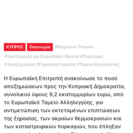
#
Μαριλένα Ραουνά
ΚΥΠΡΟΣ
Οικονομία
#
Υφυπουργός για Ευρωπαϊκά θέματα
#
Πυρκαγιες
#
Αποζημιώσεις
#
Πυρκαγιά Λεμεσός
#
Ταμείο Αλληλεγγύης
Η Ευρωπαϊκή Επιτροπή ανακοίνωσε το ποσό
αποζημιώσεων προς την Κυπριακή Δημοκρατία,
συνολικού ύψους 9,2 εκατομμυρίων ευρώ, από
το Ευρωπαϊκό Ταμείο Αλληλεγγύης, για
αντιμετώπιση των εκτεταμένων επιπτώσεων
της ξηρασίας, των ακραίων θερμοκρασιών και
των καταστροφικών πυρκαγιών, που έπληξαν