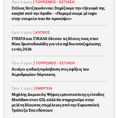
Πριν 2 ώρες
|
ΤΟΥΡΙΣΜΟΣ - ΕΣΤΙΑΣΗ
Στέλιος Χατζηιωάννου: Στηρίζουμε την εξαγορά της
easyJet από την Apollo - «Παραμένουμε μέτοχοι
στην εταιρεία που θα προκύψει»
Πριν 3 ώρες
|
ΚΥΠΡΟΣ
ΣΥΚΑΤΑ και ΣΥΚΑΛΑ έθεσαν τις θέσεις τους στον
Νίκο Χριστοδουλίδη για νέο σχέδιο αποζημίωσης
εντός 2026
Πριν 3 ώρες
|
ΤΟΥΡΙΣΜΟΣ - ΕΣΤΙΑΣΗ
Ανοίγει η οδική πρόσβαση στις αφίξεις του
Αεροδρομίου Λάρνακας
Πριν 3 ώρες
|
ΕΝΈΡΓΕΙΑ
Μιχάλης Δαμιανός: Ψήφος εμπιστοσύνης η είσοδος
Meridiam στον GSI, αλλά θα στηριχτούμε στην
μελέτη δέουσας επιμέλειας από την Ευρωπαϊκή
Τράπεζα Επενδύσεων