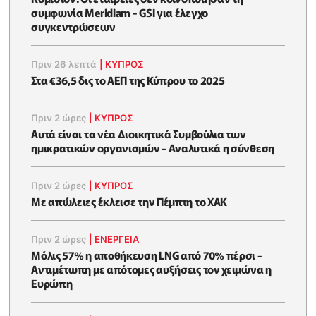
συμφωνία Meridiam - GSI για έλεγχο
συγκεντρώσεων
Πριν 26 λεπτά
|
ΚΥΠΡΟΣ
Στα €36,5 δις το ΑΕΠ της Κύπρου το 2025
Πριν 2 ώρες
|
ΚΥΠΡΟΣ
Αυτά είναι τα νέα Διοικητικά Συμβούλια των
ημικρατικών οργανισμών - Αναλυτικά η σύνθεση
Πριν 2 ώρες
|
ΚΥΠΡΟΣ
Με απώλειες έκλεισε την Πέμπτη το ΧΑΚ
Πριν 2 ώρες
|
ΕΝΈΡΓΕΙΑ
Μόλις 57% η αποθήκευση LNG από 70% πέρσι -
Αντιμέτωπη με απότομες αυξήσεις τον χειμώνα η
Ευρώπη