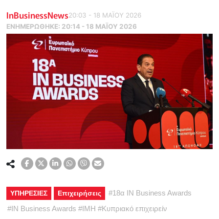
InBusinessNews
20:03 - 18 ΜΑΪ́ΟΥ 2026
ΕΝΗΜΕΡΏΘΗΚΕ:
20:14 - 18 ΜΑΪ́ΟΥ 2026
#
18α IN Business Awards
ΥΠΗΡΕΣΙΕΣ
Επιχειρήσεις
#
IN Business Awards
#
IMH
#
Κυπριακό επιχειρείν