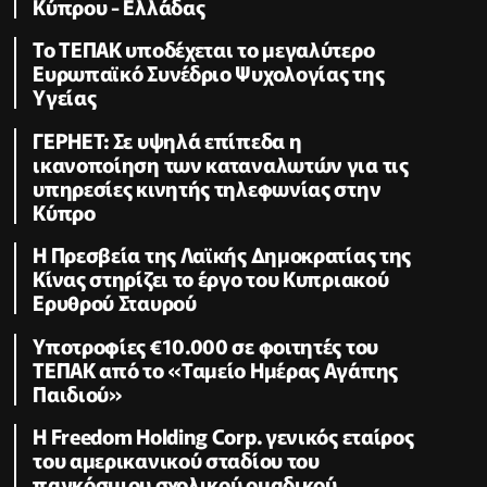
Κύπρου - Ελλάδας
Το ΤΕΠΑΚ υποδέχεται το μεγαλύτερο
Ευρωπαϊκό Συνέδριο Ψυχολογίας της
Υγείας
ΓΕΡΗΕΤ: Σε υψηλά επίπεδα η
ικανοποίηση των καταναλωτών για τις
υπηρεσίες κινητής τηλεφωνίας στην
Κύπρο
Η Πρεσβεία της Λαϊκής Δημοκρατίας της
Κίνας στηρίζει το έργο του Κυπριακού
Ερυθρού Σταυρού
Υποτροφίες €10.000 σε φοιτητές του
ΤΕΠΑΚ από το «Ταμείο Ημέρας Αγάπης
Παιδιού»
Η Freedom Holding Corp. γενικός εταίρος
του αμερικανικού σταδίου του
παγκόσμιου σχολικού ομαδικού