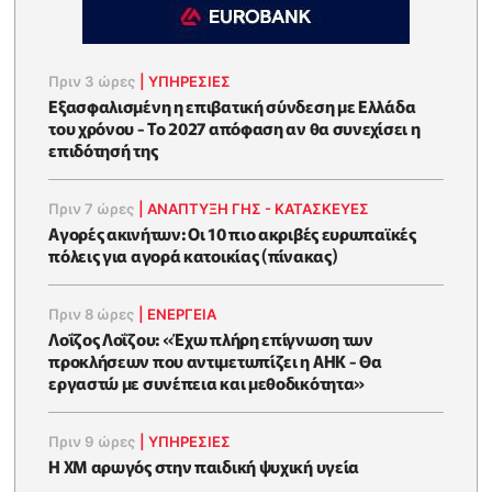
Πριν 3 ώρες
|
ΥΠΗΡΕΣΙΕΣ
Εξασφαλισμένη η επιβατική σύνδεση με Ελλάδα
του χρόνου - Το 2027 απόφαση αν θα συνεχίσει η
επιδότησή της
Πριν 7 ώρες
|
ΑΝΑΠΤΥΞΗ ΓΗΣ - ΚΑΤΑΣΚΕΥΕΣ
Αγορές ακινήτων: Οι 10 πιο ακριβές ευρωπαϊκές
πόλεις για αγορά κατοικίας (πίνακας)
Πριν 8 ώρες
|
ΕΝΈΡΓΕΙΑ
Λοΐζος Λοΐζου: «Έχω πλήρη επίγνωση των
προκλήσεων που αντιμετωπίζει η ΑΗΚ - Θα
εργαστώ με συνέπεια και μεθοδικότητα»
Πριν 9 ώρες
|
ΥΠΗΡΕΣΙΕΣ
Η XM αρωγός στην παιδική ψυχική υγεία