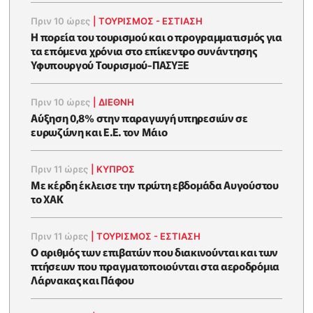
Πριν 10 ώρες
|
ΤΟΥΡΙΣΜΟΣ - ΕΣΤΙΑΣΗ
Η πορεία του τουρισμού και ο προγραμματισμός για
τα επόμενα χρόνια στο επίκεντρο συνάντησης
Υφυπουργού Τουρισμού-ΠΑΣΥΞΕ
Πριν 10 ώρες
|
ΔΙΕΘΝΗ
Αύξηση 0,8% στην παραγωγή υπηρεσιών σε
ευρωζώνη και Ε.Ε. τον Μάιο
Πριν 11 ώρες
|
ΚΥΠΡΟΣ
Με κέρδη έκλεισε την πρώτη εβδομάδα Αυγούστου
το ΧΑΚ
Πριν 11 ώρες
|
ΤΟΥΡΙΣΜΟΣ - ΕΣΤΙΑΣΗ
Ο αριθμός των επιβατών που διακινούνται και των
πτήσεων που πραγματοποιούνται στα αεροδρόμια
Λάρνακας και Πάφου