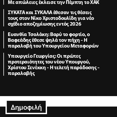
Με απώλειες έκλεισε την Πέμπτη το ΧΑΚ
ΣΥΚΑΤΑ και ΣΥΚΑΛΑ έθεσαν τις θέσεις
τους στον Νίκο Χριστοδουλίδη για νέο
σχέδιο αποζημίωσης εντός 2026
Ευανθία Τσολάκη: Βαρύ το φορτίο, ο
Βαφεάδης έθεσε ψηλά τον πήχη - Η
παραλαβή του Υπουργείου Μεταφορών
Υπουργείο Γεωργίας: Οι πρώτες
προτεραιότητες του νέου Υπουργού,
Χρίστου Σενέκκη - Η τελετή παράδοσης -
παραλαβής
Δημοφιλή