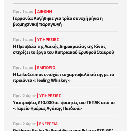
Πριν 1 ώρα
|
ΔΙΕΘΝΗ
Γερμανία: Αυξήθηκε για τρίτο συνεχή μήνα η
βιομηχανική παραγωγή
Πριν 1 ώρα
|
ΥΠΗΡΕΣΙΕΣ
Η Πρεσβεία της Λαϊκής Δημοκρατίας της Κίνας
στηρίζει το έργο του Κυπριακού Ερυθρού Σταυρού
Πριν 1 ώρα
|
ΕΜΠΟΡΙΟ
Η LaikoCosmos ενισχύει το χαρτοφυλάκιό της με τα
προϊόντα «Teeling Whiskey»
Πριν 2 ώρες
|
ΥΠΗΡΕΣΙΕΣ
Υποτροφίες €10.000 σε φοιτητές του ΤΕΠΑΚ από το
«Ταμείο Ημέρας Αγάπης Παιδιού»
Πριν 2 ώρες
|
ΕΝΈΡΓΕΙΑ
Goldman Sachs: Το Brent θα κυμανθεί στα $80-90/