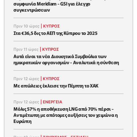
συμφωνία Meridiam - GSI για έλεγχο
συγκεντρώσεων
Πριν 10 ώρες
|
ΚΥΠΡΟΣ
Στα €36,5 δις το ΑΕΠ της Κύπρου το 2025
Πριν 11 ώρες
|
ΚΥΠΡΟΣ
Αυτά είναι τα νέα Διοικητικά Συμβούλια των
ημικρατικών οργανισμών - Αναλυτικά η σύνθεση
Πριν 12 ώρες
|
ΚΥΠΡΟΣ
Με απώλειες έκλεισε την Πέμπτη το ΧΑΚ
Πριν 12 ώρες
|
ΕΝΈΡΓΕΙΑ
Μόλις 57% η αποθήκευση LNG από 70% πέρσι -
Αντιμέτωπη με απότομες αυξήσεις τον χειμώνα η
Ευρώπη