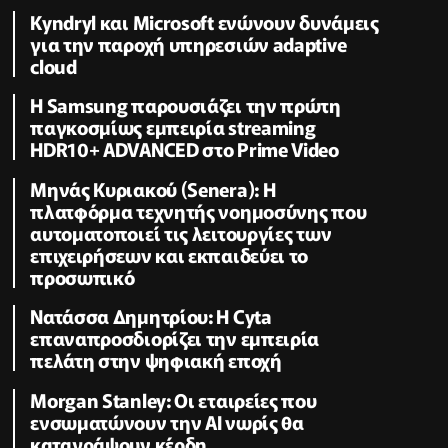
Kyndryl και Microsoft ενώνουν δυνάμεις
για την παροχή υπηρεσιών adaptive
cloud
Η Samsung παρουσιάζει την πρώτη
παγκοσμίως εμπειρία streaming
HDR10+ ADVANCED στο Prime Video
Μηνάς Κυριακού (Senera): Η
πλατφόρμα τεχνητής νοημοσύνης που
αυτοματοποιεί τις λειτουργίες των
επιχειρήσεων και εκπαιδεύει το
προσωπικό
Νατάσσα Δημητρίου: Η Cyta
επαναπροσδιορίζει την εμπειρία
πελάτη στην ψηφιακή εποχή
Morgan Stanley: Οι εταιρείες που
ενσωματώνουν την ΑΙ νωρίς θα
καταγράψουν κέρδη