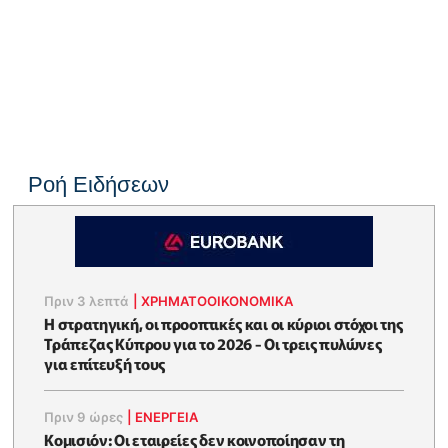
Ροή Ειδήσεων
Πριν 3 λεπτά
|
ΧΡΗΜΑΤΟΟΙΚΟΝΟΜΙΚΆ
Η στρατηγική, οι προοπτικές και οι κύριοι στόχοι της
Τράπεζας Κύπρου για το 2026 - Οι τρεις πυλώνες
για επίτευξή τους
Πριν 9 ώρες
|
ΕΝΈΡΓΕΙΑ
Κομισιόν: Οι εταιρείες δεν κοινοποίησαν τη