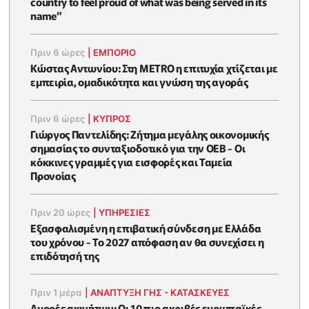
country to feel proud of what was being served in its
name”
Πριν 6 ώρες
|
ΕΜΠΟΡΙΟ
Κώστας Αντωνίου: Στη METRO η επιτυχία χτίζεται με
εμπειρία, ομαδικότητα και γνώση της αγοράς
Πριν 6 ώρες
|
ΚΥΠΡΟΣ
Γιώργος Παντελίδης: Ζήτημα μεγάλης οικονομικής
σημασίας το συνταξιοδοτικό για την ΟΕΒ - Οι
κόκκινες γραμμές για εισφορές και Ταμεία
Προνοίας
Πριν 20 ώρες
|
ΥΠΗΡΕΣΙΕΣ
Εξασφαλισμένη η επιβατική σύνδεση με Ελλάδα
του χρόνου - Το 2027 απόφαση αν θα συνεχίσει η
επιδότησή της
Πριν 1 μέρα
|
ΑΝΑΠΤΥΞΗ ΓΗΣ - ΚΑΤΑΣΚΕΥΕΣ
Αγορές ακινήτων: Οι 10 πιο ακριβές ευρωπαϊκές