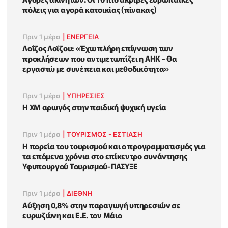
πόλεις για αγορά κατοικίας (πίνακας)
Πριν 1 μέρα
|
ΕΝΈΡΓΕΙΑ
Λοΐζος Λοΐζου: «Έχω πλήρη επίγνωση των
προκλήσεων που αντιμετωπίζει η ΑΗΚ - Θα
εργαστώ με συνέπεια και μεθοδικότητα»
Πριν 1 μέρα
|
ΥΠΗΡΕΣΙΕΣ
Η XM αρωγός στην παιδική ψυχική υγεία
Πριν 1 μέρα
|
ΤΟΥΡΙΣΜΟΣ - ΕΣΤΙΑΣΗ
Η πορεία του τουρισμού και ο προγραμματισμός για
τα επόμενα χρόνια στο επίκεντρο συνάντησης
Υφυπουργού Τουρισμού-ΠΑΣΥΞΕ
Πριν 1 μέρα
|
ΔΙΕΘΝΗ
Αύξηση 0,8% στην παραγωγή υπηρεσιών σε
ευρωζώνη και Ε.Ε. τον Μάιο