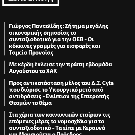
Γιώργος Παντελίδης: Ζήτημα μεγάλης
οικονομικής σημασίας το
συνταξιοδοτικό για την ΟΕΒ - Οι
κόκκινες γραμμές για εισφορές και
Ταμεία Προνοίας
Με κέρδη έκλεισε την πρώτη εβδομάδα
Αυγούστου το ΧΑΚ
Προς αντικατάσταση μέλος του Δ.Σ. Cyta
που διόρισε το Υπουργικό μετά από
αντιδράσεις - Ενώπιον της Επιτροπής
Θεσμών το θέμα
Στα χέρια των κοινωνικών εταίρων τις
επόμενες μέρες το νομοσχέδιο για το
συνταξιοδοτικό - Τα είπε με Κεραυνό
και Μουσιούττα ο Πρόεδρος