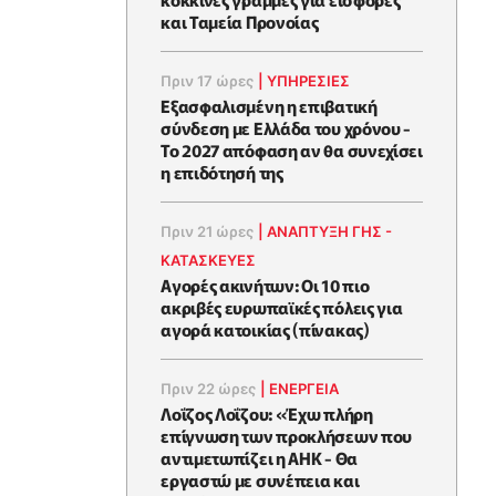
και Ταμεία Προνοίας
Πριν 17 ώρες
|
ΥΠΗΡΕΣΙΕΣ
Εξασφαλισμένη η επιβατική
σύνδεση με Ελλάδα του χρόνου -
Το 2027 απόφαση αν θα συνεχίσει
η επιδότησή της
Πριν 21 ώρες
|
ΑΝΑΠΤΥΞΗ ΓΗΣ -
ΚΑΤΑΣΚΕΥΕΣ
Αγορές ακινήτων: Οι 10 πιο
ακριβές ευρωπαϊκές πόλεις για
αγορά κατοικίας (πίνακας)
Πριν 22 ώρες
|
ΕΝΈΡΓΕΙΑ
Λοΐζος Λοΐζου: «Έχω πλήρη
επίγνωση των προκλήσεων που
αντιμετωπίζει η ΑΗΚ - Θα
εργαστώ με συνέπεια και