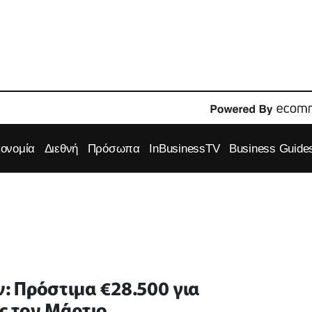
κονομία
Διεθνή
Πρόσωπα
InBusinessTV
Business Guide
 Πρόστιμα €28.500 για
ς τον Μάρτιο