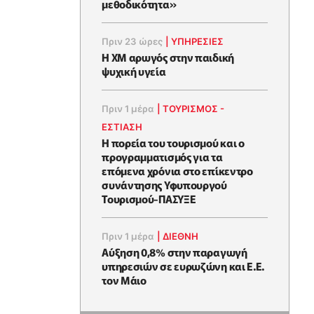
μεθοδικότητα»
Πριν 23 ώρες
|
ΥΠΗΡΕΣΙΕΣ
Η XM αρωγός στην παιδική
ψυχική υγεία
Πριν 1 μέρα
|
ΤΟΥΡΙΣΜΟΣ -
ΕΣΤΙΑΣΗ
Η πορεία του τουρισμού και ο
προγραμματισμός για τα
επόμενα χρόνια στο επίκεντρο
συνάντησης Υφυπουργού
Τουρισμού-ΠΑΣΥΞΕ
Πριν 1 μέρα
|
ΔΙΕΘΝΗ
Αύξηση 0,8% στην παραγωγή
υπηρεσιών σε ευρωζώνη και Ε.Ε.
τον Μάιο