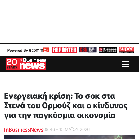
Ενεργειακή κρίση: Το σοκ στα
Στενά του Ορμούζ και ο κίνδυνος
για την παγκόσμια οικονομία
InBusinessNews
08:46 - 15 ΜΑΪ́ΟΥ 2026