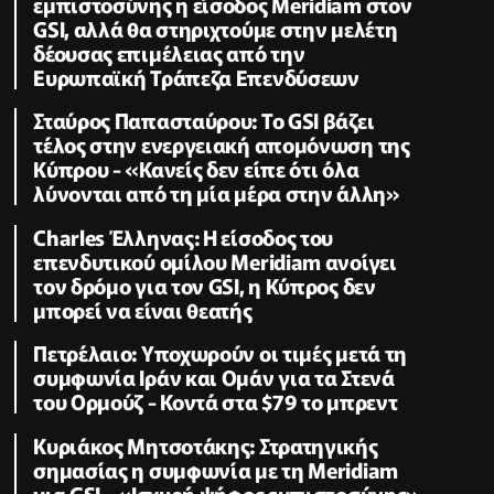
εμπιστοσύνης η είσοδος Meridiam στον
GSI, αλλά θα στηριχτούμε στην μελέτη
δέουσας επιμέλειας από την
Ευρωπαϊκή Τράπεζα Επενδύσεων
Σταύρος Παπασταύρου: Το GSI βάζει
τέλος στην ενεργειακή απομόνωση της
Κύπρου - «Κανείς δεν είπε ότι όλα
λύνονται από τη μία μέρα στην άλλη»
Charles Έλληνας: Η είσοδος του
επενδυτικού ομίλου Meridiam ανοίγει
τον δρόμο για τον GSI, η Κύπρος δεν
μπορεί να είναι θεατής
Πετρέλαιο: Υποχωρούν οι τιμές μετά τη
συμφωνία Ιράν και Ομάν για τα Στενά
του Ορμούζ - Κοντά στα $79 το μπρεντ
Κυριάκος Μητσοτάκης: Στρατηγικής
σημασίας η συμφωνία με τη Meridiam
για GSI - «Ισχυρή ψήφος εμπιστοσύνης»