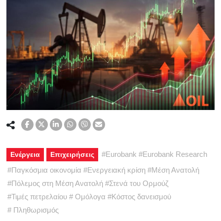
#
Eurobank
#
Eurobank Research
Ενέργεια
Επιχειρήσεις
#
Παγκόσμια οικονομία
#
Ενεργειακή κρίση
#
Μέση Ανατολή
#
Πόλεμος στη Μέση Ανατολή
#
Στενά του Ορμούζ
#
Τιμές πετρελαίου
#
Ομόλογα
#
Κόστος δανεισμού
#
Πληθωρισμός