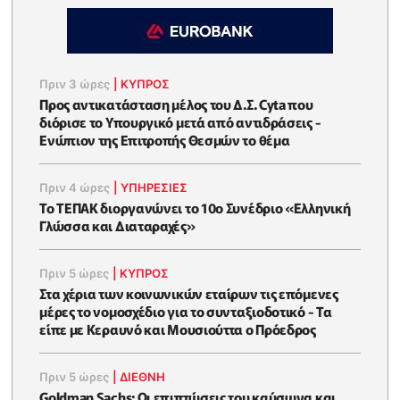
Πριν 3 ώρες
|
ΚΥΠΡΟΣ
Προς αντικατάσταση μέλος του Δ.Σ. Cyta που
διόρισε το Υπουργικό μετά από αντιδράσεις -
Ενώπιον της Επιτροπής Θεσμών το θέμα
Πριν 4 ώρες
|
ΥΠΗΡΕΣΙΕΣ
Το ΤΕΠΑΚ διοργανώνει το 10ο Συνέδριο «Ελληνική
Γλώσσα και Διαταραχές»
Πριν 5 ώρες
|
ΚΥΠΡΟΣ
Στα χέρια των κοινωνικών εταίρων τις επόμενες
μέρες το νομοσχέδιο για το συνταξιοδοτικό - Τα
είπε με Κεραυνό και Μουσιούττα ο Πρόεδρος
Πριν 5 ώρες
|
ΔΙΕΘΝΗ
Goldman Sachs: Οι επιπτώσεις του καύσωνα και