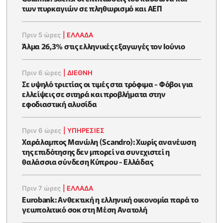
των πυρκαγιών σε πληθωρισμό και ΑΕΠ
Πριν 5 ώρες
|
ΕΛΛΆΔΑ
Άλμα 26,3% στις ελληνικές εξαγωγές τον Ιούνιο
Πριν 6 ώρες
|
ΔΙΕΘΝΗ
Σε υψηλό τριετίας οι τιμές στα τρόφιμα - Φόβοι για
ελλείψεις σε σιτηρά και προβλήματα στην
εφοδιαστική αλυσίδα
Πριν 6 ώρες
|
ΥΠΗΡΕΣΙΕΣ
Χαράλαμπος Μανώλη (Scandro): Χωρίς ανανέωση
της επιδότησης δεν μπορεί να συνεχιστεί η
θαλάσσια σύνδεση Κύπρου - Ελλάδας
Πριν 7 ώρες
|
ΕΛΛΆΔΑ
Eurobank: Ανθεκτική η ελληνική οικονομία παρά το
γεωπολιτικό σοκ στη Μέση Ανατολή