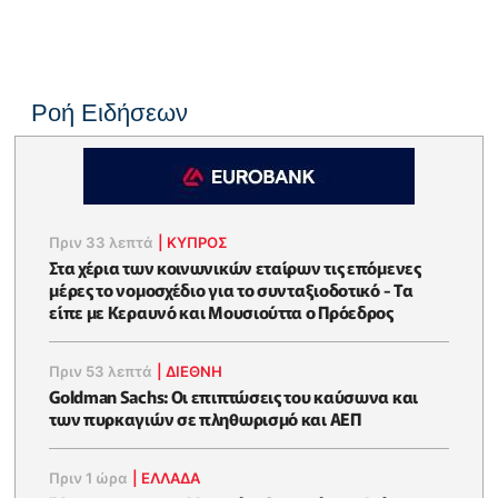
Ροή Ειδήσεων
Πριν 33 λεπτά
|
ΚΥΠΡΟΣ
Στα χέρια των κοινωνικών εταίρων τις επόμενες
μέρες το νομοσχέδιο για το συνταξιοδοτικό - Τα
είπε με Κεραυνό και Μουσιούττα ο Πρόεδρος
Πριν 53 λεπτά
|
ΔΙΕΘΝΗ
Goldman Sachs: Οι επιπτώσεις του καύσωνα και
των πυρκαγιών σε πληθωρισμό και ΑΕΠ
Πριν 1 ώρα
|
ΕΛΛΆΔΑ