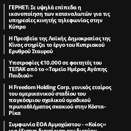
ΓΕΡΗΕΤ: Σε υψηλά επίπεδα η
ικανοποίηση των καταναλωτών για τις
υπηρεσίες κινητής τηλεφωνίας στην
Κύπρο
Η Πρεσβεία της Λαϊκής Δημοκρατίας της
Κίνας στηρίζει το έργο του Κυπριακού
Ερυθρού Σταυρού
Υποτροφίες €10.000 σε φοιτητές του
ΤΕΠΑΚ από το «Ταμείο Ημέρας Αγάπης
Παιδιού»
Η Freedom Holding Corp. γενικός εταίρος
του αμερικανικού σταδίου του
παγκόσμιου σχολικού ομαδικού
πρωταθλήματος σκακιού στην Κόστα-
Ρίκα
Συμφωνία ΕΟΑ Αμμοχώστου - «Κοίος»
για έξυπνη διαχείριση του δικτύου