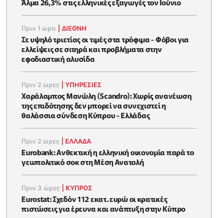
Άλμα 26,3% στις ελληνικές εξαγωγές τον Ιούνιο
Πριν 1 ώρα
|
ΔΙΕΘΝΗ
Σε υψηλό τριετίας οι τιμές στα τρόφιμα - Φόβοι για
ελλείψεις σε σιτηρά και προβλήματα στην
εφοδιαστική αλυσίδα
Πριν 2 ώρες
|
ΥΠΗΡΕΣΙΕΣ
Χαράλαμπος Μανώλη (Scandro): Χωρίς ανανέωση
της επιδότησης δεν μπορεί να συνεχιστεί η
θαλάσσια σύνδεση Κύπρου - Ελλάδας
Πριν 2 ώρες
|
ΕΛΛΆΔΑ
Eurobank: Ανθεκτική η ελληνική οικονομία παρά το
γεωπολιτικό σοκ στη Μέση Ανατολή
Πριν 3 ώρες
|
ΚΥΠΡΟΣ
Eurostat: Σχεδόν 112 εκατ. ευρώ οι κρατικές
πιστώσεις για έρευνα και ανάπτυξη στην Κύπρο