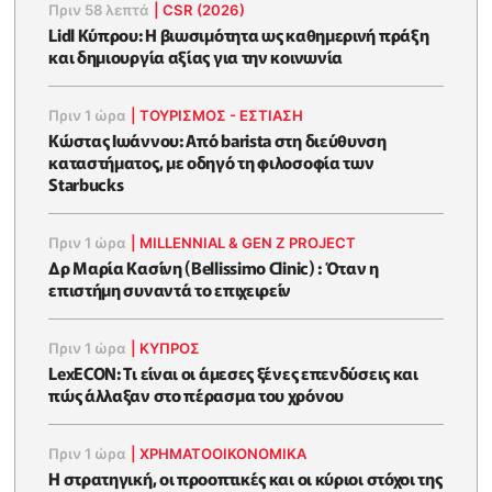
Πριν 58 λεπτά
|
CSR (2026)
Lidl Κύπρου: Η βιωσιμότητα ως καθημερινή πράξη
και δημιουργία αξίας για την κοινωνία
Πριν 1 ώρα
|
ΤΟΥΡΙΣΜΟΣ - ΕΣΤΙΑΣΗ
Κώστας Ιωάννου: Από barista στη διεύθυνση
καταστήματος, με οδηγό τη φιλοσοφία των
Starbucks
Πριν 1 ώρα
|
MILLENNIAL & GEN Z PROJECT
Δρ Μαρία Κασίνη (Bellissimo Clinic) : Όταν η
επιστήμη συναντά το επιχειρείν
Πριν 1 ώρα
|
ΚΥΠΡΟΣ
LexECON: Τι είναι οι άμεσες ξένες επενδύσεις και
πώς άλλαξαν στο πέρασμα του χρόνου
Πριν 1 ώρα
|
ΧΡΗΜΑΤΟΟΙΚΟΝΟΜΙΚΆ
Η στρατηγική, οι προοπτικές και οι κύριοι στόχοι της