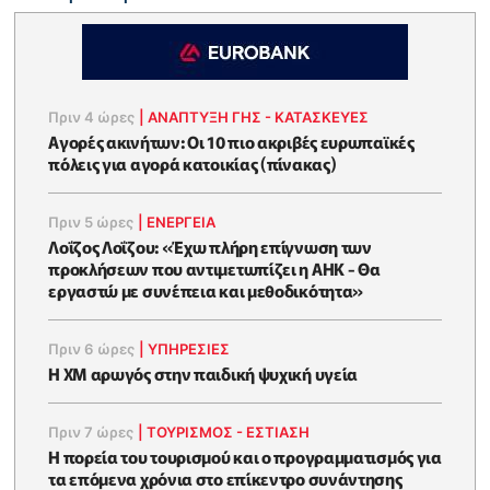
Πριν 4 ώρες
|
ΑΝΑΠΤΥΞΗ ΓΗΣ - ΚΑΤΑΣΚΕΥΕΣ
Αγορές ακινήτων: Οι 10 πιο ακριβές ευρωπαϊκές
πόλεις για αγορά κατοικίας (πίνακας)
Πριν 5 ώρες
|
ΕΝΈΡΓΕΙΑ
Λοΐζος Λοΐζου: «Έχω πλήρη επίγνωση των
προκλήσεων που αντιμετωπίζει η ΑΗΚ - Θα
εργαστώ με συνέπεια και μεθοδικότητα»
Πριν 6 ώρες
|
ΥΠΗΡΕΣΙΕΣ
Η XM αρωγός στην παιδική ψυχική υγεία
Πριν 7 ώρες
|
ΤΟΥΡΙΣΜΟΣ - ΕΣΤΙΑΣΗ
Η πορεία του τουρισμού και ο προγραμματισμός για
τα επόμενα χρόνια στο επίκεντρο συνάντησης