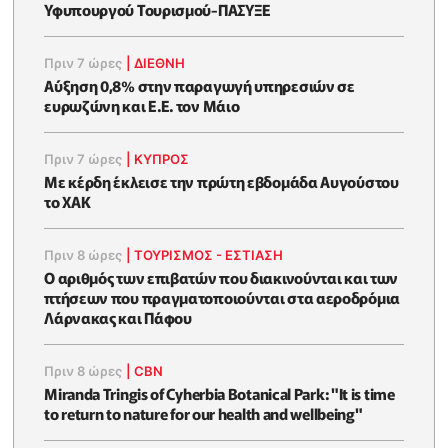
Υφυπουργού Τουρισμού-ΠΑΣΥΞΕ
Πριν 7 ώρες
|
ΔΙΕΘΝΗ
Αύξηση 0,8% στην παραγωγή υπηρεσιών σε
ευρωζώνη και Ε.Ε. τον Μάιο
Πριν 7 ώρες
|
ΚΥΠΡΟΣ
Με κέρδη έκλεισε την πρώτη εβδομάδα Αυγούστου
το ΧΑΚ
Πριν 8 ώρες
|
ΤΟΥΡΙΣΜΟΣ - ΕΣΤΙΑΣΗ
Ο αριθμός των επιβατών που διακινούνται και των
πτήσεων που πραγματοποιούνται στα αεροδρόμια
Λάρνακας και Πάφου
Πριν 8 ώρες
|
CBN
Miranda Tringis of Cyherbia Botanical Park: "It is time
to return to nature for our health and wellbeing"