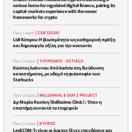
serious home for regulated digital finance, pairing its
capital-markets experience with the newer
frameworks for crypto
Πριν 1 ώρα
|
CSR (2026)
Lidl Κύπρου: Η βιωσιμότητα ως καθημερινή πράξη
και δημιουργία αξίας για την κοινωνία
Πριν 2 ώρες
|
ΤΟΥΡΙΣΜΟΣ - ΕΣΤΙΑΣΗ
Κώστας Ιωάννου: Από barista στη διεύθυνση
καταστήματος, με οδηγό τη φιλοσοφία των
Starbucks
Πριν 2 ώρες
|
MILLENNIAL & GEN Z PROJECT
Δρ Μαρία Κασίνη (Bellissimo Clinic) : Όταν η
επιστήμη συναντά το επιχειρείν
Πριν 2 ώρες
|
ΚΥΠΡΟΣ
LexECON: Τι είναι οι άμεσες ξένες επενδύσεις και