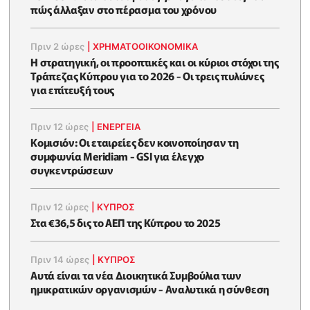
πώς άλλαξαν στο πέρασμα του χρόνου
Πριν 2 ώρες
|
ΧΡΗΜΑΤΟΟΙΚΟΝΟΜΙΚΆ
Η στρατηγική, οι προοπτικές και οι κύριοι στόχοι της
Τράπεζας Κύπρου για το 2026 - Οι τρεις πυλώνες
για επίτευξή τους
Πριν 12 ώρες
|
ΕΝΈΡΓΕΙΑ
Κομισιόν: Οι εταιρείες δεν κοινοποίησαν τη
συμφωνία Meridiam - GSI για έλεγχο
συγκεντρώσεων
Πριν 12 ώρες
|
ΚΥΠΡΟΣ
Στα €36,5 δις το ΑΕΠ της Κύπρου το 2025
Πριν 14 ώρες
|
ΚΥΠΡΟΣ
Αυτά είναι τα νέα Διοικητικά Συμβούλια των
ημικρατικών οργανισμών - Αναλυτικά η σύνθεση