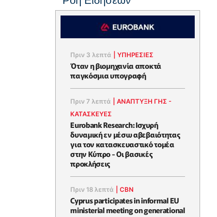
Ροή Ειδήσεων
Πριν 3 λεπτά
|
ΥΠΗΡΕΣΙΕΣ
Όταν η βιομηχανία αποκτά
παγκόσμια υπογραφή
Πριν 7 λεπτά
|
ΑΝΑΠΤΥΞΗ ΓΗΣ -
ΚΑΤΑΣΚΕΥΕΣ
Eurobank Research: Ισχυρή
δυναμική εν μέσω αβεβαιότητας
για τον κατασκευαστικό τομέα
στην Κύπρο - Οι βασικές
προκλήσεις
Πριν 18 λεπτά
|
CBN
Cyprus participates in informal EU
ministerial meeting on generational