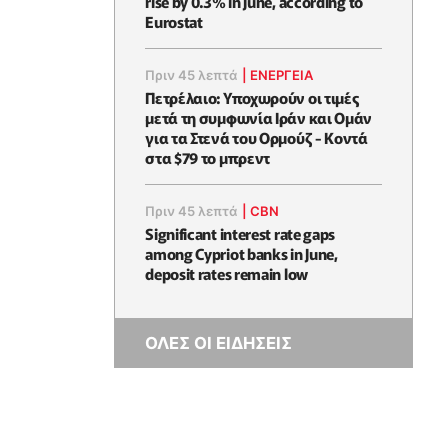
rise by 0.3% in June, according to
Eurostat
Πριν 45 λεπτά
|
ΕΝΈΡΓΕΙΑ
Πετρέλαιο: Υποχωρούν οι τιμές
μετά τη συμφωνία Ιράν και Ομάν
για τα Στενά του Ορμούζ - Κοντά
στα $79 το μπρεντ
Πριν 45 λεπτά
|
CBN
Significant interest rate gaps
among Cypriot banks in June,
deposit rates remain low
ΟΛΕΣ ΟΙ ΕΙΔΗΣΕΙΣ