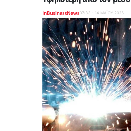
InBusinessNews
07:33 - 14 ΜΑΪ́ΟΥ 2026