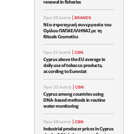
renewal in fisheries
Πριν 25 λεπτά
|
BRANDS
Νέα στρατηγική συνεργασία του
Ομίλου ΠΑΠΑΕΛΛΗΝΑΣ με τη
Rituals Cosmetics
Πριν 27 λεπτά
|
CBN
Cyprus above the EU average in
daily use of tobacco products,
according to Eurostat
Πριν 33 λεπτά
|
CBN
Cyprus among countries using
DNA-based methods in routine
water monitoring
Πριν 38 λεπτά
|
CBN
Industrial producer prices in Cyprus