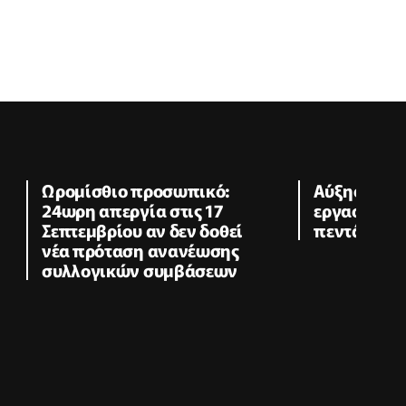
Ωρομίσθιο προσωπικό:
Αύξηση στο
24ωρη απεργία στις 17
εργασιών σ
Σεπτεμβρίου αν δεν δοθεί
πεντάμηνο
νέα πρόταση ανανέωσης
συλλογικών συμβάσεων