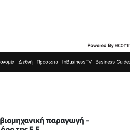
κονομία
Διεθνή
Πρόσωπα
InBusinessTV
Business Guide
 βιομηχανική παραγωγή -
όρο της Ε.Ε.