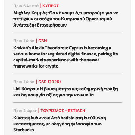
Πριν 6 λεπτά
|
ΚΥΠΡΟΣ
Μιχάλης Καμμάς: Θα κάνουμε ό,τι μπορούμε για να
πετύχουν οι στόχοι του Κυπριακού Οργανισμού
Ανάπτυξης Επιχειρήσεων
Πριν 1 ώρα
|
CBN
Kraken's Alexia Theodorou: Cyprus is becoming a
serious home for regulated digital finance, pairing its
capital-markets experience with the newer
frameworks for crypto
Πριν 1 ώρα
|
CSR (2026)
Lidl Κύπρου: Η βιωσιμότητα ως καθημερινή πράξη
και δημιουργία αξίας για την κοινωνία
Πριν 2 ώρες
|
ΤΟΥΡΙΣΜΟΣ - ΕΣΤΙΑΣΗ
Κώστας Ιωάννου: Από barista στη διεύθυνση
καταστήματος, με οδηγό τη φιλοσοφία των
Starbucks