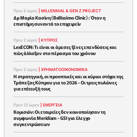
Πριν 2 ώρες
|
MILLENNIAL & GEN Z PROJECT
Δρ Μαρία Κασίνη (Bellissimo Clinic) : Όταν η
επιστήμη συναντά το επιχειρείν
Πριν 2 ώρες
|
ΚΥΠΡΟΣ
LexECON: Τι είναι οι άμεσες ξένες επενδύσεις και
πώς άλλαξαν στο πέρασμα του χρόνου
Πριν 2 ώρες
|
ΧΡΗΜΑΤΟΟΙΚΟΝΟΜΙΚΆ
Η στρατηγική, οι προοπτικές και οι κύριοι στόχοι της
Τράπεζας Κύπρου για το 2026 - Οι τρεις πυλώνες
για επίτευξή τους
Πριν 12 ώρες
|
ΕΝΈΡΓΕΙΑ
Κομισιόν: Οι εταιρείες δεν κοινοποίησαν τη
συμφωνία Meridiam - GSI για έλεγχο
συγκεντρώσεων