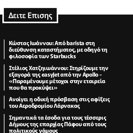
Δειτε Επισης
Κώστας Ιωάννου: Από barista στη
διεύθυνση καταστήματος, με οδηγό τη
φιλοσοφία των Starbucks
Στέλιος Χατζηιωάννου: Στηρίζουμε την
εξαγορά της easyJet από την Apollo -
«Παραμένουμε μέτοχοι στην εταιρεία
που θα προκύψει»
Ανοίγει η οδική πρόσβαση στις αφίξεις
του Αεροδρομίου Λάρνακας
Σημαντικά τα έσοδα για τους τέσσερις
Δήμους της επαρχίας Πάφου από τους
πολιτικούς γάμους