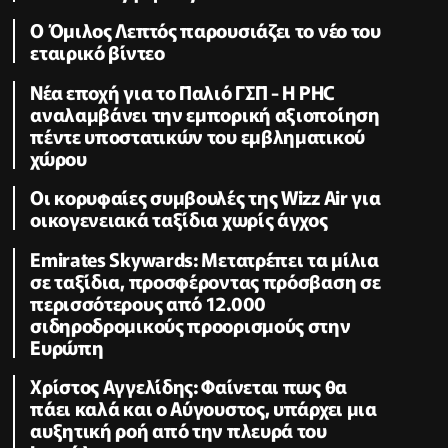
Ο Όμιλος Λεπτός παρουσιάζει το νέο του
εταιρικό βίντεο
Νέα εποχή για το Παλιό ΓΣΠ - Η PHC
αναλαμβάνει την εμπορική αξιοποίηση
πέντε υποστατικών του εμβληματικού
χώρου
Οι κορυφαίες συμβουλές της Wizz Air για
οικογενειακά ταξίδια χωρίς άγχος
Emirates Skywards: Μετατρέπει τα μίλια
σε ταξίδια, προσφέροντας πρόσβαση σε
περισσότερους από 12.000
σιδηροδρομικούς προορισμούς στην
Ευρώπη
Χρίστος Αγγελίδης: Φαίνεται πως θα
πάει καλά και ο Αύγουστος, υπάρχει μια
αυξητική ροή από την πλευρά του