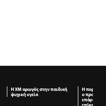
Η XM αρωγός στην παιδική
Η πορεία τ
ψυχική υγεία
ο προγραμμ
επόμενα χρ
επίκεντρο 