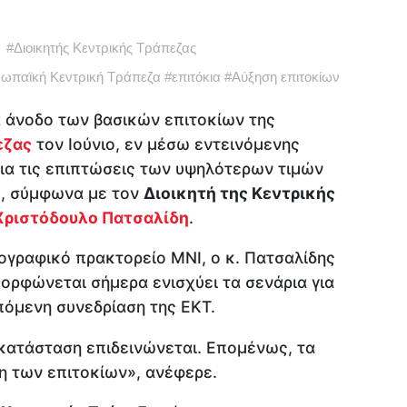
#
Διοικητής Κεντρικής Τράπεζας
ωπαϊκή Κεντρική Τράπεζα
#
επιτόκια
#
Αύξηση επιτοκίων
α άνοδο των βασικών επιτοκίων της
εζας
τον Ιούνιο, εν μέσω εντεινόμενης
για τις επιπτώσεις των υψηλότερων τιμών
ό
, σύμφωνα με τον
Διοικητή της Κεντρικής
Χριστόδουλο Πατσαλίδη
.
ογραφικό πρακτορείο MNI, ο κ. Πατσαλίδης
μορφώνεται σήμερα ενισχύει τα σενάρια για
πόμενη συνεδρίαση της ΕΚΤ.
κατάσταση επιδεινώνεται. Επομένως, τα
η των επιτοκίων», ανέφερε.