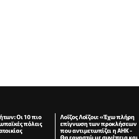
ήτων: Οι 10 πιο
Λοΐζος Λοΐζου: «Έχω πλήρη
ρωπαϊκές πόλεις
επίγνωση των προκλήσεων
ατοικίας
που αντιμετωπίζει η ΑΗΚ -
Θα εργαστώ με συνέπεια και