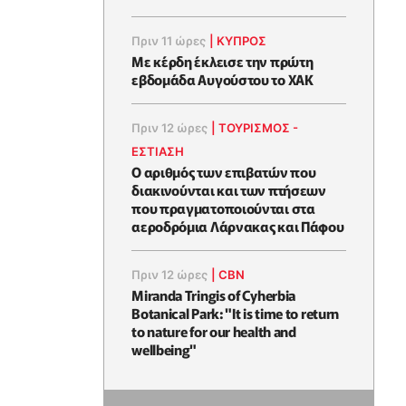
Πριν 11 ώρες
|
ΚΥΠΡΟΣ
Με κέρδη έκλεισε την πρώτη
εβδομάδα Αυγούστου το ΧΑΚ
Πριν 12 ώρες
|
ΤΟΥΡΙΣΜΟΣ -
ΕΣΤΙΑΣΗ
Ο αριθμός των επιβατών που
διακινούνται και των πτήσεων
που πραγματοποιούνται στα
αεροδρόμια Λάρνακας και Πάφου
Πριν 12 ώρες
|
CBN
Miranda Tringis of Cyherbia
Botanical Park: "It is time to return
to nature for our health and
wellbeing"