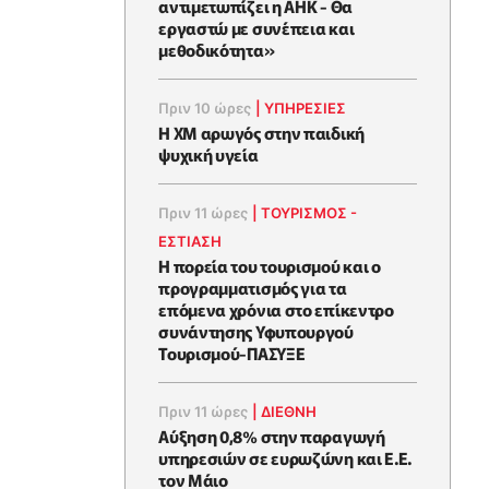
αντιμετωπίζει η ΑΗΚ - Θα
εργαστώ με συνέπεια και
μεθοδικότητα»
Πριν 10 ώρες
|
ΥΠΗΡΕΣΙΕΣ
Η XM αρωγός στην παιδική
ψυχική υγεία
Πριν 11 ώρες
|
ΤΟΥΡΙΣΜΟΣ -
ΕΣΤΙΑΣΗ
Η πορεία του τουρισμού και ο
προγραμματισμός για τα
επόμενα χρόνια στο επίκεντρο
συνάντησης Υφυπουργού
Τουρισμού-ΠΑΣΥΞΕ
Πριν 11 ώρες
|
ΔΙΕΘΝΗ
Αύξηση 0,8% στην παραγωγή
υπηρεσιών σε ευρωζώνη και Ε.Ε.
τον Μάιο