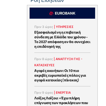
Ροή Ειδήσεων
Πριν 3 ώρες
|
ΥΠΗΡΕΣΙΕΣ
Εξασφαλισμένη η επιβατική
σύνδεση με Ελλάδα του χρόνου -
Το 2027 απόφαση αν θα συνεχίσει
η επιδότησή της
Πριν 8 ώρες
|
ΑΝΑΠΤΥΞΗ ΓΗΣ -
ΚΑΤΑΣΚΕΥΕΣ
Αγορές ακινήτων: Οι 10 πιο
ακριβές ευρωπαϊκές πόλεις για
αγορά κατοικίας (πίνακας)
Πριν 9 ώρες
|
ΕΝΈΡΓΕΙΑ
Λοΐζος Λοΐζου: «Έχω πλήρη
επίγνωση των προκλήσεων που