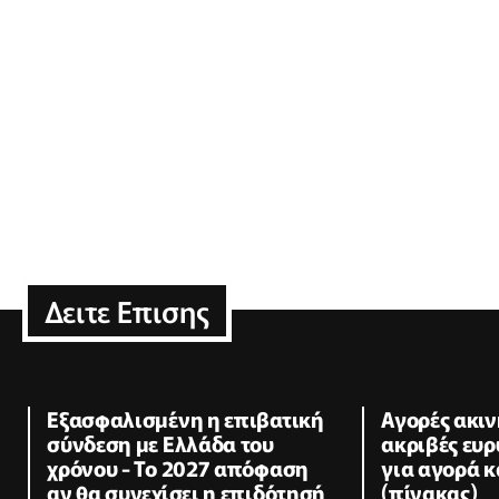
Δειτε Επισης
Εξασφαλισμένη η επιβατική
Αγορές ακιν
σύνδεση με Ελλάδα του
ακριβές ευ
χρόνου - Το 2027 απόφαση
για αγορά κ
αν θα συνεχίσει η επιδότησή
(πίνακας)