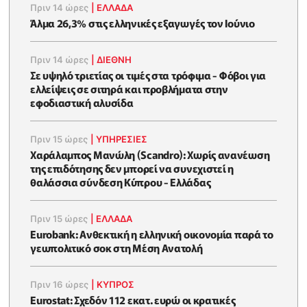
Πριν 14 ώρες
|
ΕΛΛΆΔΑ
Άλμα 26,3% στις ελληνικές εξαγωγές τον Ιούνιο
Πριν 14 ώρες
|
ΔΙΕΘΝΗ
Σε υψηλό τριετίας οι τιμές στα τρόφιμα - Φόβοι για
ελλείψεις σε σιτηρά και προβλήματα στην
εφοδιαστική αλυσίδα
Πριν 15 ώρες
|
ΥΠΗΡΕΣΙΕΣ
Χαράλαμπος Μανώλη (Scandro): Χωρίς ανανέωση
της επιδότησης δεν μπορεί να συνεχιστεί η
θαλάσσια σύνδεση Κύπρου - Ελλάδας
Πριν 15 ώρες
|
ΕΛΛΆΔΑ
Eurobank: Ανθεκτική η ελληνική οικονομία παρά το
γεωπολιτικό σοκ στη Μέση Ανατολή
Πριν 16 ώρες
|
ΚΥΠΡΟΣ
Eurostat: Σχεδόν 112 εκατ. ευρώ οι κρατικές