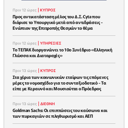
Πριν 12 ώρες
|
ΚΥΠΡΟΣ
Προς αντικατάσταση μέλος του Δ.Σ. Cyta που
διόρισε το Υπουργικό μετά από αντιδράσεις -
Ενώπιον της Επιτροπής Θεσμών το θέμα
Πριν 12 ώρες
|
ΥΠΗΡΕΣΙΕΣ
Το ΤΕΠΑΚ διοργανώνει το 10ο Συνέδριο «Ελληνική
Γλώσσα και Διαταραχές»
Πριν 13 ώρες
|
ΚΥΠΡΟΣ
Στα χέρια των κοινωνικών εταίρων τις επόμενες
μέρες το νομοσχέδιο για το συνταξιοδοτικό - Τα
είπε με Κεραυνό και Μουσιούττα ο Πρόεδρος
Πριν 13 ώρες
|
ΔΙΕΘΝΗ
Goldman Sachs: Οι επιπτώσεις του καύσωνα και
των πυρκαγιών σε πληθωρισμό και ΑΕΠ