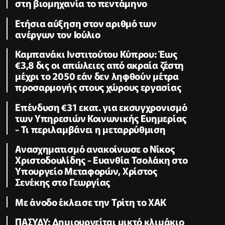
στη βιομηχανία το πεντάμηνο
Ετήσια αύξηση στον αριθμό των
ανέργων τον Ιούλιο
Καμπανάκι Ινστιτούτου Κύπρου: Έως
€3,8 δις οι απώλειες από ακραία ζέστη
μέχρι το 2050 εάν δεν ληφθούν μέτρα
προσαρμογής στους χώρους εργασίας
Επένδυση €31 εκατ. για εκσυγχρονισμό
των Υπηρεσιών Κοινωνικής Ευημερίας
- Τι περιλαμβάνει η μεταρρύθμιση
Ανασχηματισμό ανακοίνωσε ο Νίκος
Χριστοδουλίδης - Ευανθία Τσολάκη στο
Υπουργείο Μεταφορών, Χρίστος
Σενέκης στο Γεωργίας
Με άνοδο έκλεισε την Τρίτη το ΧΑΚ
ΠΑΣΥΔΥ: Δημιουργείται μικτό κλιμάκιο