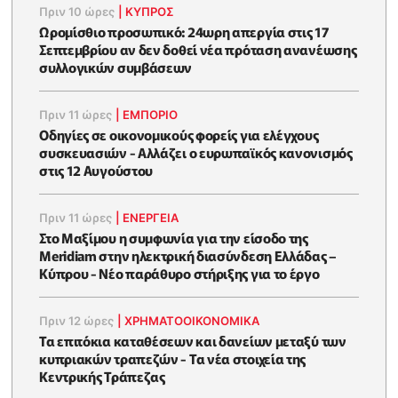
Πριν 10 ώρες
|
ΚΥΠΡΟΣ
Ωρομίσθιο προσωπικό: 24ωρη απεργία στις 17
Σεπτεμβρίου αν δεν δοθεί νέα πρόταση ανανέωσης
συλλογικών συμβάσεων
Πριν 11 ώρες
|
ΕΜΠΟΡΙΟ
Οδηγίες σε οικονομικούς φορείς για ελέγχους
συσκευασιών - Αλλάζει ο ευρωπαϊκός κανονισμός
στις 12 Αυγούστου
Πριν 11 ώρες
|
ΕΝΈΡΓΕΙΑ
Στο Μαξίμου η συμφωνία για την είσοδο της
Meridiam στην ηλεκτρική διασύνδεση Ελλάδας –
Κύπρου - Νέο παράθυρο στήριξης για το έργο
Πριν 12 ώρες
|
ΧΡΗΜΑΤΟΟΙΚΟΝΟΜΙΚΆ
Τα επιτόκια καταθέσεων και δανείων μεταξύ των
κυπριακών τραπεζών - Τα νέα στοιχεία της
Κεντρικής Τράπεζας