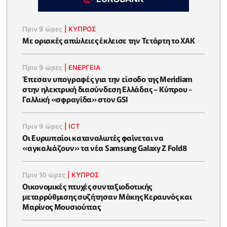
Πριν 9 ώρες
|
ΚΥΠΡΟΣ
Με οριακές απώλειες έκλεισε την Τετάρτη το ΧΑΚ
Πριν 9 ώρες
|
ΕΝΈΡΓΕΙΑ
Έπεσαν υπογραφές για την είσοδο της Meridiam
στην ηλεκτρική διασύνδεση Ελλάδας – Κύπρου -
Γαλλική «σφραγίδα» στον GSI
Πριν 9 ώρες
|
ICT
Οι Ευρωπαίοι καταναλωτές φαίνεται να
«αγκαλιάζουν» τα νέα Samsung Galaxy Z Fold8
Πριν 10 ώρες
|
ΚΥΠΡΟΣ
Οικονομικές πτυχές συνταξιοδοτικής
μεταρρύθμισης συζήτησαν Μάκης Κεραυνός και
Μαρίνος Μουσιούττας