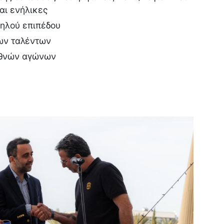
και ενήλικες
ψηλού επιπέδου
ων ταλέντων
εθνών αγώνων