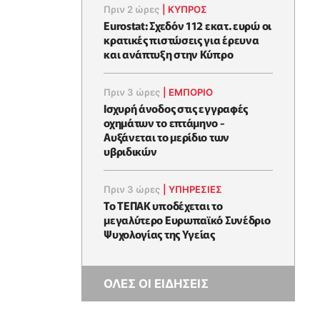
Πριν 2 ώρες
|
ΚΥΠΡΟΣ
Eurostat: Σχεδόν 112 εκατ. ευρώ οι
κρατικές πιστώσεις για έρευνα
και ανάπτυξη στην Κύπρο
Πριν 3 ώρες
|
ΕΜΠΟΡΙΟ
Ισχυρή άνοδος στις εγγραφές
οχημάτων το επτάμηνο -
Αυξάνεται το μερίδιο των
υβριδικών
Πριν 3 ώρες
|
ΥΠΗΡΕΣΙΕΣ
Το ΤΕΠΑΚ υποδέχεται το
μεγαλύτερο Ευρωπαϊκό Συνέδριο
Ψυχολογίας της Υγείας
ΟΛΕΣ ΟΙ ΕΙΔΗΣΕΙΣ