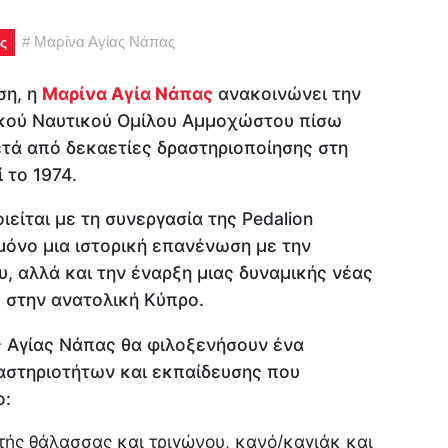
#
Μαρίνα Αγίας Νάπας
ς
ση, η
Μαρίνα Αγία Νάπας
ανακοινώνει την
ικού Ναυτικού Ομίλου Αμμοχώστου πίσω
τά από δεκαετίες δραστηριοποίησης στη
 το 1974.
είται με τη συνεργασία της Pedalion
 μόνο μια ιστορική επανένωση με την
, αλλά και την έναρξη μιας δυναμικής νέας
 στην ανατολική Κύπρο.
ς Αγίας Νάπας θα φιλοξενήσουν ένα
στηριοτήτων και εκπαίδευσης που
ο:
τής θάλασσας και τριγώνου, κανό/καγιάκ και