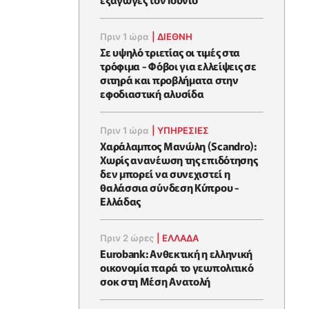
Πριν 1 ώρα
|
ΔΙΕΘΝΗ
Σε υψηλό τριετίας οι τιμές στα
τρόφιμα - Φόβοι για ελλείψεις σε
σιτηρά και προβλήματα στην
εφοδιαστική αλυσίδα
Πριν 1 ώρα
|
ΥΠΗΡΕΣΙΕΣ
Χαράλαμπος Μανώλη (Scandro):
Χωρίς ανανέωση της επιδότησης
δεν μπορεί να συνεχιστεί η
θαλάσσια σύνδεση Κύπρου -
Ελλάδας
Πριν 2 ώρες
|
ΕΛΛΆΔΑ
Eurobank: Ανθεκτική η ελληνική
οικονομία παρά το γεωπολιτικό
σοκ στη Μέση Ανατολή