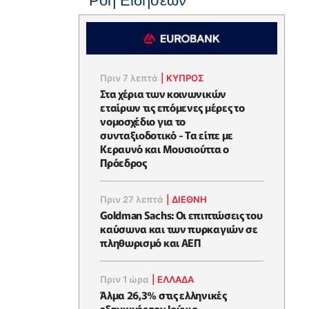
Ροή Ειδήσεων
Πριν 7 λεπτά
|
ΚΥΠΡΟΣ
Στα χέρια των κοινωνικών
εταίρων τις επόμενες μέρες το
νομοσχέδιο για το
συνταξιοδοτικό - Τα είπε με
Κεραυνό και Μουσιούττα ο
Πρόεδρος
Πριν 27 λεπτά
|
ΔΙΕΘΝΗ
Goldman Sachs: Οι επιπτώσεις του
καύσωνα και των πυρκαγιών σε
πληθωρισμό και ΑΕΠ
Πριν 1 ώρα
|
ΕΛΛΆΔΑ
Άλμα 26,3% στις ελληνικές
εξαγωγές τον Ιούνιο