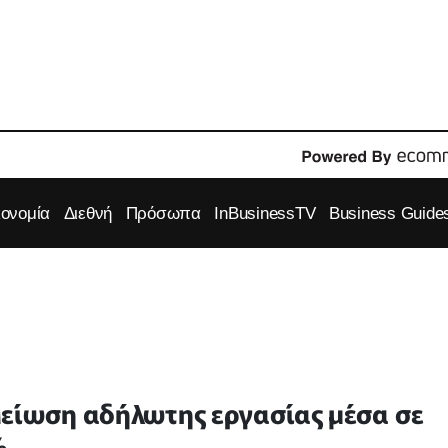
κονομία
Διεθνή
Πρόσωπα
InBusinessTV
Business Guide
είωση αδήλωτης εργασίας μέσα σε
%