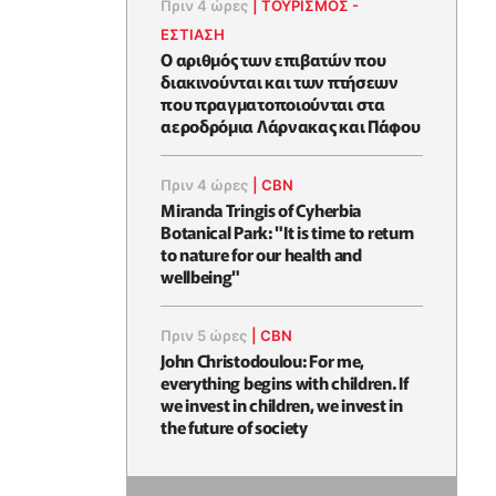
Πριν 4 ώρες
|
ΤΟΥΡΙΣΜΟΣ -
ΕΣΤΙΑΣΗ
Ο αριθμός των επιβατών που
διακινούνται και των πτήσεων
που πραγματοποιούνται στα
αεροδρόμια Λάρνακας και Πάφου
Πριν 4 ώρες
|
CBN
Miranda Tringis of Cyherbia
Botanical Park: "It is time to return
to nature for our health and
wellbeing"
Πριν 5 ώρες
|
CBN
John Christodoulou: For me,
everything begins with children. If
we invest in children, we invest in
the future of society