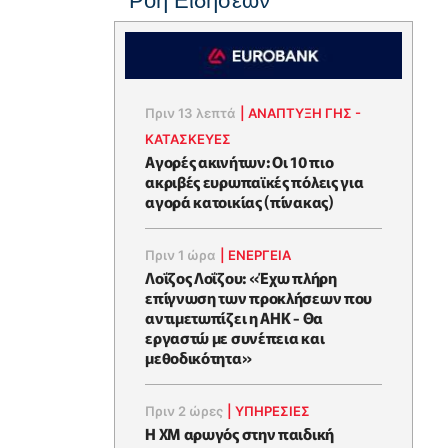
Ροή Ειδήσεων
Πριν 13 λεπτά
|
ΑΝΑΠΤΥΞΗ ΓΗΣ -
ΚΑΤΑΣΚΕΥΕΣ
Αγορές ακινήτων: Οι 10 πιο
ακριβές ευρωπαϊκές πόλεις για
αγορά κατοικίας (πίνακας)
Πριν 1 ώρα
|
ΕΝΈΡΓΕΙΑ
Λοΐζος Λοΐζου: «Έχω πλήρη
επίγνωση των προκλήσεων που
αντιμετωπίζει η ΑΗΚ - Θα
εργαστώ με συνέπεια και
μεθοδικότητα»
Πριν 2 ώρες
|
ΥΠΗΡΕΣΙΕΣ
Η XM αρωγός στην παιδική