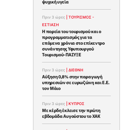
ψυχική υγεία
Πριν 3 ώρες
|
ΤΟΥΡΙΣΜΟΣ -
ΕΣΤΙΑΣΗ
Η πορεία του τουρισμού και ο
προγραμματισμός για τα
επόμενα χρόνια στο επίκεντρο
συνάντησης Υφυπουργού
Τουρισμού-ΠΑΣΥΞΕ
Πριν 3 ώρες
|
ΔΙΕΘΝΗ
Αύξηση 0,8% στην παραγωγή
υπηρεσιών σε ευρωζώνη και Ε.Ε.
τον Μάιο
Πριν 3 ώρες
|
ΚΥΠΡΟΣ
Με κέρδη έκλεισε την πρώτη
εβδομάδα Αυγούστου το ΧΑΚ