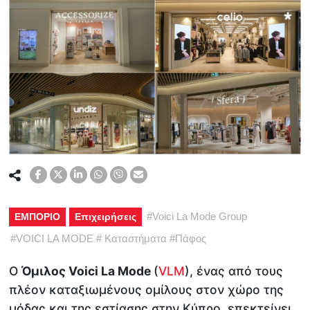
#
Voici La Mode Group
ΕΜΠΟΡΙΟ
Επιχειρήσεις
#
VOICI LA MODE
#
Καταστήματα
#
Πάφος
Ο
Όμιλος Voici La Mode
(
VLM
), ένας από τους
πλέον καταξιωμένους ομίλους στον χώρο της
μόδας και της εστίασης στην Κύπρο, επεκτείνει