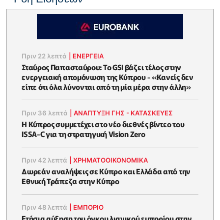
Πριν 22 λεπτά
|
ΕΝΈΡΓΕΙΑ
Σταύρος Παπασταύρου: Το GSI βάζει τέλος στην
ενεργειακή απομόνωση της Κύπρου - «Κανείς δεν
είπε ότι όλα λύνονται από τη μία μέρα στην άλλη»
Πριν 36 λεπτά
|
ΑΝΑΠΤΥΞΗ ΓΗΣ - ΚΑΤΑΣΚΕΥΕΣ
Η Κύπρος συμμετέχει στο νέο διεθνές βίντεο του
ISSA-C για τη στρατηγική Vision Zero
Πριν 42 λεπτά
|
ΧΡΗΜΑΤΟΟΙΚΟΝΟΜΙΚΆ
Δωρεάν αναλήψεις σε Κύπρο και Ελλάδα από την
Εθνική Τράπεζα στην Κύπρο
Πριν 48 λεπτά
|
ΕΜΠΟΡΙΟ
Ετήσια αύξηση του όγκου λιανικού εμπορίου στην