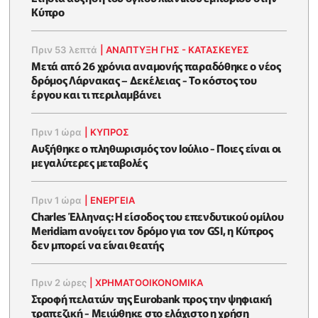
Κύπρο
Πριν 53 λεπτά
|
ΑΝΑΠΤΥΞΗ ΓΗΣ - ΚΑΤΑΣΚΕΥΕΣ
Μετά από 26 χρόνια αναμονής παραδόθηκε ο νέος
δρόμος Λάρνακας – Δεκέλειας - Το κόστος του
έργου και τι περιλαμβάνει
Πριν 1 ώρα
|
ΚΥΠΡΟΣ
Aυξήθηκε o πληθωρισμός τον Ιούλιο - Ποιες είναι οι
μεγαλύτερες μεταβολές
Πριν 1 ώρα
|
ΕΝΈΡΓΕΙΑ
Charles Έλληνας: Η είσοδος του επενδυτικού ομίλου
Meridiam ανοίγει τον δρόμο για τον GSI, η Κύπρος
δεν μπορεί να είναι θεατής
Πριν 2 ώρες
|
ΧΡΗΜΑΤΟΟΙΚΟΝΟΜΙΚΆ
Στροφή πελατών της Eurobank προς την ψηφιακή
τραπεζική - Μειώθηκε στο ελάχιστο η χρήση