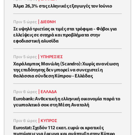
Άλμα 26,3% στις ελληνικές εξαγωγές τον Ιούνιο
Πριν 5 ώρες
|
ΔΙΕΘΝΗ
Σε υψηλό τριετίας οι τιμές στα τρόφιμα - Φόβοι για
ελλείψεις σε σιτηρά και προβλήματα στην
εφοδιαστική αλυσίδα
Πριν 5 ώρες
|
ΥΠΗΡΕΣΙΕΣ
Χαράλαμπος Μανώλη (Scandro): Χωρίς ανανέωση
της επιδότησης δεν μπορεί να συνεχιστεί η
θαλάσσια σύνδεση Κύπρου - Ελλάδας
Πριν 6 ώρες
|
ΕΛΛΆΔΑ
Eurobank: Ανθεκτική η ελληνική οικονομία παρά το
γεωπολιτικό σοκ στη Μέση Ανατολή
Πριν 6 ώρες
|
ΚΥΠΡΟΣ
Eurostat: Σχεδόν 112 εκατ. ευρώ οι κρατικές
πιστώσεις για έρευνα και ανάπτυξη στην Κύπρο