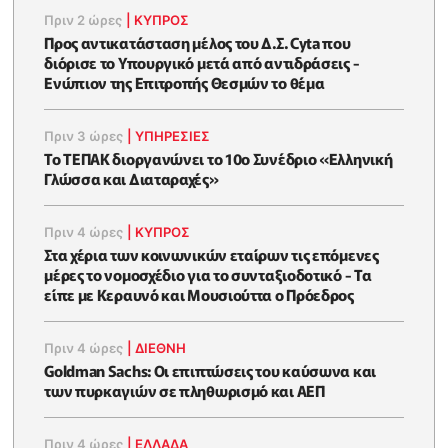
Πριν 2 ώρες
|
ΚΥΠΡΟΣ
Προς αντικατάσταση μέλος του Δ.Σ. Cyta που
διόρισε το Υπουργικό μετά από αντιδράσεις -
Ενώπιον της Επιτροπής Θεσμών το θέμα
Πριν 3 ώρες
|
ΥΠΗΡΕΣΙΕΣ
Το ΤΕΠΑΚ διοργανώνει το 10ο Συνέδριο «Ελληνική
Γλώσσα και Διαταραχές»
Πριν 4 ώρες
|
ΚΥΠΡΟΣ
Στα χέρια των κοινωνικών εταίρων τις επόμενες
μέρες το νομοσχέδιο για το συνταξιοδοτικό - Τα
είπε με Κεραυνό και Μουσιούττα ο Πρόεδρος
Πριν 4 ώρες
|
ΔΙΕΘΝΗ
Goldman Sachs: Οι επιπτώσεις του καύσωνα και
των πυρκαγιών σε πληθωρισμό και ΑΕΠ
Πριν 4 ώρες
|
ΕΛΛΆΔΑ