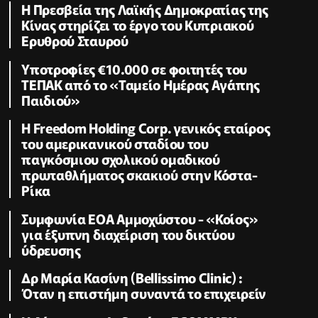
Η Πρεσβεία της Λαϊκής Δημοκρατίας της
Κίνας στηρίζει το έργο του Κυπριακού
Ερυθρού Σταυρού
Υποτροφίες €10.000 σε φοιτητές του
ΤΕΠΑΚ από το «Ταμείο Ημέρας Αγάπης
Παιδιού»
Η Freedom Holding Corp. γενικός εταίρος
του αμερικανικού σταδίου του
παγκόσμιου σχολικού ομαδικού
πρωταθλήματος σκακιού στην Κόστα-
Ρίκα
Συμφωνία ΕΟΑ Αμμοχώστου - «Κοίος»
για έξυπνη διαχείριση του δικτύου
ύδρευσης
Δρ Μαρία Κασίνη (Bellissimo Clinic) :
Όταν η επιστήμη συναντά το επιχειρείν