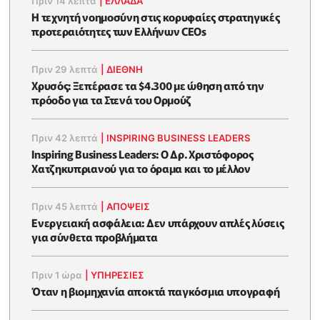
Πριν 14 λεπτά
|
ΕΛΛΆΔΑ
Η τεχνητή νοημοσύνη στις κορυφαίες στρατηγικές
προτεραιότητες των Ελλήνων CEOs
Πριν 29 λεπτά
|
ΔΙΕΘΝΗ
Χρυσός: Ξεπέρασε τα $4.300 με ώθηση από την
πρόοδο για τα Στενά του Ορμούζ
Πριν 42 λεπτά
|
INSPIRING BUSINESS LEADERS
Inspiring Business Leaders: Ο Δρ. Χριστόφορος
Χατζηκυπριανού για το όραμα και το μέλλον
Πριν 45 λεπτά
|
ΑΠΌΨΕΙΣ
Ενεργειακή ασφάλεια: Δεν υπάρχουν απλές λύσεις
για σύνθετα προβλήματα
Πριν 1 ώρα
|
ΥΠΗΡΕΣΙΕΣ
Όταν η βιομηχανία αποκτά παγκόσμια υπογραφή