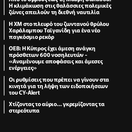
Η κλιμάκωση στις θαλάσσιες πολεμικές
ζώνες απειλούν τη διεθνή ναυτιλία
Η XM στο πλευρό του ζωντανού θρύλου
Χαράλαμπου Ταϊγανίδη για ένα νέο
παγκόσμιο ρεκόρ
ΟΕΒ: Η Κύπρος έχει άμεση ανάγκη
πρόσθετων 600 νοσηλευτών -
«Αναμένουμε αποφάσεις και άμεσες
ενέργειες»
Οι ρυθμίσεις που πρέπει να γίνουν στα
κινητά για τη λήψη των ειδοποιήσεων
του CY-Alert
Χτίζοντας το αύριο… γκρεμίζοντας τα
στερεότυπα