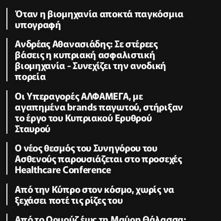
Όταν η βιομηχανία αποκτά παγκόσμια
υπογραφή
Ανδρέας Αθανασιάδης: Σε στέρεες
βάσεις η κυπριακή ασφαλιστική
βιομηχανία - Συνεχίζει την ανοδική
πορεία
Οι Υπεραγορές ΑΛΦΑΜΕΓΑ, με
αγαπημένα brands παγωτού, στήριξαν
το έργο του Κυπριακού Ερυθρού
Σταυρού
Ο νέος θεσμός του Συνηγόρου του
Ασθενούς παρουσιάζεται στο προσεχές
Healthcare Conference
Από την Κύπρο στον κόσμο, χωρίς να
ξεχάσει ποτέ τις ρίζες του
Από το Ορμούζ έως τη Μαύρη Θάλασσα: