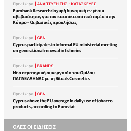
Πριν 1 ώρα
|
ΑΝΑΠΤΥΞΗ ΓΗΣ - ΚΑΤΑΣΚΕΥΕΣ
Eurobank Research: Ισχυρή δυναμική εν μέσω
αβεβαιότητας για τον κατασκευαστικό τομέα στην
Κύπρο - Οι βασικές προκλήσεις
Πριν 1 ώρα
|
CBN
Cyprus participates in informal EU ministerial meeting
on generational renewal in fisheries
Πριν 1 ώρα
|
BRANDS
Νέα στρατηγική συνεργασία του Ομίλου
ΠΑΠΑΕΛΛΗΝΑΣ με τη Rituals Cosmetics
Πριν 1 ώρα
|
CBN
Cyprus above the EU average in daily use of tobacco
products, according to Eurostat
ΟΛΕΣ ΟΙ ΕΙΔΗΣΕΙΣ