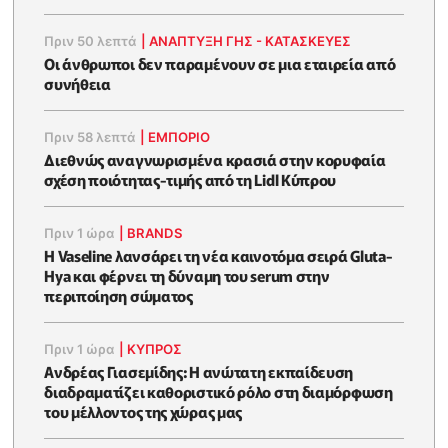
Πριν 50 λεπτά
|
ΑΝΑΠΤΥΞΗ ΓΗΣ - ΚΑΤΑΣΚΕΥΕΣ
Οι άνθρωποι δεν παραμένουν σε μια εταιρεία από
συνήθεια
Πριν 58 λεπτά
|
ΕΜΠΟΡΙΟ
Διεθνώς αναγνωρισμένα κρασιά στην κορυφαία
σχέση ποιότητας-τιμής από τη Lidl Κύπρου
Πριν 1 ώρα
|
BRANDS
Η Vaseline λανσάρει τη νέα καινοτόμα σειρά Gluta-
Hya και φέρνει τη δύναμη του serum στην
περιποίηση σώματος
Πριν 1 ώρα
|
ΚΥΠΡΟΣ
Ανδρέας Γιασεμίδης: Η ανώτατη εκπαίδευση
διαδραματίζει καθοριστικό ρόλο στη διαμόρφωση
του μέλλοντος της χώρας μας