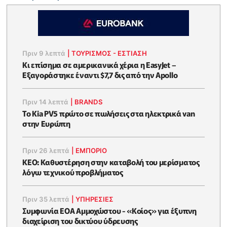
Πριν 9 λεπτά
|
ΤΟΥΡΙΣΜΟΣ - ΕΣΤΙΑΣΗ
Κι επίσημα σε αμερικανικά χέρια η EasyJet –
Εξαγοράστηκε έναντι $7,7 δις από την Apollo
Πριν 14 λεπτά
|
BRANDS
Το Kia PV5 πρώτο σε πωλήσεις στα ηλεκτρικά van
στην Ευρώπη
Πριν 26 λεπτά
|
ΕΜΠΟΡΙΟ
KEO: Καθυστέρηση στην καταβολή του μερίσματος
λόγω τεχνικού προβλήματος
Πριν 35 λεπτά
|
ΥΠΗΡΕΣΙΕΣ
Συμφωνία ΕΟΑ Αμμοχώστου - «Κοίος» για έξυπνη
διαχείριση του δικτύου ύδρευσης