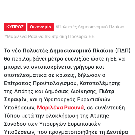
#
Πολυετές Δημοσιονομικό Πλαίσιο
ΚΥΠΡΟΣ
Οικονομία
#
Μαριλένα Ραουνά
#
Κυπριακή Προεδρία ΕΕ
Το νέο
Πολυετές Δημοσιονομικό Πλαίσιο
(ΠΔΠ)
θα περιλαμβάνει μέτρα ευελιξίας ώστε η ΕΕ να
μπορεί να ανταποκρίνεται γρήγορα και
αποτελεσματικά σε κρίσεις, δήλωσαν ο
Επίτροπος Προϋπολογισμού, Καταπολέμησης
της Απάτης και Δημόσιας Διοίκησης,
Πιότρ
Σεραφίν
, και η Υφυπουργός Ευρωπαϊκών
Υποθέσεων,
Μαριλένα Ραουνά
, σε συνέντευξη
Τύπου μετά την ολοκλήρωση της Άτυπης
Συνόδου των Υπουργών Ευρωπαϊκών
Υποθέσεων, που πραγματοποιήθηκε τη Δευτέρα