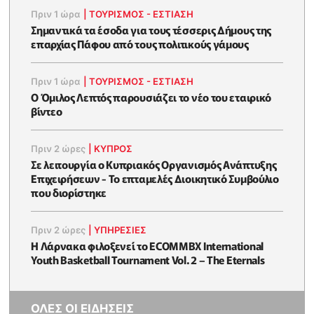
Πριν 1 ώρα
|
ΤΟΥΡΙΣΜΟΣ - ΕΣΤΙΑΣΗ
Σημαντικά τα έσοδα για τους τέσσερις Δήμους της
επαρχίας Πάφου από τους πολιτικούς γάμους
Πριν 1 ώρα
|
ΤΟΥΡΙΣΜΟΣ - ΕΣΤΙΑΣΗ
Ο Όμιλος Λεπτός παρουσιάζει το νέο του εταιρικό
βίντεο
Πριν 2 ώρες
|
ΚΥΠΡΟΣ
Σε λειτουργία ο Κυπριακός Οργανισμός Ανάπτυξης
Επιχειρήσεων - To επταμελές Διοικητικό Συμβούλιο
που διορίστηκε
Πριν 2 ώρες
|
ΥΠΗΡΕΣΙΕΣ
Η Λάρνακα φιλοξενεί το ECOMMBX International
Youth Basketball Tournament Vol. 2 – The Eternals
ΟΛΕΣ ΟΙ ΕΙΔΗΣΕΙΣ