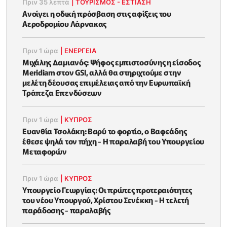
Πριν 35 λεπτά
|
ΤΟΥΡΙΣΜΟΣ - ΕΣΤΙΑΣΗ
Ανοίγει η οδική πρόσβαση στις αφίξεις του
Αεροδρομίου Λάρνακας
Πριν 1 ώρα
|
ΕΝΈΡΓΕΙΑ
Μιχάλης Δαμιανός: Ψήφος εμπιστοσύνης η είσοδος
Meridiam στον GSI, αλλά θα στηριχτούμε στην
μελέτη δέουσας επιμέλειας από την Ευρωπαϊκή
Τράπεζα Επενδύσεων
Πριν 1 ώρα
|
ΚΥΠΡΟΣ
Ευανθία Τσολάκη: Βαρύ το φορτίο, ο Βαφεάδης
έθεσε ψηλά τον πήχη - Η παραλαβή του Υπουργείου
Μεταφορών
Πριν 1 ώρα
|
ΚΥΠΡΟΣ
Υπουργείο Γεωργίας: Οι πρώτες προτεραιότητες
του νέου Υπουργού, Χρίστου Σενέκκη - Η τελετή
παράδοσης - παραλαβής