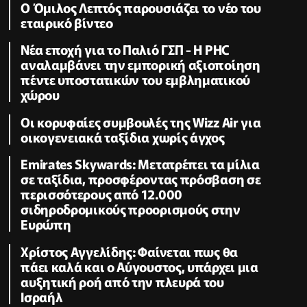
Ο Όμιλος Λεπτός παρουσιάζει το νέο του
εταιρικό βίντεο
Νέα εποχή για το Παλιό ΓΣΠ - Η PHC
αναλαμβάνει την εμπορική αξιοποίηση
πέντε υποστατικών του εμβληματικού
χώρου
Οι κορυφαίες συμβουλές της Wizz Air για
οικογενειακά ταξίδια χωρίς άγχος
Emirates Skywards: Μετατρέπει τα μίλια
σε ταξίδια, προσφέροντας πρόσβαση σε
περισσότερους από 12.000
σιδηροδρομικούς προορισμούς στην
Ευρώπη
Χρίστος Αγγελίδης: Φαίνεται πως θα
πάει καλά και ο Αύγουστος, υπάρχει μια
αυξητική ροή από την πλευρά του
Ισραήλ