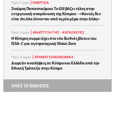
Πριν 1 ώρα
|
ΕΝΈΡΓΕΙΑ
Σταύρος Παπασταύρου: Το GSI βάζει τέλος στην
ενεργειακή απομόνωση της Κύπρου - «Κανείς δεν
είπε ότι όλα λύνονται από τη μία μέρα στην άλλη»
Πριν 1 ώρα
|
ΑΝΑΠΤΥΞΗ ΓΗΣ - ΚΑΤΑΣΚΕΥΕΣ
Η Κύπρος συμμετέχει στο νέο διεθνές βίντεο του
ISSA-C για τη στρατηγική Vision Zero
Πριν 2 ώρες
|
ΧΡΗΜΑΤΟΟΙΚΟΝΟΜΙΚΆ
Δωρεάν αναλήψεις σε Κύπρο και Ελλάδα από την
Εθνική Τράπεζα στην Κύπρο
ΟΛΕΣ ΟΙ ΕΙΔΗΣΕΙΣ