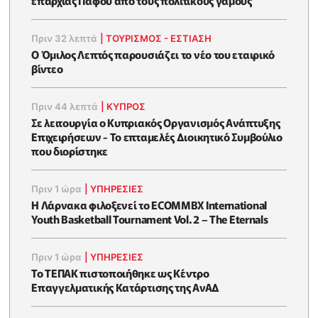
επαρχίας Πάφου από τους πολιτικούς γάμους
Πριν 32 λεπτά
|
ΤΟΥΡΙΣΜΟΣ - ΕΣΤΙΑΣΗ
Ο Όμιλος Λεπτός παρουσιάζει το νέο του εταιρικό
βίντεο
Πριν 44 λεπτά
|
ΚΥΠΡΟΣ
Σε λειτουργία ο Κυπριακός Οργανισμός Ανάπτυξης
Επιχειρήσεων - To επταμελές Διοικητικό Συμβούλιο
που διορίστηκε
Πριν 1 ώρα
|
ΥΠΗΡΕΣΙΕΣ
Η Λάρνακα φιλοξενεί το ECOMMBX International
Youth Basketball Tournament Vol. 2 – The Eternals
Πριν 1 ώρα
|
ΥΠΗΡΕΣΙΕΣ
Το ΤΕΠΑΚ πιστοποιήθηκε ως Κέντρο
Επαγγελματικής Κατάρτισης της ΑνΑΔ