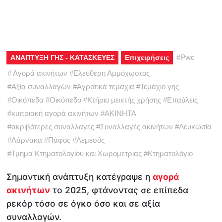
#
Pwc
ΑΝΑΠΤΥΞΗ ΓΗΣ - ΚΑΤΑΣΚΕΥΕΣ
Επιχειρήσεις
#
Αγορά ακινήτων
#
Ελεύθερη Αμμόχωστος
#
Αξία συναλλαγών
#
Αγροτικά τεμάχια
#
Τεμάχιο γης
#
Οικόπεδα
#
Οικόπεδο
#
Κτήριο μεικτής χρήσης
#
Επαύλεις
#
κυπριακή αγορά ακινήτων
#
ΑΚΙΝΗΤΑ
#
ακριβότερες συναλλαγές
#
Συναλλαγές ακινήτων
#
Λευκωσία
#
Λάρνακα
#
Πάφος
#
Λεμεσός
#
Τμήμα Κτηματολογίου και Χωρομετρίας
#
Κτηματολόγιο
Σημαντική ανάπτυξη κατέγραψε η
αγορά
ακινήτων
το 2025, φτάνοντας σε επίπεδα
ρεκόρ τόσο σε όγκο όσο και σε αξία
συναλλαγών.