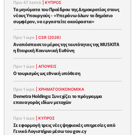
Πριν 47 λεπτά
|
ΚΥΠΡΟΣ
Τα μηνύματα του Προέδρου της Δημοκρατίας στους
νέους Υπουργούς - «Υπεράνω όλων το δημόσιο
συμφέρον, να εργαστείτε ακούραστα»
Πριν 1 ώρα
|
CSR (2026)
Αναπόσπασετο μέρος της ταυτότητας της MUSKITA
η Εταιρική Κοινωνική Ευθύνη
Πριν 1 ώρα
|
ΑΠΌΨΕΙΣ
Ο τουρισμός ως εθνική υπόθεση
Πριν 1 ώρα
|
ΧΡΗΜΑΤΟΟΙΚΟΝΟΜΙΚΆ
Demetra Holdings: Συνεχίζει το πρόγραμμα
επαναγοράς ιδίων μετοχών
Πριν 1 ώρα
|
ΚΥΠΡΟΣ
Σε εφαρμογή τρεις νέες ψηφιακές υπηρεσίες από
Γενικό Λογιστήριο μέσω του gov.cy