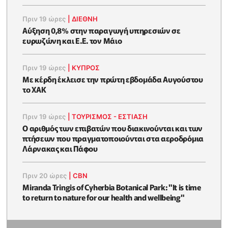
Πριν 19 ώρες
|
ΔΙΕΘΝΗ
Αύξηση 0,8% στην παραγωγή υπηρεσιών σε
ευρωζώνη και Ε.Ε. τον Μάιο
Πριν 19 ώρες
|
ΚΥΠΡΟΣ
Με κέρδη έκλεισε την πρώτη εβδομάδα Αυγούστου
το ΧΑΚ
Πριν 19 ώρες
|
ΤΟΥΡΙΣΜΟΣ - ΕΣΤΙΑΣΗ
Ο αριθμός των επιβατών που διακινούνται και των
πτήσεων που πραγματοποιούνται στα αεροδρόμια
Λάρνακας και Πάφου
Πριν 20 ώρες
|
CBN
Miranda Tringis of Cyherbia Botanical Park: "It is time
to return to nature for our health and wellbeing"