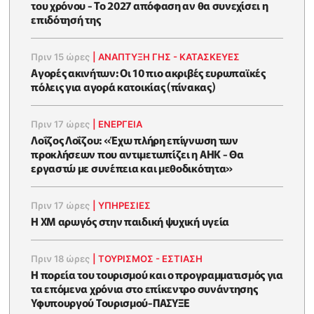
του χρόνου - Το 2027 απόφαση αν θα συνεχίσει η
επιδότησή της
Πριν 15 ώρες
|
ΑΝΑΠΤΥΞΗ ΓΗΣ - ΚΑΤΑΣΚΕΥΕΣ
Αγορές ακινήτων: Οι 10 πιο ακριβές ευρωπαϊκές
πόλεις για αγορά κατοικίας (πίνακας)
Πριν 17 ώρες
|
ΕΝΈΡΓΕΙΑ
Λοΐζος Λοΐζου: «Έχω πλήρη επίγνωση των
προκλήσεων που αντιμετωπίζει η ΑΗΚ - Θα
εργαστώ με συνέπεια και μεθοδικότητα»
Πριν 17 ώρες
|
ΥΠΗΡΕΣΙΕΣ
Η XM αρωγός στην παιδική ψυχική υγεία
Πριν 18 ώρες
|
ΤΟΥΡΙΣΜΟΣ - ΕΣΤΙΑΣΗ
Η πορεία του τουρισμού και ο προγραμματισμός για
τα επόμενα χρόνια στο επίκεντρο συνάντησης
Υφυπουργού Τουρισμού-ΠΑΣΥΞΕ