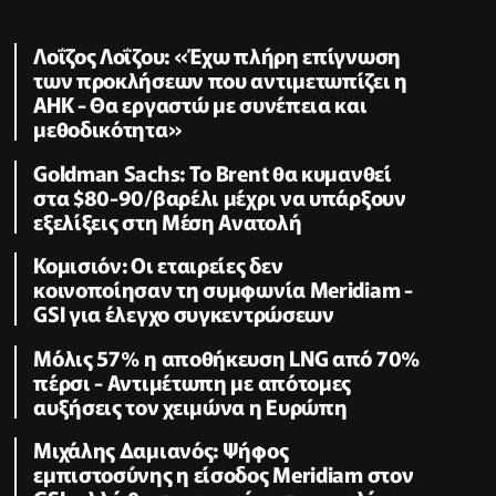
Λοΐζος Λοΐζου: «Έχω πλήρη επίγνωση
των προκλήσεων που αντιμετωπίζει η
ΑΗΚ - Θα εργαστώ με συνέπεια και
μεθοδικότητα»
Goldman Sachs: Το Brent θα κυμανθεί
στα $80-90/βαρέλι μέχρι να υπάρξουν
εξελίξεις στη Μέση Ανατολή
Κομισιόν: Οι εταιρείες δεν
κοινοποίησαν τη συμφωνία Meridiam -
GSI για έλεγχο συγκεντρώσεων
Μόλις 57% η αποθήκευση LNG από 70%
πέρσι - Αντιμέτωπη με απότομες
αυξήσεις τον χειμώνα η Ευρώπη
Μιχάλης Δαμιανός: Ψήφος
εμπιστοσύνης η είσοδος Meridiam στον