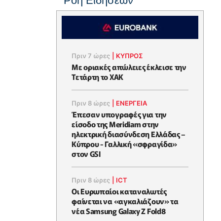
Ροή Ειδήσεων
Πριν 7 ώρες
|
ΚΥΠΡΟΣ
Με οριακές απώλειες έκλεισε την
Τετάρτη το ΧΑΚ
Πριν 8 ώρες
|
ΕΝΈΡΓΕΙΑ
Έπεσαν υπογραφές για την
είσοδο της Meridiam στην
ηλεκτρική διασύνδεση Ελλάδας –
Κύπρου - Γαλλική «σφραγίδα»
στον GSI
Πριν 8 ώρες
|
ICT
Οι Ευρωπαίοι καταναλωτές
φαίνεται να «αγκαλιάζουν» τα
νέα Samsung Galaxy Z Fold8