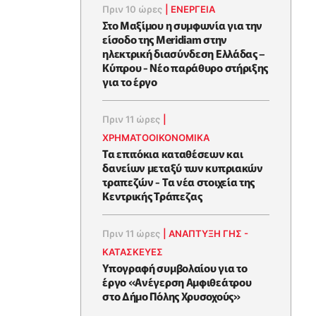
Πριν 10 ώρες
|
ΕΝΈΡΓΕΙΑ
Στο Μαξίμου η συμφωνία για την
είσοδο της Meridiam στην
ηλεκτρική διασύνδεση Ελλάδας –
Κύπρου - Νέο παράθυρο στήριξης
για το έργο
Πριν 11 ώρες
|
ΧΡΗΜΑΤΟΟΙΚΟΝΟΜΙΚΆ
Τα επιτόκια καταθέσεων και
δανείων μεταξύ των κυπριακών
τραπεζών - Τα νέα στοιχεία της
Κεντρικής Τράπεζας
Πριν 11 ώρες
|
ΑΝΑΠΤΥΞΗ ΓΗΣ -
ΚΑΤΑΣΚΕΥΕΣ
Υπογραφή συμβολαίου για το
έργο «Ανέγερση Αμφιθεάτρου
στο Δήμο Πόλης Χρυσοχούς»