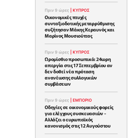
Πριν 9 ώρες
|
ΚΥΠΡΟΣ
Οικονομικές πτυχές
συνταξιοδοτικής μεταρρύθμισης
συζήτησαν Μάκης Κεραυνός και
Μαρίνος Μουσιούττας
Πριν 9 ώρες
|
ΚΥΠΡΟΣ
Ωρομίσθιο προσωπικό: 24ωρη
απεργία στις 17 Σεπτεμβρίου αν
δεν δοθεί νέα πρόταση
ανανέωσης συλλογικών
συμβάσεων
Πριν 9 ώρες
|
ΕΜΠΟΡΙΟ
Οδηγίες σε οικονομικούς φορείς
για ελέγχους συσκευασιών -
Αλλάζει ο ευρωπαϊκός
κανονισμός στις 12 Αυγούστου