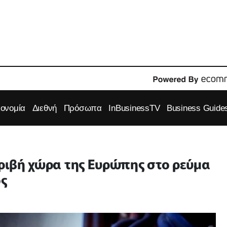
κονομία
Διεθνή
Πρόσωπα
InBusinessTV
Business Guide
κριβή χώρα της Ευρώπης στο ρεύμα
ος