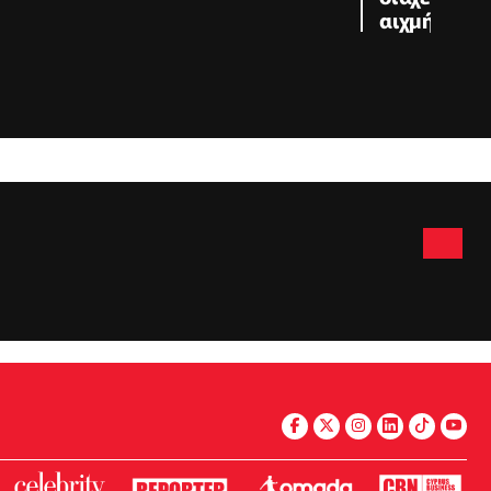
αιχμής