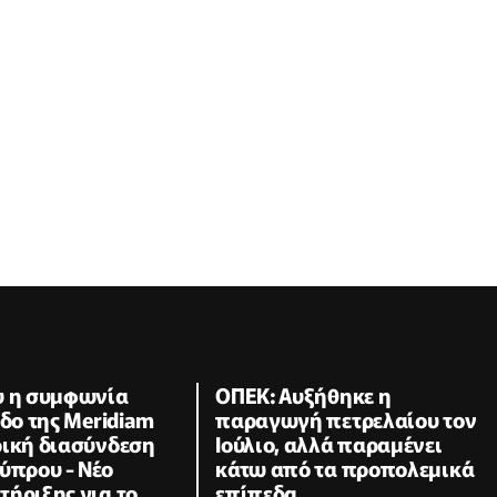
υ η συμφωνία
ΟΠΕΚ: Αυξήθηκε η
οδο της Meridiam
παραγωγή πετρελαίου τον
ρική διασύνδεση
Ιούλιο, αλλά παραμένει
ύπρου - Νέο
κάτω από τα προπολεμικά
ήριξης για το
επίπεδα