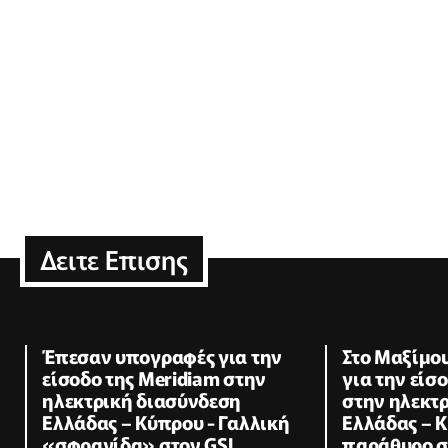
Δειτε Επισης
Έπεσαν υπογραφές για την
Στο Μαξίμο
είσοδο της Meridiam στην
για την είσ
ηλεκτρική διασύνδεση
στην ηλεκτ
Ελλάδας – Κύπρου - Γαλλική
Ελλάδας – Κ
«σφραγίδα» στον GSI
παράθυρο στ