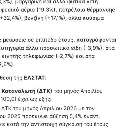
13,3%), μαργαρίνη και άλλα φυτικά λίπη
, φυσικό αέριο (19,3%), πετρέλαιο θέρμανσης
+32,4%), βενζίνη (+17,1%), άλλα καύσιμα
ς μειώσεις σε επίπεδο έτους, καταγράφονται
κατηγορία άλλα προσωπικά είδη (-3,9%), στα
ς κινητής τηλεφωνίας (-2,7%) και στα
2,6%).
κθεση της
ΕΛΣΤΑΤ
:
 Καταναλωτή (ΔΤΚ)
του μηνός Απριλίου
00,0) έχει ως εξής:
 ΔΤΚ του μηνός Απριλίου 2026 με τον
λίου 2025 προέκυψε αύξηση 5,4% έναντι
ε κατά την αντίστοιχη σύγκριση του έτους