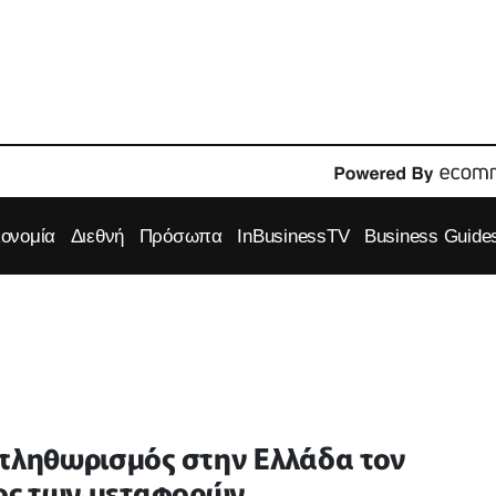
κονομία
Διεθνή
Πρόσωπα
InBusinessTV
Business Guide
 πληθωρισμός στην Ελλάδα τον
τος των μεταφορών