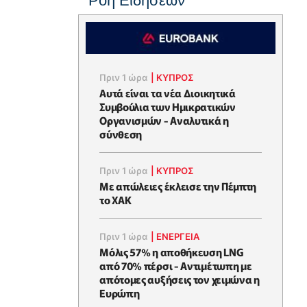
Ροή Ειδήσεων
Πριν 1 ώρα
|
ΚΥΠΡΟΣ
Αυτά είναι τα νέα Διοικητικά
Συμβούλια των Ημικρατικών
Οργανισμών - Αναλυτικά η
σύνθεση
Πριν 1 ώρα
|
ΚΥΠΡΟΣ
Με απώλειες έκλεισε την Πέμπτη
το ΧΑΚ
Πριν 1 ώρα
|
ΕΝΈΡΓΕΙΑ
Μόλις 57% η αποθήκευση LNG
από 70% πέρσι - Αντιμέτωπη με
απότομες αυξήσεις τον χειμώνα η
Ευρώπη