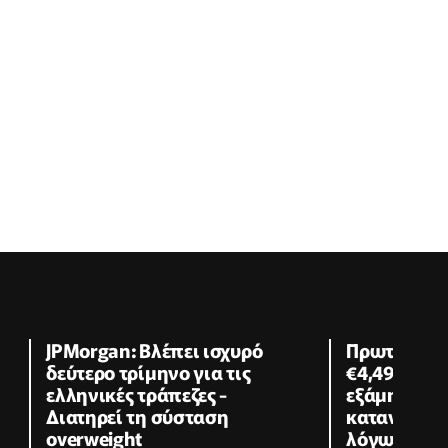
JPMorgan: Βλέπει ισχυρό
Πρωτογενέ
δεύτερο τρίμηνο για τις
€4,49 δις σ
ελληνικές τράπεζες -
εξάμηνο - 
Διατηρεί τη σύσταση
κατανάλωσ
overweight
λόγω ακρίβ