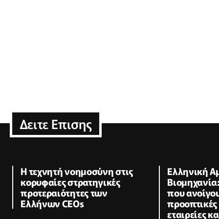
Δειτε Επισης
Η τεχνητή νοημοσύνη στις
Ελληνική Α
κορυφαίες στρατηγικές
Βιομηχανία:
προτεραιότητες των
που ανοίγου
Ελλήνων CEOs
προοπτικές 
εταιρείες κα