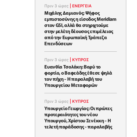
Πριν 3 ώρες
|
ΕΝΈΡΓΕΙΑ
Μιχάλης Δαμιανός: Ψήφος
εμπιστοσύνης η είσοδος Meridiam
στον GSI, αλλά θα στηριχτούμε
στην μελέτη δέουσας επιμέλειας
από την Ευρωπαϊκή Τράπεζα
Επενδύσεων
Πριν 3 ώρες
|
ΚΥΠΡΟΣ
Ευανθία Τσολάκη: Βαρύ το
φορτίο, ο Βαφεάδης έθεσε ψηλά
τον πήχη - Η παραλαβή του
Υπουργείου Μεταφορών
Πριν 3 ώρες
|
ΚΥΠΡΟΣ
Υπουργείο Γεωργίας: Οι πρώτες
προτεραιότητες του νέου
Υπουργού, Χρίστου Σενέκκη - Η
τελετή παράδοσης - παραλαβής