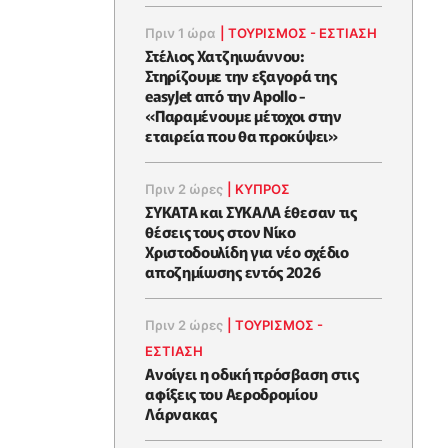
Πριν 1 ώρα
|
ΤΟΥΡΙΣΜΟΣ - ΕΣΤΙΑΣΗ
Στέλιος Χατζηιωάννου:
Στηρίζουμε την εξαγορά της
easyJet από την Apollo -
«Παραμένουμε μέτοχοι στην
εταιρεία που θα προκύψει»
Πριν 2 ώρες
|
ΚΥΠΡΟΣ
ΣΥΚΑΤΑ και ΣΥΚΑΛΑ έθεσαν τις
θέσεις τους στον Νίκο
Χριστοδουλίδη για νέο σχέδιο
αποζημίωσης εντός 2026
Πριν 2 ώρες
|
ΤΟΥΡΙΣΜΟΣ -
ΕΣΤΙΑΣΗ
Ανοίγει η οδική πρόσβαση στις
αφίξεις του Αεροδρομίου
Λάρνακας