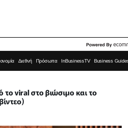
κονομία
Διεθνή
Πρόσωπα
InBusinessTV
Business Guide
το viral στο βιώσιμο και το
βίντεο)