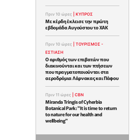
Πριν 10 ώρες
|
ΚΥΠΡΟΣ
Με κέρδη έκλεισε την πρώτη
εβδομάδα Αυγούστου το ΧΑΚ
Πριν 10 ώρες
|
ΤΟΥΡΙΣΜΟΣ -
ΕΣΤΙΑΣΗ
Ο αριθμός των επιβατών που
διακινούνται και των πτήσεων
που πραγματοποιούνται στα
αεροδρόμια Λάρνακας και Πάφου
Πριν 11 ώρες
|
CBN
Miranda Tringis of Cyherbia
Botanical Park: "It is time to return
to nature for our health and
wellbeing"