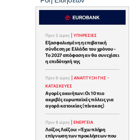
Ροή Ειδήσεων
Πριν 2 ώρες
|
ΥΠΗΡΕΣΙΕΣ
Εξασφαλισμένη η επιβατική
σύνδεση με Ελλάδα του χρόνου -
Το 2027 απόφαση αν θα συνεχίσει
η επιδότησή της
Πριν 6 ώρες
|
ΑΝΑΠΤΥΞΗ ΓΗΣ -
ΚΑΤΑΣΚΕΥΕΣ
Αγορές ακινήτων: Οι 10 πιο
ακριβές ευρωπαϊκές πόλεις για
αγορά κατοικίας (πίνακας)
Πριν 8 ώρες
|
ΕΝΈΡΓΕΙΑ
Λοΐζος Λοΐζου: «Έχω πλήρη
επίγνωση των προκλήσεων που