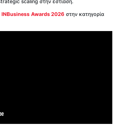
rategic scaling στην εστίαση.
α
INBusiness
Awards
2026
στην κατηγορία