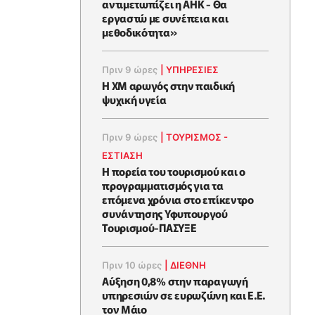
αντιμετωπίζει η ΑΗΚ - Θα
εργαστώ με συνέπεια και
μεθοδικότητα»
Πριν 9 ώρες
|
ΥΠΗΡΕΣΙΕΣ
Η XM αρωγός στην παιδική
ψυχική υγεία
Πριν 9 ώρες
|
ΤΟΥΡΙΣΜΟΣ -
ΕΣΤΙΑΣΗ
Η πορεία του τουρισμού και ο
προγραμματισμός για τα
επόμενα χρόνια στο επίκεντρο
συνάντησης Υφυπουργού
Τουρισμού-ΠΑΣΥΞΕ
Πριν 10 ώρες
|
ΔΙΕΘΝΗ
Αύξηση 0,8% στην παραγωγή
υπηρεσιών σε ευρωζώνη και Ε.Ε.
τον Μάιο