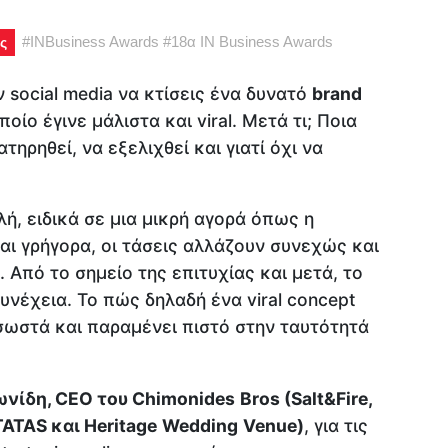
#
INBusiness Awards
#
18α IN Business Awards
ς
 social media να κτίσεις ένα δυνατό
brand
ποίο έγινε μάλιστα και viral. Μετά τι; Ποια
ατηρηθεί, να εξελιχθεί και γιατί όχι να
ή, ειδικά σε μια μικρή αγορά όπως η
ται γρήγορα, οι τάσεις αλλάζουν συνεχώς και
 Από το σημείο της επιτυχίας και μετά, το
υνέχεια. Το πώς δηλαδή ένα viral concept
 σωστά και παραμένει πιστό στην ταυτότητά
ωνίδη,
CEO
του
Chimonides
Bros
(
Salt
&
Fire
,
TATAS
και
Heritage
Wedding
Venue
)
, για τις