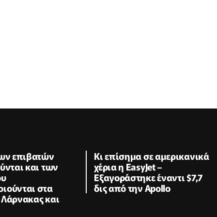
των επιβατών
Κι επίσημα σε αμερικανικά
ύνται και των
χέρια η EasyJet –
ου
Εξαγοράστηκε έναντι $7,7
ιούνται στα
δις από την Apollo
 Λάρνακας και