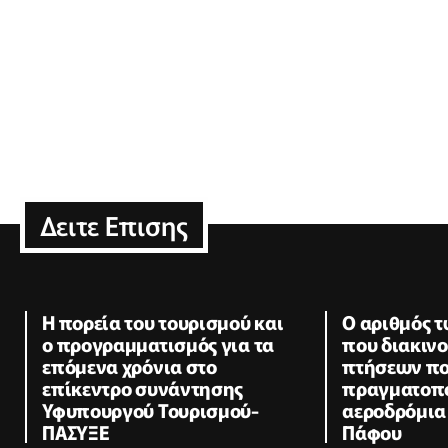
Δειτε Επισης
Η πορεία του τουρισμού και
Ο αριθμός 
ο προγραμματισμός για τα
που διακινο
επόμενα χρόνια στο
πτήσεων π
επίκεντρο συνάντησης
πραγματοπο
Υφυπουργού Τουρισμού-
αεροδρόμια
ΠΑΣΥΞΕ
Πάφου