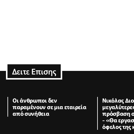
Δειτε Επισης
Οι άνθρωποι δεν
Νικόλας Διο
παραμένουν σε μια εταιρεία
μεγαλύτερε
από συνήθεια
πρόσβαση σ
- «Θα εργα
όφελος της