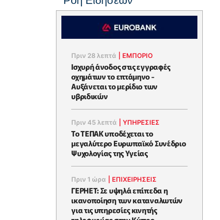
Ροή Ειδήσεων
Πριν 28 λεπτά
|
ΕΜΠΟΡΙΟ
Ισχυρή άνοδος στις εγγραφές
οχημάτων το επτάμηνο -
Αυξάνεται το μερίδιο των
υβριδικών
Πριν 45 λεπτά
|
ΥΠΗΡΕΣΙΕΣ
Το ΤΕΠΑΚ υποδέχεται το
μεγαλύτερο Ευρωπαϊκό Συνέδριο
Ψυχολογίας της Υγείας
Πριν 1 ώρα
|
ΕΠΙΧΕΙΡΉΣΕΙΣ
ΓΕΡΗΕΤ: Σε υψηλά επίπεδα η
ικανοποίηση των καταναλωτών
για τις υπηρεσίες κινητής
τηλεφωνίας στην Κύπρο