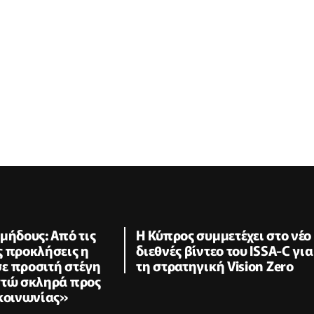
μήδους: Από τις
Η Κύπρος συμμετέχει στο νέο
ς προκλήσεις η
διεθνές βίντεο του ISSA-C για
ε προσιτή στέγη
τη στρατηγική Vision Zero
στώ σκληρά προς
 κοινωνίας»