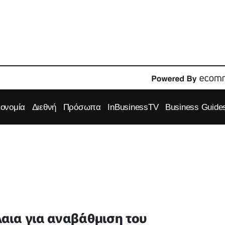
κονομία
Διεθνή
Πρόσωπα
InBusinessTV
Business Guide
αια για αναβάθμιση του