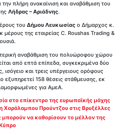
 την πλήρη ανακαίνιση και αναβάθμιση του
σης
Λήδρας – Αριάδνης
.
μέρους του
Δήμου Λευκωσίας
ο Δήμαρχος κ.
κ μέρους της εταιρείας C. Roushas Trading &
ουσιά.
ωτερική αναβάθμιση του πολυώροφου χώρου
ίται από επτά επίπεδα, συγκεκριμένα δύο
 ισόγειο και τρεις υπέργειους ορόφους
ιο εξυπηρετεί 158 θέσεις στάθμευσης, εκ
 διαμορφωμένες για ΑμεΑ.
ία στο επίκεντρο της ευρωπαϊκής μάχης
ση Χαράλαμπου Προύντζου στις Βρυξέλλες
ς μπορούν να καθορίσουν το μέλλον της
 Κύπρο