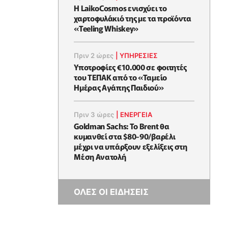
Η LaikoCosmos ενισχύει το
χαρτοφυλάκιό της με τα προϊόντα
«Teeling Whiskey»
Πριν 2 ώρες
|
ΥΠΗΡΕΣΙΕΣ
Υποτροφίες €10.000 σε φοιτητές
του ΤΕΠΑΚ από το «Ταμείο
Ημέρας Αγάπης Παιδιού»
Πριν 3 ώρες
|
ΕΝΈΡΓΕΙΑ
Goldman Sachs: Το Brent θα
κυμανθεί στα $80-90/βαρέλι
μέχρι να υπάρξουν εξελίξεις στη
Μέση Ανατολή
ΟΛΕΣ ΟΙ ΕΙΔΗΣΕΙΣ