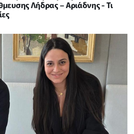
ευσης Λήδρας – Αριάδνης - Τι
ίες