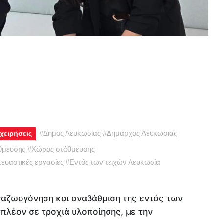
#
Δήμος Λευκωσίας
#
Δήμαρχος Λευκωσίας
χειρήσεις
θμευσης
#
Χώρος στάθμευσης
ευαστικές εργασίες
#
Εντός των τειχών Λευκωσία
αναζωογόνηση και αναβάθμιση της εντός των
πλέον σε τροχιά υλοποίησης, με την