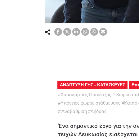
ΑΝΑΠΤΥΞΗ ΓΗΣ - ΚΑΤΑΣΚΕΥΕΣ
Επι
#
Χαράλαμπος Προύντζος
#
Χώροι στά
#
Υπόγειος χώρος στάθμευσης
#
Κατασκ
#
Αναβάθμιση
#
Λήδρας
Ένα σημαντικό έργο για την 
τειχών Λευκωσίας εισέρχεται 