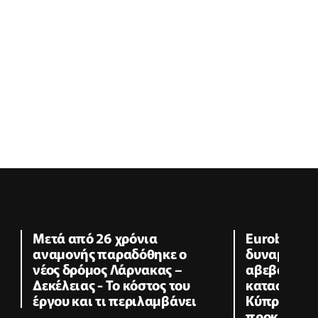
Μετά από 26 χρόνια
Eurobank R
αναμονής παραδόθηκε ο
δυναμική ε
νέος δρόμος Λάρνακας –
αβεβαιότητ
Δεκέλειας - Το κόστος του
κατασκευασ
έργου και τι περιλαμβάνει
Κύπρο - Οι 
προκλήσει