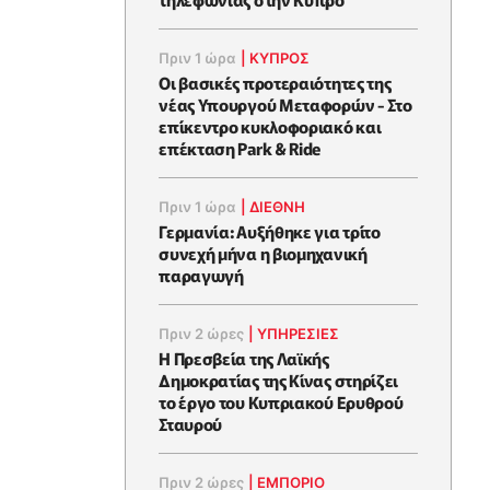
Πριν 1 ώρα
|
ΚΥΠΡΟΣ
Οι βασικές προτεραιότητες της
νέας Υπουργού Μεταφορών - Στο
επίκεντρο κυκλοφοριακό και
επέκταση Park & Ride
Πριν 1 ώρα
|
ΔΙΕΘΝΗ
Γερμανία: Αυξήθηκε για τρίτο
συνεχή μήνα η βιομηχανική
παραγωγή
Πριν 2 ώρες
|
ΥΠΗΡΕΣΙΕΣ
Η Πρεσβεία της Λαϊκής
Δημοκρατίας της Κίνας στηρίζει
το έργο του Κυπριακού Ερυθρού
Σταυρού
Πριν 2 ώρες
|
ΕΜΠΟΡΙΟ