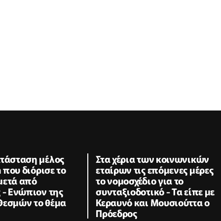
ατάσταση μέλος
Στα χέρια των κοινωνικών
a που διόρισε το
εταίρων τις επόμενες μέρες
μετά από
το νομοσχέδιο για το
 - Ενώπιον της
συνταξιοδοτικό - Τα είπε με
Θεσμών το θέμα
Κεραυνό και Μουσιούττα ο
Πρόεδρος