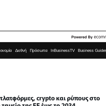
κονομία
Διεθνή
Πρόσωπα
InBusinessTV
Business Guide
πλατφόρμες, crypto και ρύπους στο
ο ταμείο της ΕΕ έως το 2034