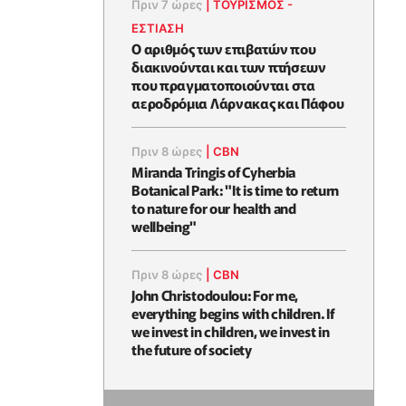
Πριν 7 ώρες
|
ΤΟΥΡΙΣΜΟΣ -
ΕΣΤΙΑΣΗ
Ο αριθμός των επιβατών που
διακινούνται και των πτήσεων
που πραγματοποιούνται στα
αεροδρόμια Λάρνακας και Πάφου
Πριν 8 ώρες
|
CBN
Miranda Tringis of Cyherbia
Botanical Park: "It is time to return
to nature for our health and
wellbeing"
Πριν 8 ώρες
|
CBN
John Christodoulou: For me,
everything begins with children. If
we invest in children, we invest in
the future of society