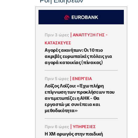
Ροή Ειδήσεων
Πριν 3 ώρες
|
ΑΝΑΠΤΥΞΗ ΓΗΣ -
ΚΑΤΑΣΚΕΥΕΣ
Αγορές ακινήτων: Οι 10 πιο
ακριβές ευρωπαϊκές πόλεις για
αγορά κατοικίας (πίνακας)
Πριν 5 ώρες
|
ΕΝΈΡΓΕΙΑ
Λοΐζος Λοΐζου: «Έχω πλήρη
επίγνωση των προκλήσεων που
αντιμετωπίζει η ΑΗΚ - Θα
εργαστώ με συνέπεια και
μεθοδικότητα»
Πριν 6 ώρες
|
ΥΠΗΡΕΣΙΕΣ
Η XM αρωγός στην παιδική