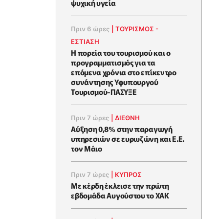
ψυχική υγεία
Πριν 6 ώρες
|
ΤΟΥΡΙΣΜΟΣ -
ΕΣΤΙΑΣΗ
Η πορεία του τουρισμού και ο
προγραμματισμός για τα
επόμενα χρόνια στο επίκεντρο
συνάντησης Υφυπουργού
Τουρισμού-ΠΑΣΥΞΕ
Πριν 7 ώρες
|
ΔΙΕΘΝΗ
Αύξηση 0,8% στην παραγωγή
υπηρεσιών σε ευρωζώνη και Ε.Ε.
τον Μάιο
Πριν 7 ώρες
|
ΚΥΠΡΟΣ
Με κέρδη έκλεισε την πρώτη
εβδομάδα Αυγούστου το ΧΑΚ