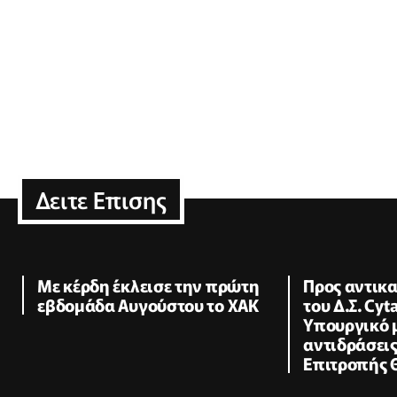
Δειτε Επισης
Με κέρδη έκλεισε την πρώτη
Προς αντικ
εβδομάδα Αυγούστου το ΧΑΚ
του Δ.Σ. Cyt
Υπουργικό 
αντιδράσεις
Επιτροπής 