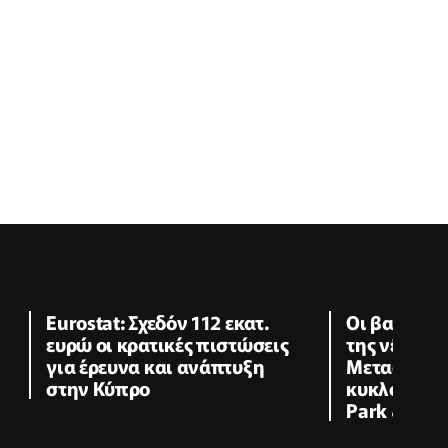
Eurostat: Σχεδόν 112 εκατ.
Οι βασικές
ευρώ οι κρατικές πιστώσεις
της νέας Υ
για έρευνα και ανάπτυξη
Μεταφορών 
στην Κύπρο
κυκλοφορια
Park & Ride