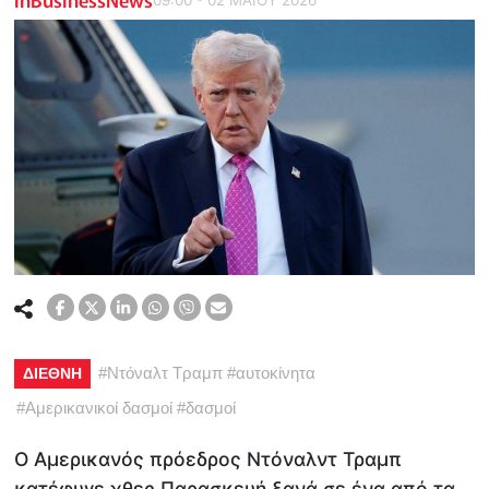
#
Ντόναλτ Τραμπ
#
αυτοκίνητα
ΔΙΕΘΝΗ
#
Αμερικανικοί δασμοί
#
δασμοί
Ο Αμερικανός πρόεδρος Ντόναλντ Τραμπ
κατέφυγε χθες Παρασκευή ξανά σε ένα από τα