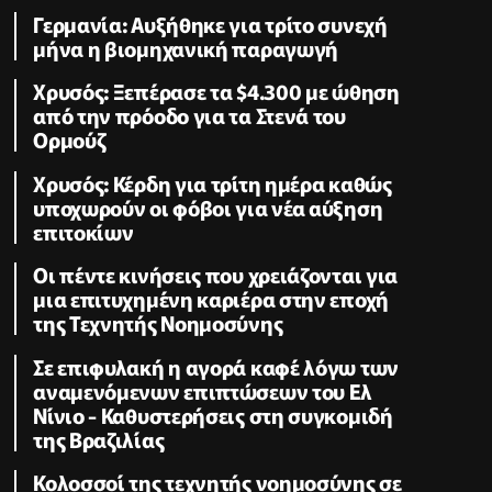
Γερμανία: Αυξήθηκε για τρίτο συνεχή
μήνα η βιομηχανική παραγωγή
Χρυσός: Ξεπέρασε τα $4.300 με ώθηση
από την πρόοδο για τα Στενά του
Ορμούζ
Χρυσός: Κέρδη για τρίτη ημέρα καθώς
υποχωρούν οι φόβοι για νέα αύξηση
επιτοκίων
Οι πέντε κινήσεις που χρειάζονται για
μια επιτυχημένη καριέρα στην εποχή
της Τεχνητής Νοημοσύνης
Σε επιφυλακή η αγορά καφέ λόγω των
αναμενόμενων επιπτώσεων του Ελ
Νίνιο - Καθυστερήσεις στη συγκομιδή
της Βραζιλίας
Κολοσσοί της τεχνητής νοημοσύνης σε