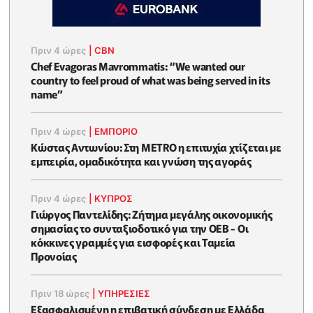
Πριν 4 ώρες
|
CBN
Chef Evagoras Mavrommatis: “We wanted our
country to feel proud of what was being served in its
name”
Πριν 4 ώρες
|
ΕΜΠΟΡΙΟ
Κώστας Αντωνίου: Στη METRO η επιτυχία χτίζεται με
εμπειρία, ομαδικότητα και γνώση της αγοράς
Πριν 4 ώρες
|
ΚΥΠΡΟΣ
Γιώργος Παντελίδης: Ζήτημα μεγάλης οικονομικής
σημασίας το συνταξιοδοτικό για την ΟΕΒ - Οι
κόκκινες γραμμές για εισφορές και Ταμεία
Προνοίας
Πριν 18 ώρες
|
ΥΠΗΡΕΣΙΕΣ
Εξασφαλισμένη η επιβατική σύνδεση με Ελλάδα