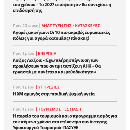
του χρόνου - Το 2027 απόφαση αν θα συνεχίσει η
επιδότησή της
Πριν 23 ώρες
|
ΑΝΑΠΤΥΞΗ ΓΗΣ - ΚΑΤΑΣΚΕΥΕΣ
Αγορές ακινήτων: Οι 10 πιο ακριβές ευρωπαϊκές
πόλεις για αγορά κατοικίας (πίνακας)
Πριν 1 μέρα
|
ΕΝΈΡΓΕΙΑ
Λοΐζος Λοΐζου: «Έχω πλήρη επίγνωση των
προκλήσεων που αντιμετωπίζει η ΑΗΚ - Θα
εργαστώ με συνέπεια και μεθοδικότητα»
Πριν 1 μέρα
|
ΥΠΗΡΕΣΙΕΣ
Η XM αρωγός στην παιδική ψυχική υγεία
Πριν 1 μέρα
|
ΤΟΥΡΙΣΜΟΣ - ΕΣΤΙΑΣΗ
Η πορεία του τουρισμού και ο προγραμματισμός για
τα επόμενα χρόνια στο επίκεντρο συνάντησης
Υφυπουργού Τουρισμού-ΠΑΣΥΞΕ