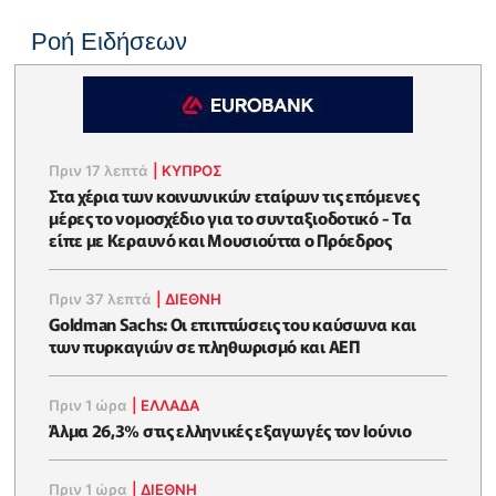
Ροή Ειδήσεων
Πριν 17 λεπτά
|
ΚΥΠΡΟΣ
Στα χέρια των κοινωνικών εταίρων τις επόμενες
μέρες το νομοσχέδιο για το συνταξιοδοτικό - Τα
είπε με Κεραυνό και Μουσιούττα ο Πρόεδρος
Πριν 37 λεπτά
|
ΔΙΕΘΝΗ
Goldman Sachs: Οι επιπτώσεις του καύσωνα και
των πυρκαγιών σε πληθωρισμό και ΑΕΠ
Πριν 1 ώρα
|
ΕΛΛΆΔΑ
Άλμα 26,3% στις ελληνικές εξαγωγές τον Ιούνιο
Πριν 1 ώρα
|
ΔΙΕΘΝΗ