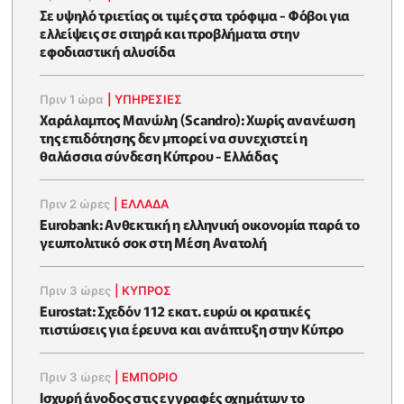
Σε υψηλό τριετίας οι τιμές στα τρόφιμα - Φόβοι για
ελλείψεις σε σιτηρά και προβλήματα στην
εφοδιαστική αλυσίδα
Πριν 1 ώρα
|
ΥΠΗΡΕΣΙΕΣ
Χαράλαμπος Μανώλη (Scandro): Χωρίς ανανέωση
της επιδότησης δεν μπορεί να συνεχιστεί η
θαλάσσια σύνδεση Κύπρου - Ελλάδας
Πριν 2 ώρες
|
ΕΛΛΆΔΑ
Eurobank: Ανθεκτική η ελληνική οικονομία παρά το
γεωπολιτικό σοκ στη Μέση Ανατολή
Πριν 3 ώρες
|
ΚΥΠΡΟΣ
Eurostat: Σχεδόν 112 εκατ. ευρώ οι κρατικές
πιστώσεις για έρευνα και ανάπτυξη στην Κύπρο
Πριν 3 ώρες
|
ΕΜΠΟΡΙΟ
Ισχυρή άνοδος στις εγγραφές οχημάτων το