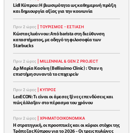
Lidl Κύπρου: Η βιωσιμότητα ως καθημερινή πράξη
και δημιουργία αξίας για την κοινωνία
Πριν 2 ώρες
|
ΤΟΥΡΙΣΜΟΣ - ΕΣΤΙΑΣΗ
Κώστας Ιωάννου: Από barista στη διεύθυνση
καταστήματος, με οδηγό τη φιλοσοφία των
Starbucks
Πριν 2 ώρες
|
MILLENNIAL & GEN Z PROJECT
Δρ Μαρία Κασίνη (Bellissimo Clinic) : Όταν η
επιστήμη συναντά το επιχειρείν
Πριν 2 ώρες
|
ΚΥΠΡΟΣ
LexECON: Τι είναι οι άμεσες ξένες επενδύσεις και
πώς άλλαξαν στο πέρασμα του χρόνου
Πριν 2 ώρες
|
ΧΡΗΜΑΤΟΟΙΚΟΝΟΜΙΚΆ
Η στρατηγική, οι προοπτικές και οι κύριοι στόχοι της
Τράπεζας Κύπρου για το 2026 - Οι τρεις πυλώνες