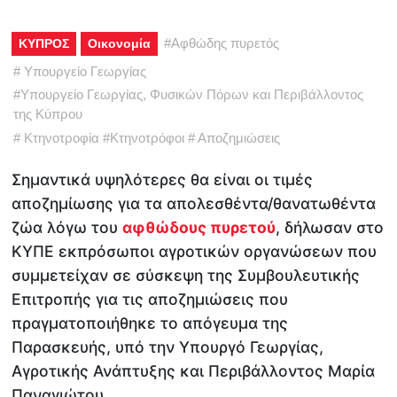
#
Αφθώδης πυρετός
ΚΥΠΡΟΣ
Οικονομία
#
Υπουργείο Γεωργίας
#
Υπουργείο Γεωργίας, Φυσικών Πόρων και Περιβάλλοντος
της Κύπρου
#
Κτηνοτροφία
#
Κτηνοτρόφοι
#
Αποζημιώσεις
Σημαντικά υψηλότερες θα είναι οι τιμές
αποζημίωσης για τα απολεσθέντα/θανατωθέντα
ζώα λόγω του
αφθώδους πυρετού
, δήλωσαν στο
ΚΥΠΕ εκπρόσωποι αγροτικών οργανώσεων που
συμμετείχαν σε σύσκεψη της Συμβουλευτικής
Επιτροπής για τις αποζημιώσεις που
πραγματοποιήθηκε το απόγευμα της
Παρασκευής, υπό την Υπουργό Γεωργίας,
Αγροτικής Ανάπτυξης και Περιβάλλοντος Μαρία
Παναγιώτου.