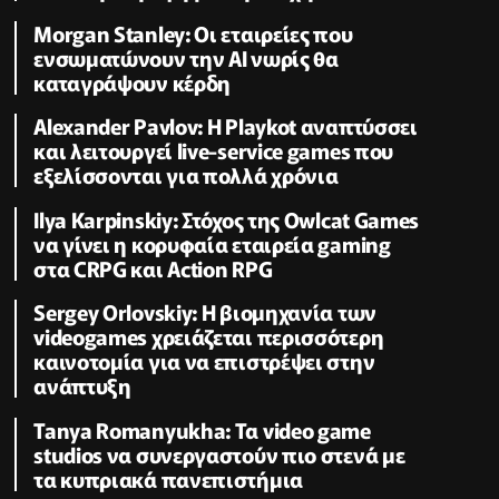
Morgan Stanley: Οι εταιρείες που
ενσωματώνουν την ΑΙ νωρίς θα
καταγράψουν κέρδη
Alexander Pavlov: Η Playkot αναπτύσσει
και λειτουργεί live-service games που
εξελίσσονται για πολλά χρόνια
Ilya Karpinskiy: Στόχος της Owlcat Games
να γίνει η κορυφαία εταιρεία gaming
στα CRPG και Action RPG
Sergey Orlovskiy: Η βιομηχανία των
videogames χρειάζεται περισσότερη
καινοτομία για να επιστρέψει στην
ανάπτυξη
Tanya Romanyukha: Τα video game
studios να συνεργαστούν πιο στενά με
τα κυπριακά πανεπιστήμια