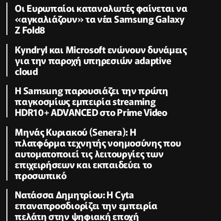
Οι Ευρωπαίοι καταναλωτές φαίνεται να
«αγκαλιάζουν» τα νέα Samsung Galaxy
Z Fold8
Kyndryl και Microsoft ενώνουν δυνάμεις
για την παροχή υπηρεσιών adaptive
cloud
Η Samsung παρουσιάζει την πρώτη
παγκοσμίως εμπειρία streaming
HDR10+ ADVANCED στο Prime Video
Μηνάς Κυριακού (Senera): Η
πλατφόρμα τεχνητής νοημοσύνης που
αυτοματοποιεί τις λειτουργίες των
επιχειρήσεων και εκπαιδεύει το
προσωπικό
Νατάσσα Δημητρίου: Η Cyta
επαναπροσδιορίζει την εμπειρία
πελάτη στην ψηφιακή εποχή