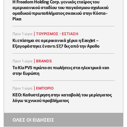
Η Freedom Holding Corp. γενικός εταίρος του
αμερικανικού σταδίου του παγκόσμιου σχολικού
ομαδικού πρωταθλήματος σκακιού στην Κόστα-
Ρίκα
Πριν 1 ώρα
|
ΤΟΥΡΙΣΜΟΣ - ΕΣΤΙΑΣΗ
Κι επίσημα σε αμερικανικά χέρια η EasyJet –
Εξαγοράστηκε έναντι $7,7 δις από την Apollo
Πριν 1 ώρα
|
BRANDS
Το Kia PV5 πρώτο σε πωλήσεις στα ηλεκτρικά van
στην Ευρώπη
Πριν 1 ώρα
|
ΕΜΠΟΡΙΟ
KEO: Καθυστέρηση στην καταβολή του μερίσματος
λόγω τεχνικού προβλήματος
ΟΛΕΣ ΟΙ ΕΙΔΗΣΕΙΣ