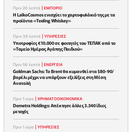
Πριν 20 λεπτά
|
ΕΜΠΟΡΙΟ
Η LaikoCosmos ενισχύει το χαρτοφυλάκιό της με τα
προϊόντα «Teeling Whiskey»
Πριν 39 λεπτά
|
ΥΠΗΡΕΣΙΕΣ
Υποτροφίες €10.000 σε φοιτητές του ΤΕΠΑΚ από το
«Ταμείο Ημέρας Αγάπης Παιδιού»
Πριν 56 λεπτά
|
ΕΝΈΡΓΕΙΑ
Goldman Sachs: Το Brent θα κυμανθεί στα $80-90/
βαρέλι μέχρι να υπάρξουν εξελίξεις στη Μέση
Ανατολή
Πριν 1 ώρα
|
ΧΡΗΜΑΤΟΟΙΚΟΝΟΜΙΚΆ
Demetra Holdings: Απέκτησε άλλες 3.340 ίδιες
μετοχές
Πριν 1 ώρα
|
ΥΠΗΡΕΣΙΕΣ