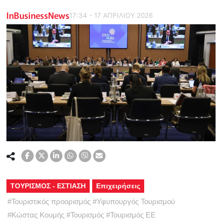
InBusinessNews
17:34 - 17 ΑΠΡΙΛΙΟΥ 2026
ΤΟΥΡΙΣΜΟΣ - ΕΣΤΙΑΣΗ
Επιχειρήσεις
#
Τουριστικός προορισμός
#
Υφυπουργός Τουρισμού
#
Κώστας Κουμής
#
Τουρισμός
#
Τουρισμός ΕΕ