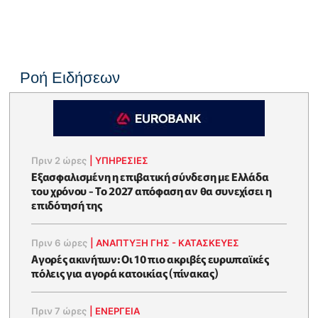
Ροή Ειδήσεων
Πριν 2 ώρες
|
ΥΠΗΡΕΣΙΕΣ
Εξασφαλισμένη η επιβατική σύνδεση με Ελλάδα
του χρόνου - Το 2027 απόφαση αν θα συνεχίσει η
επιδότησή της
Πριν 6 ώρες
|
ΑΝΑΠΤΥΞΗ ΓΗΣ - ΚΑΤΑΣΚΕΥΕΣ
Αγορές ακινήτων: Οι 10 πιο ακριβές ευρωπαϊκές
πόλεις για αγορά κατοικίας (πίνακας)
Πριν 7 ώρες
|
ΕΝΈΡΓΕΙΑ