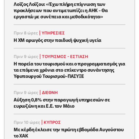
Λοΐζος Λοΐζου: «Έχω πλήρη επίγνωση των
προκλήσεων που αντιμετωπίζει η ΑΗΚ - Θα
εργαστώ με συνέπεια και μεθοδικότητα»
Πριν 8 ώρες
|
ΥΠΗΡΕΣΙΕΣ
Η XM αρωγός στην παιδική ψυχική υγεία
Πριν 9 ώρες
|
ΤΟΥΡΙΣΜΟΣ - ΕΣΤΙΑΣΗ
Η πορεία του τουρισμού και ο προγραμματισμός για
τα επόμενα χρόνια στο επίκεντρο συνάντησης
Υφυπουργού Τουρισμού-ΠΑΣΥΞΕ
Πριν 9 ώρες
|
ΔΙΕΘΝΗ
Αύξηση 0,8% στην παραγωγή υπηρεσιών σε
ευρωζώνη και Ε.Ε. τον Μάιο
Πριν 10 ώρες
|
ΚΥΠΡΟΣ
Με κέρδη έκλεισε την πρώτη εβδομάδα Αυγούστου
το ΧΑΚ