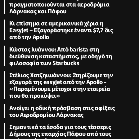
πραγματοποιούνται στα αεροδρόμια
Λάρνακας και Πάφου
Κι επίσημα σε αμερικανικά χέρια η
EasyJet – Εξαγοράστηκε έναντι $7,7 δις
από την Apollo
Κώστας Ιωάννου: Από barista στη
διεύθυνση καταστήματος, με οδηγό τη
φιλοσοφία των Starbucks
Στέλιος Χατζηιωάννου: Στηρίζουμε την
εξαγορά της easyJet από την Apollo -
«Παραμένουμε μέτοχοι στην εταιρεία
που θα προκύψει»
Ανοίγει η οδική πρόσβαση στις αφίξεις
του Αεροδρομίου Λάρνακας
Σημαντικά τα έσοδα για τους τέσσερις
Δήμους της επαρχίας Πάφου από τους